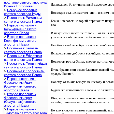
послание святого апостола
Да хвалится брат униженный высотою своею,
Иоанна Богослова
>
Соборное послание
Восходит солнце, настает зной, и зноем исс
святого апостола Иуды
>
Послание к Римлянам
Блажен человек, который переносит иску
святого апостола Павла
Его.
>
Первое послание к
Коринфянам святого
апостола Павла
В искушении никто не говори: Бог меня ис
>
Второе послание к
увлекаясь и обольщаясь собственною похоть
Коринфянам святого
апостола Павла
Не обманывайтесь, братия мои возлюбленн
>
Послание к Галатам
святого апостоля Павла
Всякое даяние доброе и всякий дар соверш
>
Послание к Ефесянам
святого апостола Павла
Восхотев, родил Он нас словом истины, чт
>
Послание к Филиппийцам
святого апостола Павла
Итак, братия мои возлюбленные, всякий чел
>
Послание к Колоссянам
правды Божией.
святого апостола Павла
>
Первое послание к
Посему, отложив всякую нечистоту и остат
Фессалоникийцам
(Солунянам) святого
Будьте же исполнители слова, а не слышат
апостола Павла
>
Второе послание к
Фессалоникийцам
Ибо, кто слушает слово и не исполняет, т
(Солунянам) святого
на себя, отошел и тотчас забыл, каков он.
апостола Павла
>
Первое послание к
Но кто вникнет в закон совершенный, зако
Тимофею святого апостола