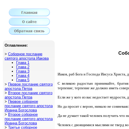
Оглавление:
Собо
>
Соборное послание
святого апостола Иакова
Глава 1
Глава 2
Глава 3
Иаков, раб Бога и Господа Иисуса Христа, 
Глава 4
Глава 5
С великою радостью принимайте, братия 
>
Первое послание святого
терпение; терпение же должно иметь совер
апостола Петра
>
Второе послание святого
апостола Петра
Если же у кого из вас недостает мудрости, д
>
Первое соборное
послание святого апостола
Но да просит с верою, нимало не сомневая
Иоанна Богослова
>
Второе соборное
Да не думает такой человек получить что н
послание святого апостола
Иоанна Богослова
Человек с двоящимися мыслями не тверд во 
>
Третье соборное