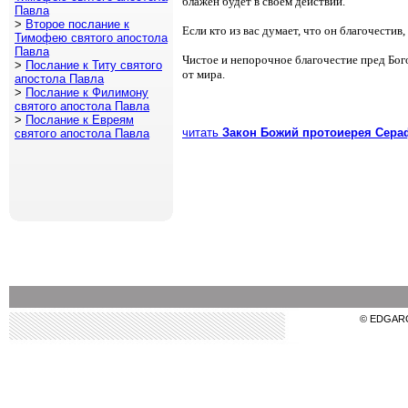
блажен будет в своем действии.
Павла
>
Второе послание к
Если кто из вас думает, что он благочестив
Тимофею святого апостола
Павла
Чистое и непорочное благочестие пред Бого
>
Послание к Титу святого
от мира.
апостола Павла
>
Послание к Филимону
святого апостола Павла
>
Послание к Евреям
читать
Закон Божий протоиерея Сера
святого апостола Павла
© EDGAR