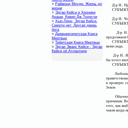
>
Раймонд Моуди. Жизнь до
Д-р Н.: П
жизни
СУБЪЕКТ: 
>
Эдгар Кейси и Хроники
Акаши, Кевин Дж.Тодесчи
Д-р Н.: Ч
>
Хью-Линн, Эдгар Кейси.
СУБЪЕКТ:
Смерти нет. Другая дверь
бога
Д-р Н.
>
Древнеегипетская Книга
продолжаем б
Мертвых
СУБЪЕКТ: 
>
Тибетская Книга Мертвых
меня сюда.
>
Эдгар Эванс Кейси - Эдгар
Кейси об Атлантиде
Д-р Н.: 
бы хотел зна
СУБЪЕКТ: 
Любопыт
приветствова
я проверю с
Земле.
Обычно 
причинам. Во
того, как вы
чаяли когда-