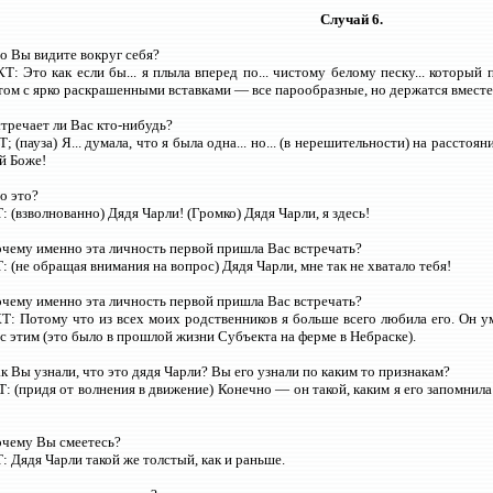
Случай 6.
то Вы видите вокруг себя?
: Это как если бы... я плыла вперед по... чистому белому песку... который 
ом с ярко раскрашенными вставками — все парообразные, но держатся вместе.
стречает ли Вас кто-нибудь?
(пауза) Я... думала, что я была одна... но... (в нерешительности) на расстоян
ой Боже!
то это?
(взволнованно) Дядя Чарли! (Громко) Дядя Чарли, я здесь!
очему именно эта личность первой пришла Вас встречать?
(не обращая внимания на вопрос) Дядя Чарли, мне так не хватало тебя!
очему именно эта личность первой пришла Вас встречать?
 Потому что из всех моих родственников я больше всего любила его. Он умер
с этим (это было в прошлой жизни Субъекта на ферме в Небраске).
ак Вы узнали, что это дядя Чарли? Вы его узнали по каким то признакам?
 (придя от волнения в движение) Конечно — он такой, каким я его запомнил
очему Вы смеетесь?
Дядя Чарли такой же толстый, как и раньше.