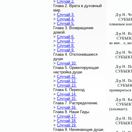
>
Случай 2.
Глава 2. Врата в духовный
мир.
>
Случай 3.
Д-р Н.: Ч
>
Случай 4.
СУБЪЕКТ
>
Случай 5.
пляжным зонт
Глава 3. Возвращение
домой.
Д-р Н.: В
>
Случай 6.
СУБЪЕКТ; 
>
Случай 7.
ко мне... о, м
>
Случай 8.
>
Случай 9.
Д-р Н.: Ч
Глава 4. Отклонившиеся
СУБЪЕКТ: 
души.
>
Случай 10.
Д-р Н.: П
Глава 5. Ориентирующая
СУБЪЕКТ: 
настройка души.
>
Случай 11.
Д-р Н.: П
>
Случай 12.
>
Случай 13.
СУБЪЕКТ:
Глава 6. Переход.
примириться 
>
Случай 14.
>
Случай 15.
Д-р Н.: К
Глава 7. Распределение.
СУБЪЕКТ:
>
Случай 16.
(хихикает).
Глава 8. Наши Гиды.
>
Случай 17.
Д-р Н.: П
>
Случай 18.
СУБЪЕКТ: 
>
Случай 19.
Глава 9. Начинающие души.