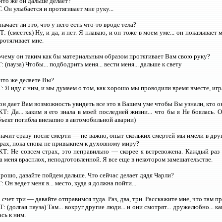
 что же он дальше делает?
Он улыбается и протягивает мне руку...
значает ли это, что у него есть что-то вроде тела?
 (смеется) Ну, и да, и нет. Я плаваю, и он тоже в моем уме... он показывает мн
ротягивает мне.
очему он таким как бы материальным образом протягивает Вам свою руку?
(пауза) Чтобы... подбодрить меня... вести меня... дальше к свету
 что же делаете Вы?
Я иду с ним, и мы думаем о том, как хорошо мы проводили время вместе, игра
 он дает Вам возможность увидеть все это в Вашем уме чтобы Вы узнали, кто о
: Да... каким я его знала в моей последней жизни... что бы я Не боялась. 
ъект погибла внезапно в автомобильной аварии)
Значит сразу после смерти — не важно, опыт скольких смертей мы имели в 
рах, пока снова не привыкнем к духовному миру?
: Не совсем страх, это неправильно — скорее я встревожена. Каждый раз 
ла меня врасплох, неподготовленной. Я все еще в некотором замешательстве.
орошо, давайте пойдем дальше. Что сейчас делает дядя Чарли?
Он ведет меня в... место, куда я должна пойти...
а счет три — давайте отправимся туда. Раз, два, три. Расскажите мне, что там п
(долгая пауза) Там... вокруг другие люди... и они смотрят... дружелюбно... ка
сь к ним.