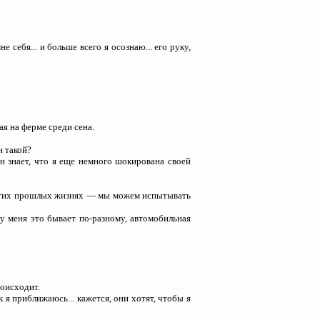
е себя... и больше всего я осознаю... его руку,
я на ферме среди сена.
н такой?
Он знает, что я еще немного шокирована своей
других прошлых жизнях — мы можем испытывать
у меня это бывает по-разному, автомобильная
роисходит.
к я приближаюсь... кажется, они хотят, чтобы я