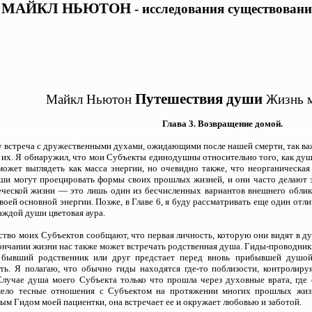
МАЙКЛ НЬЮТОН
- исследования существовани
Путешествия души
Майкл Ньютон
Жизнь 
Глава 3. Возвращение домой.
 встреча с дружественными духами, ожидающими после нашей смерти, так важн
их. Я обнаружил, что мои Субъекты единодушны относительно того, как душ
ожет выглядеть как масса энергии, но очевидно также, что неорганическа
ши могут проецировать формы своих прошлых жизней, и они часто делают э
ческой жизни — это лишь один из бесчисленных вариантов внешнего облика
воей основной энергии. Позже, в Главе 6, я буду рассматривать еще один о
аждой души цветовая аура.
тво моих Субъектов сообщают, что первая личность, которую они видят в д
ончании жизни нас также может встречать родственная душа. Гиды-проводник
 бывший родственник или друг предстает перед вновь прибывшей душо
ать. Я полагаю, что обычно гиды находятся где-то поблизости, контроли
учае душа моего Субъекта только что прошла через духовные врата, где е
мело тесные отношения с Субъектом на протяжении многих прошлых жизн
ым Гидом моей пациентки, она встречает ее и окружает любовью и заботой.