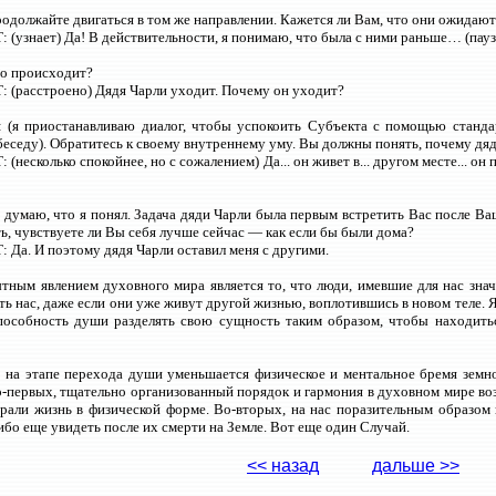
родолжайте двигаться в том же направлении. Кажется ли Вам, что они ожидают
(узнает) Да! В действительности, я понимаю, что была с ними раньше… (пауз
то происходит?
 (расстроено) Дядя Чарли уходит. Почему он уходит?
: (я приостанавливаю диалог, чтобы успокоить Субъекта с помощью станда
еседу). Обратитесь к своему внутреннему уму. Вы должны понять, почему дяд
(несколько спокойнее, но с сожалением) Да... он живет в... другом месте... он
Я думаю, что я понял. Задача дяди Чарли была первым встретить Вас после Ва
ть, чувствуете ли Вы себя лучше сейчас — как если бы были дома?
Да. И поэтому дядя Чарли оставил меня с другими.
ным явлением духовного мира является то, что люди, имевшие для нас значе
ть нас, даже если они уже живут другой жизнью, воплотившись в новом теле. Я 
пособность души разделять свою сущность таким образом, чтобы находитьс
на этапе перехода души уменьшается физическое и ментальное бремя земно
-первых, тщательно организованный порядок и гармония в духовном мире во
брали жизнь в физической форме. Во-вторых, на нас поразительным образом 
либо еще увидеть после их смерти на Земле. Вот еще один Случай.
<< назад
дальше >>