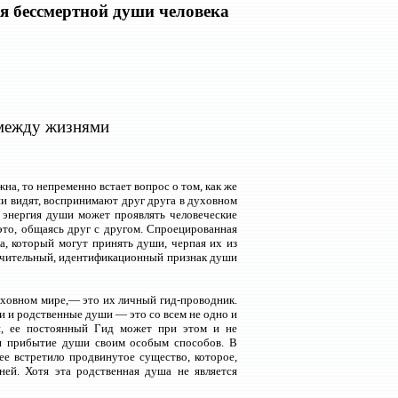
я бессмертной души человека
между жизнями
а, то непременно встает вопрос о том, как же
и видят, воспринимают друг друга в духовном
я энергия души может проявлять человеческие
то, общаясь друг с другом. Спроецированная
, который могут принять души, черпая их из
тличительный, идентификационный признак души
уховном мире,— это их личный гид-проводник.
и и родственные души — это со всем не одно и
й, ее постоянный Гид может при этом и не
руя прибытие души своим особым способов. В
е встретило продвинутое существо, которое,
ей. Хотя эта родственная душа не является