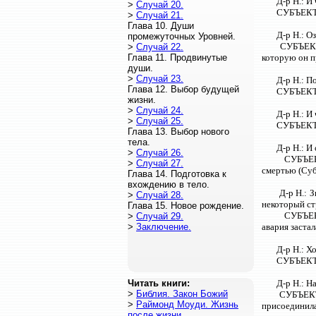
Д-р Н.: И
>
Случай 20.
СУБЪЕКТ. 
>
Случай 21.
Глава 10. Души
Д-р Н.: О
промежуточных Уровней.
СУБЪЕКТ:
>
Случай 22.
Глава 11. Продвинутые
которую он п
души.
>
Случай 23.
Д-р Н.: П
Глава 12. Выбор будущей
СУБЪЕКТ: 
жизни.
>
Случай 24.
Д-р Н.: И
>
Случай 25.
СУБЪЕКТ: 
Глава 13. Выбор нового
тела.
Д-р Н.: И
>
Случай 26.
СУБЪЕКТ
>
Случай 27.
смертью (Суб
Глава 14. Подготовка к
вхождению в тело.
Д-р Н.: 
>
Случай 28.
некоторый ст
Глава 15. Новое рождение.
СУБЪЕКТ
>
Случай 29.
>
Заключение.
авария заста
Д-р Н.: Х
СУБЪЕКТ: 
Читать книги:
Д-р Н.: Н
>
Библия. Закон Божий
СУБЪЕКТ: 
>
Раймонд Моуди. Жизнь
присоединила
после жизни