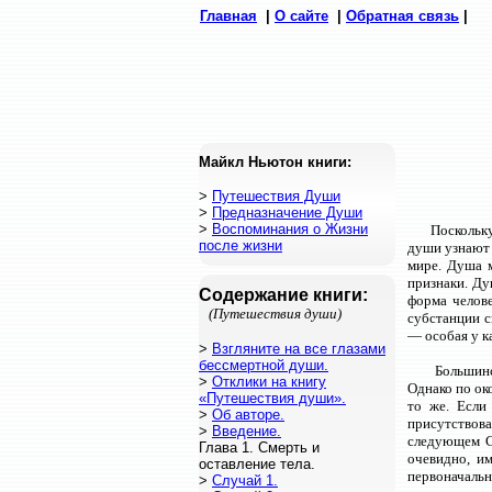
Главная
|
О сайте
|
Обратная связь
|
Майкл Ньютон книги:
>
Путешествия Души
>
Предназначение Души
>
Воспоминания о Жизни
Поскольку
после жизни
души узнают 
мире. Душа м
признаки. Ду
Содержание книги:
форма челове
(Путешествия души)
субстанции с
— осoбая у к
>
Взгляните на все глазами
бессмертной души.
Большинс
>
Отклики на книгу
Однако по ок
«Путешествия души».
то же. Если
>
Об авторе.
присутствов
>
Введение.
следующем Сл
Глава 1. Смерть и
очевидно, и
оставление тела.
первоначальн
>
Случай 1.