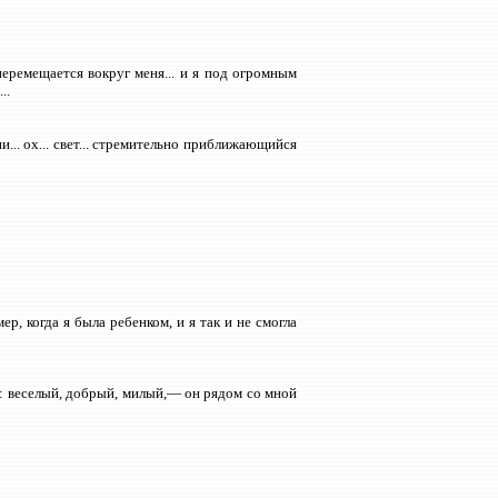
перемещается вокруг меня... и я под огромным
..
ии... ох... свет... стремительно приближающийся
, когда я была ребенком, и я так и не смогла
а: веселый, добрый, милый,— он рядом со мной