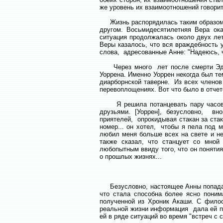
же уровень их взаимоотношений говорит
Жизнь распорядилась таким образом, 
другом. Восьмидесятилетняя Вера ок
ситуация продолжалась около двух ле
Веры казалось, что вся враждебность
слова, адресованные Анне: "Надеюсь, 
Через много лет после смерти Эдгар
Уоррена. Именно Уоррен некогда был те
диарборнской таверне. Из всех членов
перевоплощениях. Вот что было в отчет
Я решила потанцевать пару часов на
друзьями. [Уоррен], безусловно, вн
приятелей, опрокидывая стакан за ста
номер... он хотел, чтобы я пела под 
любил меня больше всех на свете и не
также сказал, что станцует со мной
любопытным ввиду того, что он понятия
о прошлых жизнях...
Безусловно, настоящее Анны попадало
что стала способна более ясно пони
полученной из Хроник Акаши. С филос
реальной жизни информация дала ей пр
ей в ряде ситуаций во время "встреч с с