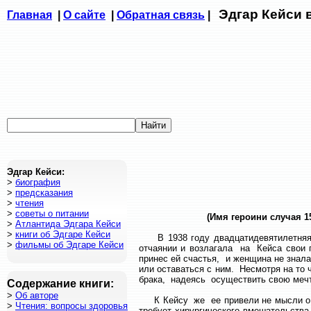
Эдгар Кейси 
Главная
|
О сайте
|
Обратная связь
|
Эдгар Кейси:
>
биография
>
предсказания
>
чтения
>
советы о питании
(Имя героини случая 1
>
Атлантида Эдгара Кейси
>
книги об Эдгаре Кейси
В 1938 году двадцатидевятилетняя ж
>
фильмы об Эдгаре Кейси
отчаянии и возлагала на Кейса свои п
принес ей счастья, и женщина не знал
или оставаться с ним. Несмотря на то
брака, надеясь осуществить свою мечт
Содержание книги:
>
Об авторе
К Кейсу же ее привели не мысли о пр
>
Чтения: вопросы здоровья
требует хирургического вмешательства