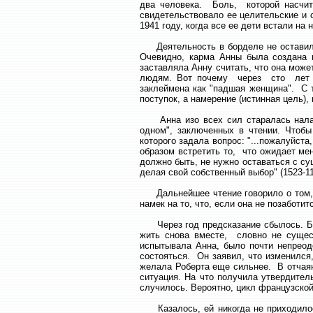
два человека. Боль, которой насчит
свидетельствовало ее целительские и 
1941 году, когда все ее дети встали на н
Деятельность в борделе не оставила 
Очевидно, карма Анны была создана
заставляла Анну считать, что она може
людям. Вот почему через сто лет м
заклеймена как "падшая женщина". С 
поступок, а намерение (истинная цель), 
Анна изо всех сил старалась налади
одном", заключенных в чтении. Чтоб
которого задала вопрос: "...пожалуйста
образом встретить то, что ожидает ме
должно быть, не нужно оставаться с 
делая свой собственный выбор" (1523-11
Дальнейшее чтение говорило о том, ч
намек на то, что, если она не позаботи
Через год предсказание сбылось. Без
жить снова вместе, словно не суще
испытывала Анна, было почти непреод
состояться. Он заявил, что изменился
желала Роберта еще сильнее. В отчаян
ситуация. На что получила утвердител
случилось. Вероятно, цикл французской
Казалось, ей никогда не приходилось