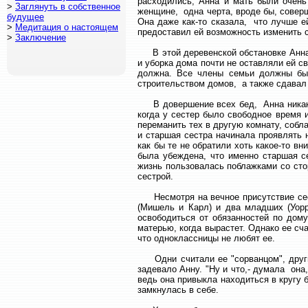
расходились, Анна и мать были очен
>
Заглянуть в собственное
женщине, одна черта, вроде бы, совер
будущее
Она даже как-то сказала, что лучше ей
>
Медитация о настоящем
предоставил ей возможность изменить 
>
Заключение
В этой деревенской обстановке Анна в
и уборка дома почти не оставляли ей с
должна. Все члены семьи должны был
строительством домов, а также сдавал
В довершение всех бед, Анна никак не
когда у сестер было свободное время 
переманить тех в другую комнату, собла
и старшая сестра начинала проявлять
как бы те не обратили хоть какое-то в
была убеждена, что именно старшая с
жизнь пользовалась поблажками со сто
сестрой.
Несмотря на вечное присутствие сест
(Мишель и Карл) и два младших (Уорр
освободиться от обязанностей по дому
матерью, когда вырастет. Однако ее сч
что одноклассницы не любят ее.
Одни считали ее "сорванцом", другие
задевало Анну. "Ну и что,- думала она
ведь она привыкла находиться в кругу 
замкнулась в себе.