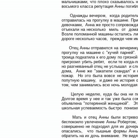
мальчишками, что плохо сказывалось н
восьмого класса репутация Анны погибл
Однажды вечером, когда родители Ан
отправилась на прогулку в машине. Пр
девочками, Анна же просто сопровожда
отъехали на несколько миль от дома,
Возле поломанной машины остались лиш
дороге несколько часов, прежде чем им
Отец Анны отправился на вечеринку 
прогулку на машине с "кучей парней"
троица подкатила к его дому по грязно
пригрозил убить ребят, если те когда-
но разгневанный отец не услышал и сл
дома, Анне же "закатили скандал" и 
пожар. Но это была вовсе не история 
попутную машину, и даже не история о
том, чем занимались всю ночь молодая 
Целую неделю, куда бы она ни пош
Долгое время у нее и так уже была с
объявлена "потерянной женщиной". Эт
школьная успеваемость быстро понизил
Мать и отец Анны были встревожен
беспокоило увлечение Анны Робертом,
совершенно не подходил для их дочер
опасались, что пышные формы Анны, 
обратить на их дочь внимание. Не видя