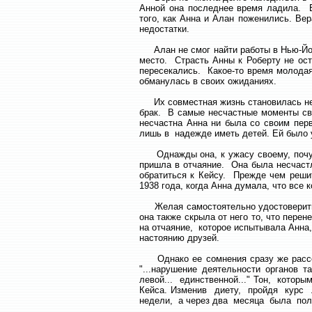
Анной она последнее время ладила. В
того, как Анна и Алан поженились. Ве
недостатки.
Алан не смог найти работы в Нью-Йорк
место. Страсть Анны к Роберту не ост
пересекались. Какое-то время молодая
обманулась в своих ожиданиях.
Их совместная жизнь становилась невы
брак. В самые несчастные моменты сво
несчастна Анна ни была со своим пер
лишь в надежде иметь детей. Ей было у
Однажды она, к ужасу своему, почув
пришла в отчаяние. Она была несчастл
обратиться к Кейсу. Прежде чем решит
1938 года, когда Анна думала, что все 
Желая самостоятельно удостовериться
она также скрыла от него то, что пере
на отчаяние, которое испытывала Анна
настоянию друзей.
Однако ее сомнения сразу же рассея
"...нарушение деятельности органов т
левой... единственной..." Тон, котор
Кейса. Изменив диету, пройдя курс л
недели, а через два месяца была полн