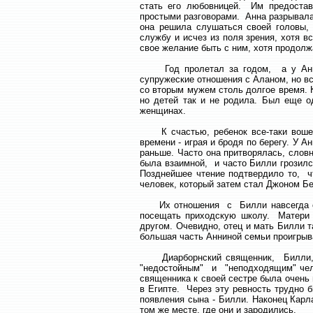
стать его любовницей. Им предостав
простыми разговорами. Анна разрывала
она решила слушаться своей головы,
службу и исчез из поля зрения, хотя 
свое желание быть с ним, хотя продол
Год пролетал за годом, а у Анны т
супружеские отношения с Аланом, но в
со вторым мужем столь долгое время. 
но детей так и не родила. Был еще о
женщинах.
К счастью, ребенок все-таки вошел
времени - играя и бродя по берегу. У 
раньше. Часто она притворялась, слов
была взаимной, и часто Билли грозилс
Позднейшее чтение подтвердило то, ч
человек, который затем стал Джоном Бе
Их отношения с Билли навсегда оста
посещать приходскую школу. Матери 
другом. Очевидно, отец и мать Билли 
большая часть Анниной семьи проигрыв
Диарборнский священник, Билли, пр
"недостойным" и "неподходящим" чел
священника к своей сестре была очень
в Египте. Через эту ревность трудно б
появления сына - Билли. Наконец Карл
том же месте, где они и зародились.