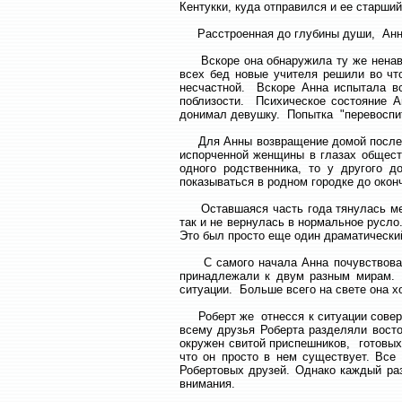
Кентукки, куда отправился и ее старши
Расстроенная до глубины души, Анна 
Вскоре она обнаружила ту же ненави
всех бед новые учителя решили во ч
несчастной. Вскоре Анна испытала в
поблизости. Психическое состояние 
донимал девушку. Попытка "перевоспит
Для Анны возвращение домой после ис
испорченной женщины в глазах обществ
одного родственника, то у другого 
показываться в родном городке до окон
Оставшаяся часть года тянулась мед
так и не вернулась в нормальное русл
Это был просто еще один драматический
С самого начала Анна почувствовала
принадлежали к двум разным мирам.
ситуации. Больше всего на свете она х
Роберт же отнесся к ситуации соверш
всему друзья Роберта разделяли восто
окружен свитой приспешников, готовых
что он просто в нем существует. Все
Робертовых друзей. Однако каждый раз
внимания.