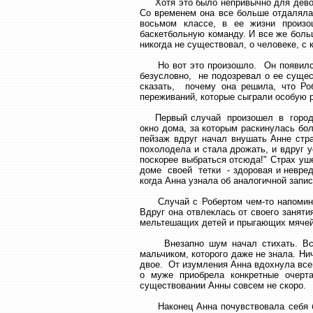
Хотя это было непривычно для девочк
Со временем она все больше отдаляла
восьмом классе, в ее жизни произо
баскетбольную команду. И все же боль
никогда не существовал, о человеке, с
Но вот это произошло. Он появился с
безусловно, не подозревал о ее суще
сказать, почему она решила, что Ро
переживаний, которые сыграли особую 
Первый случай произошел в городском
окно дома, за которым раскинулась бо
пейзаж вдруг начал внушать Анне стр
похолодела и стала дрожать, и вдруг 
поскорее выбраться отсюда!" Страх уше
доме своей тетки - здоровая и невред
когда Анна узнала об аналогичной запи
Случай с Робертом чем-то напоминал
Вдруг она отвлеклась от своего занят
мельтешащих детей и прыгающих мячей 
Внезапно шум начал стихать. Все д
мальчиком, которого даже не знала. Н
двое. От изумления Анна вдохнула всей
о муже приобрела конкретные очерт
существовании Анны совсем не скоро.
Наконец Анна почувствовала себя бо