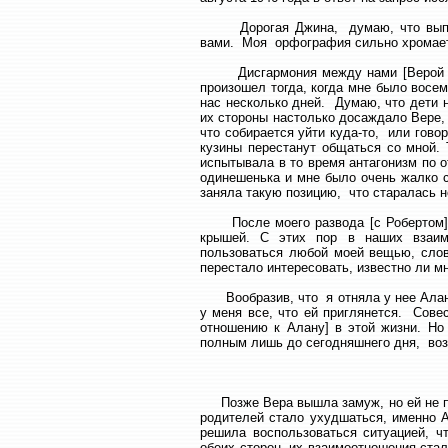
Дорогая Джина, думаю, что выполню
вами. Моя орфография сильно хромает, 
Дисгармония между нами [Верой и мн
произошел тогда, когда мне было восем
нас несколько дней. Думаю, что дети 
их стороны настолько досаждало Вере,
что собирается уйти куда-то, или гово
кузины перестанут общаться со мной. 
испытывала в то время антагонизм по о
одинешенька и мне было очень жалко с
заняла такую позицию, что старалась н
После моего развода [с Робертом] и 
крышей. С этих пор в наших взаимо
пользоваться любой моей вещью, слов
перестало интересовать, известно ли мн
Вообразив, что я отняла у нее Алана 
у меня все, что ей приглянется. Совес
отношению к Алану] в этой жизни. Но
полным лишь до сегодняшнего дня, воз
Позже Вера вышла замуж, но ей не пов
родителей стало ухудшаться, именно А
решила воспользоваться ситуацией, 
обеих сторон, их взаимоотношения ста