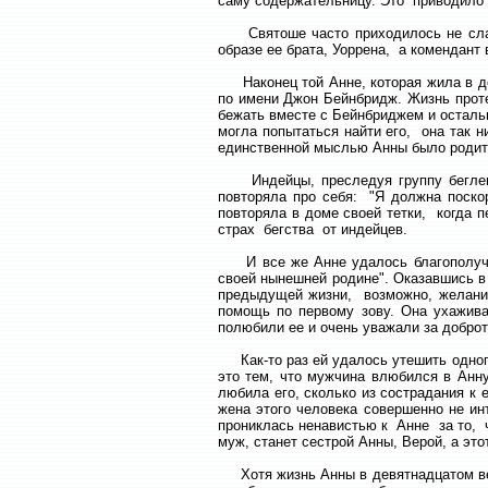
саму содержательницу. Это приводило 
Святоше часто приходилось не сладк
образе ее брата, Уоррена, а комендант
Наконец той Анне, которая жила в де
по имени Джон Бейнбридж. Жизнь проте
бежать вместе с Бейнбриджем и остальн
могла попытаться найти его, она так 
единственной мыслью Анны было родить
Индейцы, преследуя группу беглецо
повторяла про себя: "Я должна поско
повторяла в доме своей тетки, когда 
страх бегства от индейцев.
И все же Анне удалось благополучно 
своей нынешней родине". Оказавшись в
предыдущей жизни, возможно, желание 
помощь по первому зову. Она ухажива
полюбили ее и очень уважали за доброту
Как-то раз ей удалось утешить одного
это тем, что мужчина влюбился в Анн
любила его, сколько из сострадания к 
жена этого человека совершенно не ин
прониклась ненавистью к Анне за то, 
муж, станет сестрой Анны, Верой, а эт
Хотя жизнь Анны в девятнадцатом век