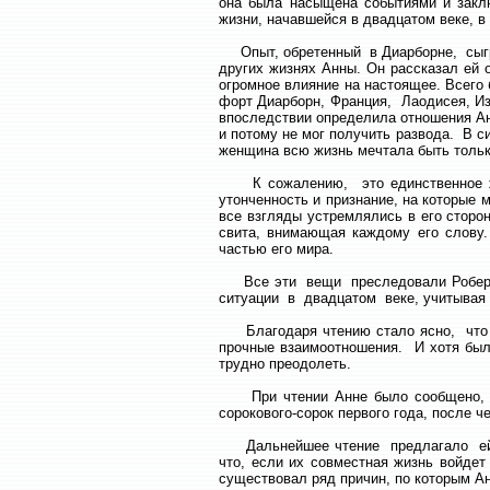
она была насыщена событиями и закл
жизни, начавшейся в двадцатом веке, в
Опыт, обретенный в Диарборне, сыгра
других жизнях Анны. Он рассказал ей 
огромное влияние на настоящее. Всего
форт Диарборн, Франция, Лаодисея, Из
впоследствии определила отношения Ан
и потому не мог получить развода. В с
женщина всю жизнь мечтала быть тольк
К сожалению, это единственное жел
утонченность и признание, на которые
все взгляды устремлялись в его сторон
свита, внимающая каждому его слову.
частью его мира.
Все эти вещи преследовали Роберта 
ситуации в двадцатом веке, учитывая 
Благодаря чтению стало ясно, что у
прочные взаимоотношения. И хотя был
трудно преодолеть.
При чтении Анне было сообщено, чт
сорокового-сорок первого года, после 
Дальнейшее чтение предлагало ей п
что, если их совместная жизнь войдет
существовал ряд причин, по которым А