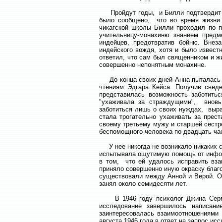
Пройдут годы, и Билли подтвердит п
было сообщено, что во время жизни
чикагской школы Билли проходил по п
учительницу-монахиню знанием пред
индейцев, предотвратив бойню. Внез
индейского вождя, хотя и было извест
ответил, что сам был священником и ж
совершенно непонятным монахине.
До конца своих дней Анна пыталась п
чтениям Эдгара Кейса. Получив свед
представилась возможность заботить
"ухаживала за страждущими", вновь
заботиться лишь о своих нуждах, выр
стала трогательно ухаживать за прес
своему третьему мужу и старшей сестр
беспомощного человека по двадцать час
У нее никогда не возникало никаких с
испытывала ощутимую помощь от инфор
в том, что ей удалось исправить вза
приняло совершенно иную окраску благ
существовали между Анной и Верой. О
занял около семидесяти лет.
В 1946 году психолог Джина Сермин
исследование завершилось написан
заинтересовалась взаимоотношениями
августа 1946 года в ответ на запрос ис