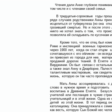
Чтения дали Анне глубокое понимание
том числе и с членами своей семьи.
В тридцатые-сороковые годы прошлые
ряде случаев родственники Анны прих
исцелиться от туберкулеза (но она от
грозившей смертью. Но и после этого
никто не хотел знать о том, что про
позволяла ей складывать по кусочкам и
Кроме того, что ее отец был коменда
Риме и инспекцией военных гарнизоно
через 1900 лет, когда он стал отцом 
сочетавшуюся с его обликом - он всег
он привозил из города для нее, матер
продажей дорогих тканей. В Египте 
Вирджинии. Он был связан с остальным
а также знал Анну в Диарборне, Палес
талантливым мастеровым, как свидете
жизнь, которую он так часто проповедо
Мать Анны ассоциировалась с добро
слово в нужное время и подготовить 
воспитана в Древнем Египте. Безусл
учителей или посланцев в чужие стра
учительницей и в этой жизни. Одна из
детей из этой жизни. В тот период он
католицизму. Она принадлежала к семе
как весть, которую Сын Божий нес чело