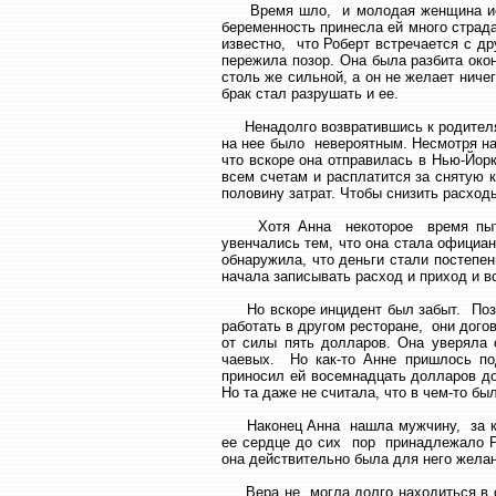
Время шло, и молодая женщина испы
беременность принесла ей много страда
известно, что Роберт встречается с д
пережила позор. Она была разбита окон
столь же сильной, а он не желает нич
брак стал разрушать и ее.
Ненадолго возвратившись к родителям
на нее было невероятным. Несмотря на
что вскоре она отправилась в Нью-Йор
всем счетам и расплатится за снятую к
половину затрат. Чтобы снизить расход
Хотя Анна некоторое время пыталас
увенчались тем, что она стала официан
обнаружила, что деньги стали постепен
начала записывать расход и приход и вс
Но вскоре инцидент был забыт. Позже
работать в другом ресторане, они дого
от силы пять долларов. Она уверяла 
чаевых. Но как-то Анне пришлось по
приносил ей восемнадцать долларов до
Но та даже не считала, что в чем-то был
Наконец Анна нашла мужчину, за кото
ее сердце до сих пор принадлежало Ро
она действительно была для него жела
Вера не могла долго находиться в од