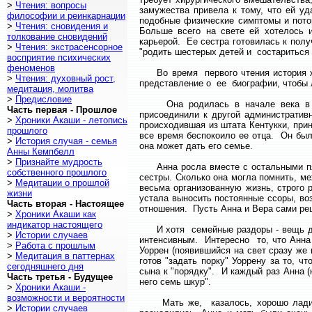
>
Чтения: вопросы
замужества привела к тому, что ей у
философии и реинкарнации
подобные физические симптомы и потом
>
Чтения: сновидения и
Больше всего на свете ей хотелось 
толкование сновидений
карьерой. Ее сестра готовилась к пол
>
Чтения: экстрасенсорное
"родить шестерых детей и состариться 
восприятие психических
феноменов
Во время первого чтения история жи
>
Чтения: духовный рост,
представление о ее биографии, чтобы 
медитация, молитва
>
Предисловие
Она родилась в начале века в мал
Часть первая - Прошлое
присоединили к другой административ
>
Хроники Акаши - летопись
происходившая из штата Кентукки, при
прошлого
все время беспокоило ее отца. Он был
>
История случая - семья
она может дать его семье.
Анны Кемпбелл
>
Признайте мудрость
Анна росла вместе с остальными пят
собственного прошлого
сестры. Сколько она могла помнить, м
>
Медитации о прошлой
весьма организованную жизнь, строго
жизни
устала выносить постоянные ссоры, во
Часть вторая - Настоящее
отношения. Пусть Анна и Вера сами реша
>
Хроники Акаши как
индикатор настоящего
И хотя семейные раздоры - вещь дос
>
Истории случаев
интенсивным. Интересно то, что Анна
>
Работа с прошлым
Уоррен (появившийся на свет сразу же
>
Медитация в паттернах
готов "задать порку" Уоррену за то, ч
сегодняшнего дня
сына к "порядку". И каждый раз Анна (
Часть третья - Будущее
него семь шкур".
>
Хроники Акаши -
возможности и вероятности
Мать же, казалось, хорошо ладила 
>
Истории случаев