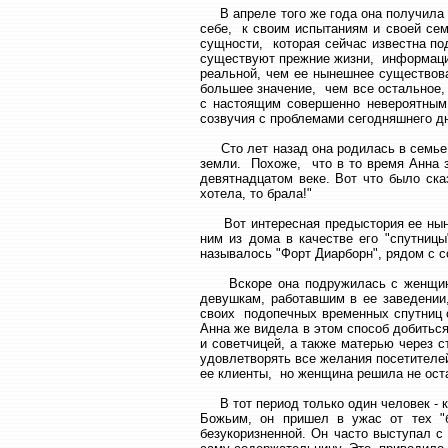
В апреле того же года она получила п
себе, к своим испытаниям и своей сем
сущности, которая сейчас известна под
существуют прежние жизни, информация
реальной, чем ее нынешнее существов
большее значение, чем все остальное,
с настоящим совершенно невероятным 
созвучия с проблемами сегодняшнего д
Сто лет назад она родилась в семье 
земли. Похоже, что в то время Анна з
девятнадцатом веке. Вот что было ска
хотела, то брала!"
Вот интересная предыстория ее нынешн
ним из дома в качестве его "спутницы
называлось "Форт Диарборн", рядом с 
Вскоре она подружилась с женщиной
девушкам, работавшим в ее заведении
своих подопечных временных спутниц о
Анна же видела в этом способ добитьс
и советчицей, а также матерью через 
удовлетворять все желания посетителе
ее клиенты, но женщина решила не оста
В тот период только один человек - к
Божьим, он пришел в ужас от тех "б
безукоризненной. Он часто выступал с