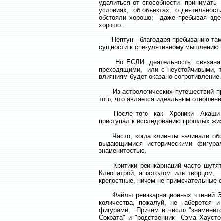
удалиться от способности принимать 
условиях, об объектах, о деятельности
обстояли хорошо; даже пребывая зде
хорошо...
Нептун - благодаря пребыванию там 
сущности к спекулятивному мышлению и
Но ЕСЛИ деятельность связана со 
преходящими, или с неустойчивыми, то
влияниям будет оказано сопротивление.
Из астрологических путешествий прои
того, что является идеальным отношени
После того как Хроники Акаши отк
приступал к исследованию прошлых жи
Часто, когда клиенты начинали обсу
выдающимися историческими фигурам
знаменитостью.
Критики реинкарнаций часто шутят, 
Клеопатрой, апостолом или творцом,
крепостные, ничем не примечательные
Файлы реинкарнационных чтений Эдг
количества, пожалуй, не наберется 
фигурами. Причем в число "знаменито
Сократа" и "родственник Сэма Хаусто