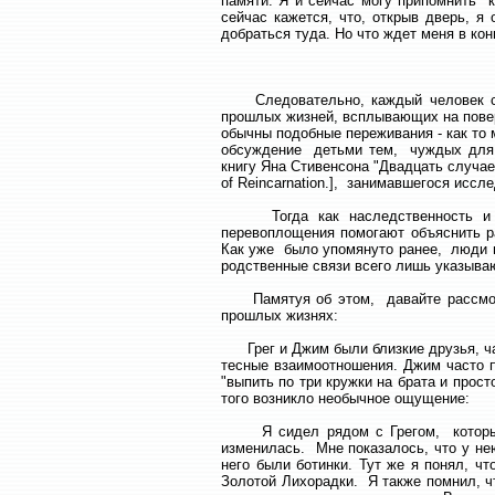
памяти. Я и сейчас могу припомнить 
сейчас кажется, что, открыв дверь, я
добраться туда. Но что ждет меня в конц
Следовательно, каждый человек сос
прошлых жизней, всплывающих на повер
обычны подобные переживания - как то
обсуждение детьми тем, чуждых для и
книгу Яна Стивенсона "Двадцать случае
of Reincarnation.], занимавшегося исс
Тогда как наследственность и с
перевоплощения помогают объяснить ра
Как уже было упомянуто ранее, люди в
родственные связи всего лишь указыва
Памятуя об этом, давайте рассмотр
прошлых жизнях:
Грег и Джим были близкие друзья, час
тесные взаимоотношения. Джим часто п
"выпить по три кружки на брата и прост
того возникло необычное ощущение:
Я сидел рядом с Грегом, который в
изменилась. Мне показалось, что у не
него были ботинки. Тут же я понял, ч
Золотой Лихорадки. Я также помнил, чт