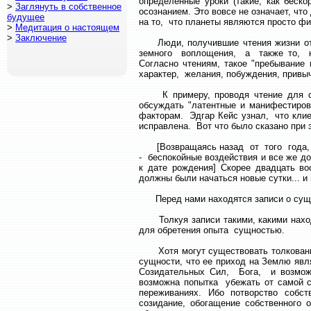
определенные уроки (такие, как бес
>
Заглянуть в собственное
осознанием. Это вовсе не означает, ч
будущее
на то, что планеты являются просто ф
>
Медитация о настоящем
>
Заключение
Люди, получившие чтения жизни от Э
земного воплощения, а также то, как
Согласно чтениям, такое "пребывание 
характер, желания, побуждения, привыч
К примеру, проводя чтение для сор
обсуждать "латентные и манифестиров
факторам. Эдгар Кейс узнал, что клие
исправлена. Вот что было сказано при 
[Возвращаясь назад от того года, в к
- беспокойные воздействия и все же до
к дате рождения] Скорее двадцать во
должны были начаться новые сутки... и
Перед нами находятся записи о сущно
Толкуя записи такими, какими находи
для обретения опыта сущностью.
Хотя могут существовать толкования
сущности, что ее приход на Землю явл
Созидательных Сил, Бога, и возмож
возможна попытка убежать от самой с
переживаниях. Ибо потворство собств
созидание, обогащение собственного 