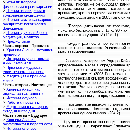
>
Чтения: вопросы
детства. Иногда же он обсуждал ранн
философии и реинкарнации
чтениях жизни - их чтениях, которые 
>
Чтения: сновидения и
прошлому, кратко перечисляя события 
толкование сновидений
женщине, родившейся в 1883 году, он н
>
Чтения: экстрасенсорное
восприятие психических
[Возвращаясь назад от того года, в ко
феноменов
- сколько беспокойства! ...17 -...98 - а
>
Чтения: духовный рост,
появилась эта сущность! (1479-1)
медитация, молитва
>
Предисловие
Каждый раз после прочтения записей
Часть первая - Прошлое
место в жизни человека. Уникальный п
>
Хроники Акаши - летопись
быть взаимосвязаны.
прошлого
>
История случая - семья
Согласно материалам Эдгара Кейса, 
Анны Кемпбелл
определенном месте в определенное вр
>
Признайте мудрость
месте, которые материально предста
собственного прошлого
застыла на месте" (3003-1) в момент
>
Медитации о прошлой
(астрологический) символ врожденных к
жизни
человеку достаточно точное указание 
Часть вторая - Настоящее
его жизни. Эта информация во много
>
Хроники Акаши как
учитывая то, что свобода воли являе
индикатор настоящего
быть использована для предсказания на
>
Истории случаев
>
Работа с прошлым
...воздействие никакой планеты или 
>
Медитация в паттернах
волеизъявлением Человека - над силой
сегодняшнего дня
правом свободного выбора. (254-2)
Часть третья - Будущее
>
Хроники Акаши -
Другая интересная концепция, получе
возможности и вероятности
жизнями душа переживает "планета
>
Истории случаев