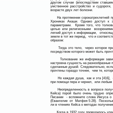
другом случае (впоследствии ставше
умственное расстройство и судороги
возрасте двух лет болезни.
На протяжении сорокатрехлетней пра
Хрониках Акаши. Однако доступ к э
параметрами. Кроме того, что толко
целью или религиозными воззрениями
легкий доступ к информации, относящ
земле в тот же период, что и соответ
образом:
Тогда это тело, через которое прих
посредством которого может быть прочт
Толкование же информации зависит о
настроена сущность на разнообразные п
сделанные душой. Следовательно, если
прочтены гораздо точнее, чем те, кото
Но каждая душа, как и эта [416], со
при помощи пера и чернил, или любым 
Неопределенность в вопросе получе
Кейса) порой было очень трудно опр
Писании - вспомните слова Иисуса о 
(Евангелие от Матфея 5:28). Поскольк
ли в чтениях Кейса о методах получен
Когда в 1932 году проводилось чтени