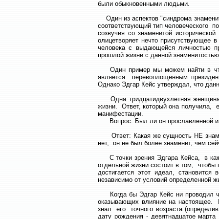
были обыкновенными людьми.
Один из аспектов "синдрома знаменито
соответствующий тип человеческого по
созвучия со знаменитой исторической 
олицетворяет нечто присутствующее в
человека с выдающейся личностью пр
прошлой жизни с данной знаменитостью
Один пример мы можем найти в чтени
является перевоплощенным президен
Однако Эдгар Кейс утверждал, что дан
Одна тридцатидвухлетняя женщина сп
жизни. Ответ, который она получила, 
манифестации.
Вопрос: Был ли он прославленной и
Ответ: Какая же сущность НЕ знамени
нет, он не был более знаменит, чем сейч
С точки зрения Эдгара Кейса, в кажд
отдельной жизни состоит в том, чтобы
достигается этот идеал, становится 
независимо от условий определенной ж
Когда бы Эдгар Кейс ни проводил чте
оказывающих влияние на настоящее. В
знал его точного возраста (определив
дату рождения - девятнадцатое марта 