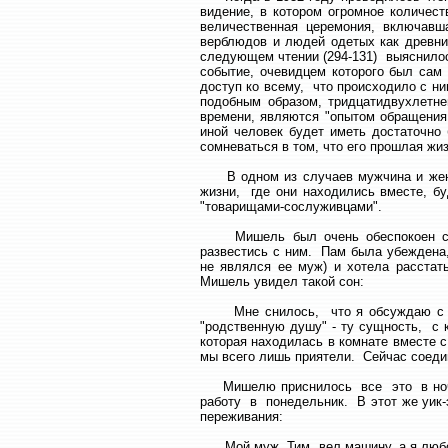
видение, в котором огромное количес
величественная церемония, включавш
верблюдов и людей одетых как древни
следующем чтении (294-131) выяснило
событие, очевидцем которого был са
доступ ко всему, что происходило с н
подобным образом, тридцатидвухлетн
времени, являются "опытом обращения 
иной человек будет иметь достаточно
сомневаться в том, что его прошлая жи
В одном из случаев мужчина и женщ
жизни, где они находились вместе, б
"товарищами-сослуживцами".
Мишель был очень обеспокоен судь
развестись с ним. Пам была убеждена,
не являлся ее муж) и хотела расста
Мишель увидел такой сон:
Мне снилось, что я обсуждаю с Пам
"родственную душу" - ту сущность, с
которая находилась в комнате вместе 
мы всего лишь приятели. Сейчас соеди
Мишелю приснилось все это в ночь с 
работу в понедельник. В этот же уик-
переживания:
Мой муж, Тим, вел машину, а я любов