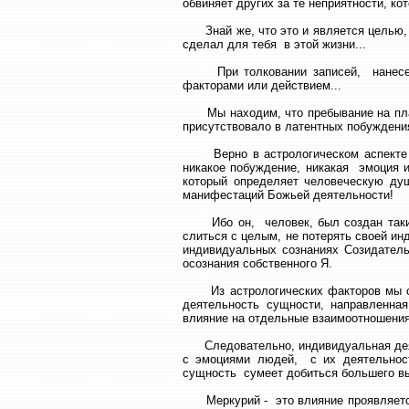
обвиняет других за те неприятности, ко
Знай же, что это и является целью, с
сделал для тебя в этой жизни...
При толковании записей, нанесенны
факторами или действием...
Мы находим, что пребывание на пла
присутствовало в латентных побуждения
Верно в астрологическом аспекте то
никакое побуждение, никакая эмоция и
который определяет человеческую д
манифестаций Божьей деятельности!
Ибо он, человек, был создан таким
слиться с целым, не потерять своей и
индивидуальных сознаниях Созидател
осознания собственного Я.
Из астрологических факторов мы оп
деятельность сущности, направлен
влияние на отдельные взаимоотношения
Следовательно, индивидуальная деят
с эмоциями людей, с их деятельн
сущность сумеет добиться большего вы
Меркурий - это влияние проявляется 