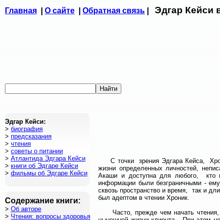
Эдгар Кейси 
Главная
|
О сайте
|
Обратная связь
|
Эдгар Кейси:
>
биография
>
предсказания
>
чтения
>
советы о питании
>
Атлантида Эдгара Кейси
C точки зрения Эдгара Кейса, Хрони
>
книги об Эдгаре Кейси
жизни определенных личностей, непи
>
фильмы об Эдгаре Кейси
Акаши и доступна для любого, кто п
информации были безграничными - ему
сквозь пространство и время, так и дл
был адептом в чтении Хроник.
Содержание книги:
>
Об авторе
Часто, прежде чем начать чтения, 
>
Чтения: вопросы здоровья
нынешней жизни клиента. При этом не