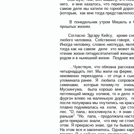
него, и мне казалось, что переношусь
самом деле мы катили по горной дорог
(которым, как мне тогда представлялос
В понедельник утром Мишель и Сью
прошлых жизнях.
Согласно Эдгару Кейсу, кроме снов
любого человека. Собсгвенно говоря, 
Иногда человеку, словно ниоткуда, явл
тогда как на самом деле это может бы
чтение жизни пятидесятилетней женщин
родом и в нынешней жизни. Позднее же
...Чувствую, что обязана рассказат
четырнадцать лет. Мы жили на ферме, 
неизменно переходила - от отца к сын
упоминала ранее. Я любила сопровожда
семенами, которые почему-то очень 
Мускингума, была хорошо мне знаком
петляющей между холмов, то и дело п
фургон влево на маленькую дорогу, п
после полумрака мы очутились на крас
плавно поднималась на холм, где сто
лес. "О, папа,- воскликнула я,- я знаю
раньше". "Но, папа, - продолжала наст
дети прекрасно знали, что ему не стои
этом. Я прекрасно знаю, где ты бывала
На этом все и закончилось. Однако кар