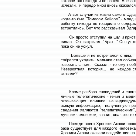
которое так никогда и не нашел. Внезап
исчезли, и передо мной вновь оказался
А вот случай из жизни самого Эдгара
когда-то был "Томасом Кейсом" - млад
ребенку никогда не говорили о содерж
встретились. Вот что рассказывал Эдга
Он просто отступил на шаг и прист
сияло. Он закричал: "Брат..." Он тут ж
пока он не уснул.
Больше я не встречался с ним, пока
собрался уходить, мальчик стал собира
говорить с ним. Сказал, что ему нео
Невероятная история... но каждое сл
сказали?
Кроме разбора сновидений и спонтан
личные телепатические чтения и меди
оказывающих влияние на индивидуаль
всякую информацию, полученную при ч
сведения являются "телепатическими"
лучшим человеком, значит, она чего-то 
Прежде всего Хроники Акаши прошлог
база существует для каждого человека
Хроники Акаши оказали воздействие на