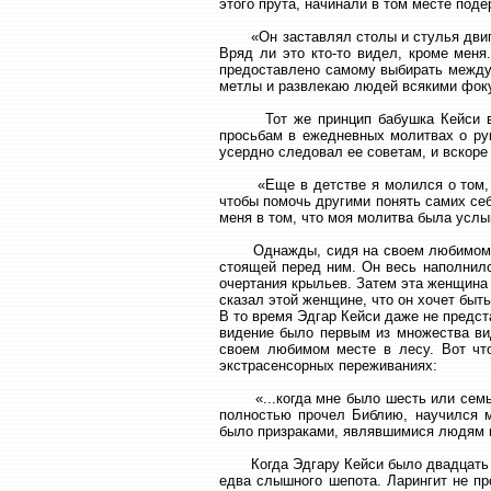
этого прута, начинали в том месте подер
«Он заставлял столы и стулья двигать
Вряд ли это кто-то видел, кроме меня.
предоставлено самому выбирать между 
метлы и развлекаю людей всякими фокус
Тот же принцип бабушка Кейси внуш
просьбам в ежедневных молитвах о рук
усердно следовал ее советам, и вскоре
«Еще в детстве я молился о том, чт
чтобы помочь другими понять самих се
меня в том, что моя молитва была услы
Однажды, сидя на своем любимом мес
стоящей перед ним. Он весь наполнилс
очертания крыльев. Затем эта женщина 
сказал этой женщине, что он хочет быт
В то время Эдгар Кейси даже не предс
видение было первым из множества вид
своем любимом месте в лесу. Вот что
экстрасенсорных переживаниях:
«...когда мне было шесть или семь л
полностью прочел Библию, научился мо
было призраками, являвшимися людям в 
Когда Эдгару Кейси было двадцать чет
едва слышного шепота. Ларингит не пр