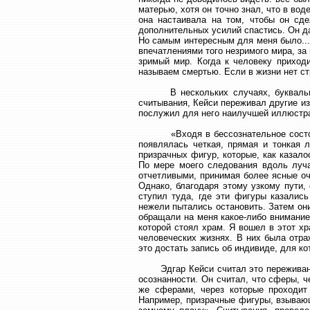
матерью, хотя он точно знал, что в вод
она настаивала на том, чтобы он сде
дополнительных усилий спастись. Он даж
Но самым интересным для меня было...
впечатлениями того незримого мира, за 
зримый мир. Когда к человеку приходи
называем смертью. Если в жизни нет стр
В нескольких случаях, буквально пе
считывания, Кейси переживал другие и
послужил для него наилучшей иллюстра
«Входя в бессознательное состояние
появлялась четкая, прямая и тонкая 
призрачных фигур, которые, как казало
По мере моего следования вдоль луча
отчетливыми, принимая более ясные оче
Однако, благодаря этому узкому пути,
ступил туда, где эти фигуры казались
нежели пытались остановить. Затем он
обращали на меня какое-либо внимание,
которой стоял храм. Я вошел в этот х
человеческих жизнях. В них была отра
это достать запись об индивиде, для к
Эдгар Кейси считал это переживание 
осознанности. Он считал, что сферы, 
же сферами, через которые проходит
Например, призрачные фигуры, взываю