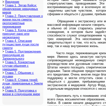
>
Введение
спиритуалистами, проводниками. Эт
>
Глава 1. Эдгар Кейси:
воспринимающие мир и вселенную иск
обнаружение невидимых
наделены шестым чувством, которое п
миров
сферами и общаться с душами, пребыв
>
Глава 2. Представления о
жизни после смерти:
Обращение к экстрасенсу или медиу
околосмертные
массовой информации начали говорить 
переживания
и обычно об этом старались умалчи
>
Глава 3. Когда смерть
сновидение, в котором были задейст
приходит рано или
способности служат олицетворением ч
неожиданно
трех измерений. Эта неосязаемая 
>
Глава 4. Описание
свидетельствует о том, что есть нека
путешествия души после
мир, так и нашу внутреннюю жизнь.
смерти
>
Глава 5. Подтверждения,
Часто люди, переживающие кризис, и
приходящие из
мире. Именно здесь зачастую наступ
Запредельного
сопровождающая неожиданную смерть
>
Глава 6. Конкретные
руководством или духовным советом. 
случаи общения с
Штатах начало посещать спиритически
умершими
родными. Такое общение предоставлял
>
Глава 7. Общение с
его пределами. Очень многие люди бла
духами
поддержку и могли отпустить свою с
>
Глава 8. Страна теней:
общаться с душами, пребывающими 
души, привязанные к Земле
экстрасенсов и медиумов: Артур Форд,
и «ад»
отдельным медиумам относятся с неско
>
Глава 9. Подготовка к
жизни в следующем мире
Проложить путь к пониманию этой н
всего лишь восьмилетнее образование,
Кейси. В самом начале двадцатого ст