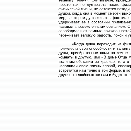
земному плану». Считывания, проведе
просто так не «умирают» после физи
физической жизни, не остаются позади
душой, когда она в момент смерти выхо
мир, в котором душа живет в фантомах 
удерживает ее в состоянии привязанно
называл «приземленным» сознанием. С
освободился от земных привязанностей
переживает великую радость, покой и у
«Когда душа переходит из физическо
применяли свои способности и таланты
души, приобретенные нами на земле.
комнаты в другую, ибо «В доме Отца М
Если мы обставим ее красиво, то это
наполнили свою жизнь злобой, своеко
встретятся нам точно в той форме, в 
других, то любовью же нам и будет отп