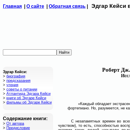
Эдгар Кейси 
Главная
|
О сайте
|
Обратная связь
|
Роберт Дж.
Эдгар Кейси:
Исс
>
биография
>
предсказания
>
чтения
>
советы о питании
>
Атлантида Эдгара Кейси
>
книги об Эдгаре Кейси
>
фильмы об Эдгаре Кейси
«Каждый обладает экстрасен
фортепиано. Но, разумеется, не к
Содержание книги:
С незапамятных времен во всех кул
>
От автора
чувством), то есть, способностью восп
>
Предисловие
истории таких людей называли по-ра