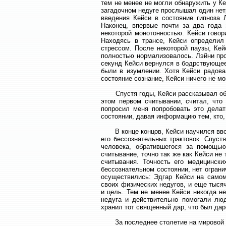
тем не менее не могли обнаружить у Ке
загадочном недуге прослышал один нет
введения Кейси в состояние гипноза 
Наконец, впервые почти за два года 
некоторой монотонностью. Кейси говор
Находясь в трансе, Кейси определил
стрессом. После некоторой паузы, Кей
полностью нормализовалось. Лэйни про
секунд Кейси вернулся в бодрствующее
были в изумлении. Хотя Кейси радовал
состояние сознание, Кейси ничего не мог
Спустя годы, Кейси рассказывал об эт
этом первом считывании, считал, что
попросил меня попробовать это делат
состоянии, давая информацию тем, кто,
В конце концов, Кейси научился вводи
его бессознательных трактовок. Спуст
человека, обратившегося за помощью
считывание, точно так же как Кейси н
считывания. Точность его медицински
бессознательном состоянии, нет огран
осуществились: Эдгар Кейси на самом
своих физических недугов, и еще тыся
и цель. Тем не менее Кейси никогда н
недуга и действительно помогали люд
хранил тот священный дар, что был дар
За последнее столетие на мировой ар