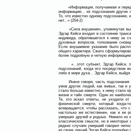
«Информация, получаемая и передава
информацию... из подсознания других л
То, что известно одному подсознанию, и
нет...» (254-2)
«Сила внушения», упомянутая выше —
Эдгар Кейси входил в состояние транс
индивида, обратившегося к нему за с
духовных вопросов, толкование снови
Если внушаемое указание было распл
общего характера. Сжато сформулирова
более подробную и четкую информацию.
«...этот субъект, Эдгар Кейси, пре
подсознаний, когда его посредством 
либо в мире духа... Эдгар Кейси, выйдя
Иначе говоря, часть подсознания Эд
умов других людей, как живых, так и 
стало больше известно, к нему стало 
жизни и тайн смерти. Один из наиболе
Те, кто искал ответы, не уходили о
физической смерти, который когда-т
возвращается, чтобы рассказать, что 
настолько же естественен, как и ее 
умерших друзей и родных. Немало из н
классическом смысле, но в некоторых 
редких случаях умерший говорил непо
из своих лекций Эдгар Кейси подробно 