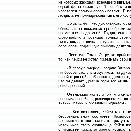
из которых жаждали всеобщего внимания
одной фотографии, где бы он был зап
хвастался своими способностями. В п
людьми, не принадлежащими к его круг
«Мне было... стыдно говорить об эти
обижался на несколько пренебрежител
посмеяться надо мной. Трудно быть н
фотографию и посвящал только свое с
лишь когда я начал вступать в конта
осознавать подлинную природу деятельн
Писатель Томас Сэгру, который всю 
то, как Кейси не хотел принимать свои
«В первую очередь, задача Эдгара Кей
ни бессознательным жуликом, ни духо
своей странной особенности, долгие го
что он делает. Долгие годы его жизнь
разочарований...
Он пережил молву о том, что он шарл
непонимание, боль, разочарование, пот
знании истины и обладании идеалом».
Как оказалось, Кейси мог ответить
бессознательном состоянии. Казалос
восприятия и мог получать доступ к
источников этого хранилища Кейси и
считываний Кейси, которое описывает, 