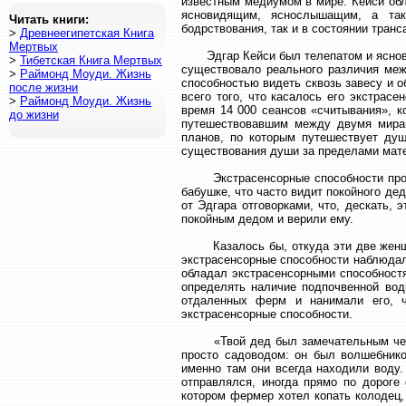
известным медиумом в мире. Кейси обл
ясновидящим, яснослышащим, а та
Читать книги:
бодрствования, так и в состоянии транс
>
Древнеегипетская Книга
Мертвых
Эдгар Кейси был телепатом и ясновидц
>
Тибетская Книга Мертвых
существовало реального различия меж
>
Раймонд Моуди. Жизнь
способностью видеть сквозь завесу и 
после жизни
всего того, что касалось его экстрас
>
Раймонд Моуди. Жизнь
время 14 000 сеансов «считывания», к
до жизни
путешествовавшим между двумя мирам
планов, по которым путешествует душ
существования души за пределами мате
Экстрасенсорные способности прояви
бабушке, что часто видит покойного де
от Эдгара отговорками, что, дескать, 
покойным дедом и верили ему.
Казалось бы, откуда эти две женщины
экстрасенсорные способности наблюдал
обладал экстрасенсорными способностя
определять наличие подпочвенной вод
отдаленных ферм и нанимали его, 
экстрасенсорные способности.
«Твой дед был замечательным челове
просто садоводом: он был волшебнико
именно там они всегда находили воду. 
отправлялся, иногда прямо по дороге
котором фермер хотел копать колодец, 