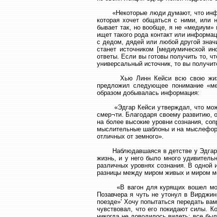
«Некоторые люди думают, что инфор
которая хочет общаться с ними, или 
бывает так, но вообще, я не «медиум» 
ищет такого рода контакт или информац
с дедом, дядей или любой другой знач
станет источником [медиумической ин
ответы. Если вы готовы получить то, ч
универсальный источник, то вы получит
Хью Линн Кейси всю свою жизнь ис
предложил следующее понимание «мех
образом добывалась информация:
«Эдгар Кейси утверждал, что может в
смер¬ти. Благодаря своему развитию, 
на более высокие уровни сознания, соп
мыслительные шаблоны и на мыслеформы
отличных от земного».
Наблюдавшаяся в детстве у Эдгара К
жизнь, и у него было много удивител
различных уровнях сознания. В одной 
разницы между миром живых и миром мер
«В вагон для курящих вошел молодой
Позавчера я чуть не утонул в Вирджин
поезде»' Хочу попытаться передать вам
чувствовал, что его покидают силы. К
никогда не доводилось видеть: все был