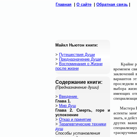
Главная
|
О сайте
|
Обратная связь
|
Майкл Ньютон книги:
>
Путешествия Души
>
Предназначение Души
>
Воспоминания о Жизни
Крайне р
после жизни
временем св
заключений 
вариантов э
Содержание книги:
проследили 
(Предназначение души)
выбора жизн
имеющих отн
>
Введение
специализаци
Глава 1.
>
Мир Душ
Мастера В
Глава 2. Смерть, горе и
аспекты зан
успокоение
знать, и дей
>
Отказ и принятие
других важн
>
Терапевтические техники
специализир
душ
«раскручивае
Способы установления