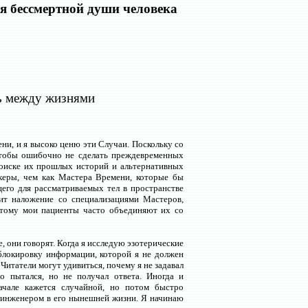
я бессмертной души человека
 между жизнями
и, и я высоко ценю эти Случаи. Поскольку со
чтобы ошибочно не сделать преждевременных
оиске их прошлых историй и альтернативных
керы, чем как Мастера Времени, которые бы
его для рассматриваемых тел в пространстве
дит наложение со специализациями Мастеров,
тому мои пациенты часто объединяют их со
 они говорят. Когда я исследую эзотерические
блокировку информации, которой я не должен
Читатели могут удивиться, почему я не задавал
о пытался, но не получал ответа. Иногда и
ачале кажется случайной, но потом быстро
я инженером в его нынешней жизни. Я начинаю