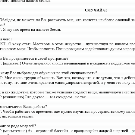
ятного момента нашего сеанса.
СЛУЧАЙ 63
. Эбайдем, не можете ли Вы рассказать мне, что является наиболее сложной з
ми?
 Я изучаю время на планете Земля.
ля чего?
Т: Я хочу стать Мастером в этом искусстве... путешествуя по шкалам вре
зическом мире. Чтобы помогать Планировщикам содействовать душам в проце
ак Вы продвигаетесь в своей программе?
 (вздыхает) Очень медленно: я лишь начинающий и нуждаюсь в поддержке мн
очему Вас выбрали для обучения по этой специальности?
 Мне очень трудно объяснить Вам это, потому что я не думаю, что я действ
 потому, что мне очень нравится манипулировать энергией, и у меня это получ
у, а как же другие, которые так же успешно создают вещи, манипулируя энерги
(оживленно) Это другое — мы созидаем... не так.
ем отличается Ваша работа?
Чтобы работать со временем, вам нужно научиться пространственному манипу
к настоящим вещам.
 какого рода моделей?
(мечтательно) Ах... огромный бассейн... с вращающейся жидкой энергией... 