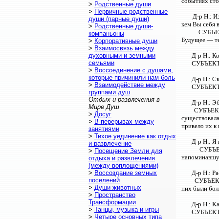
событиях сто
>
Родственные души
>
Первичные родственные
Д-р Н.: И
души (парные души)
кем Вы себя 
>
Родственные души-
СУБЪЕК
компаньоны
Будущее — тем
>
Корпоративные души
>
Взаимосвязь между
духовными и земными
Д-р Н.: К
семьями
СУБЪЕКТ: 
>
Воссоединение с душами,
которые причинили нам боль
Д-р Н.: С
>
Взаимодействие между
СУБЪЕКТ: 
группами душ
Отдых и развлечения в
Д-р Н.: Э
Мире Душ
СУБЪЕКТ:
>
Досуг
существовала
>
В перерывах между
привело их к
занятиями
>
Тихое уединение как отдых
Д-р Н.: Я
и развлечение
СУБЪЕ
>
Посещение Земли для
напоминавшую
отдыха и развлечения
(между воплощениями)
>
Воссоздание земных
Д-р Н.: Р
поселений
СУБЪЕКТ:
>
Души животных
них были бол
>
Пространство
Трансформации
Д-р Н.: К
>
Танцы, музыка и игры
СУБЪЕКТ:
>
Четыре основных типа