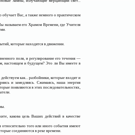
оновые лампы, излучающие мерцающий свет...
то обучает Вас, а также немного о практическом
 Мы называем его Храмом Времени, где Учителя
ями.
ытий, которые находятся в движении.
ненного поля, и регулирование его течения —
ом, настоящем и будущем? Это ли Вы имеете в
действуем как... разбойники, которые входят и
яясь и замедляясь. Сжимаясь, наша энергия
оторые появляются в этих последовательностях,
атели.
мы.
ите, какова цель Ваших действий в качестве
я относительно того или иного события имеют
оторые соединяются в реке времени.