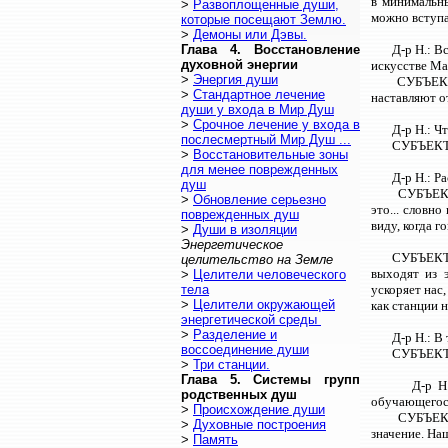
в минимальны
>
Развоплощенные души,
можно вступа
которые посещают Землю.
>
Демоны или Дэвы.
Глава 4. Восстановление
Д-р Н.: В
духовной энергии
искусстве Ма
>
Энергия души
СУБЪЕКТ:
>
Стандартное лечение
наставляют о
души у входа в Мир Душ
>
Срочное лечение у входа в
Д-р Н.: Ч
послесмертный Мир Душ ...
СУБЪЕКТ:
>
Восстановительные зоны
для менее поврежденных
Д-р Н.: Р
душ
СУБЪЕКТ
>
Обновление серьезно
это... словн
поврежденных душ
виду, когда 
>
Души в изоляции
Энергетическое
СУБЪЕКТ: 
целительство на Земле
выходят из 
>
Целители человеческого
тела
ускоряет нас
>
Целители окружающей
как станции 
энергетической среды
>
Разделение и
Д-р Н.: В
воссоединение души
СУБЪЕКТ:
>
Три станции.
Глава 5. Системы групп
Д-р Н
родственных душ
обучающегос
>
Происхождение души
СУБЪЕКТ
>
Духовные построения
значение. На
>
Память