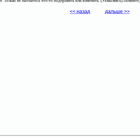
те. Только не пытайтесь что-то подправить или изменить. (Ухмыляясь) Помните
<< назад
дальше >>