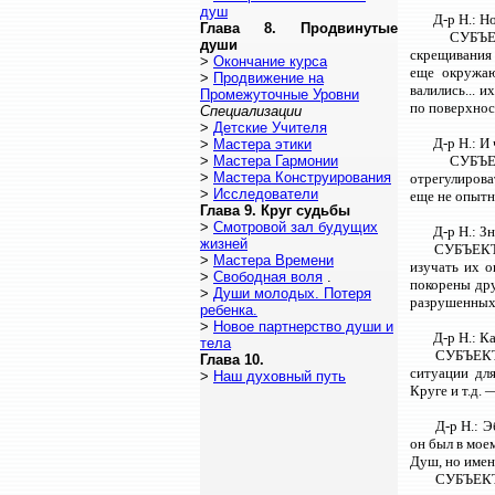
душ
Д-р Н.: Н
Глава 8. Продвинутые
СУБЪЕК
души
скрещивания 
>
Окончание курса
еще окружаю
>
Продвижение на
валились... 
Промежуточные Уровни
по поверхност
Специализации
>
Детские Учителя
Д-р Н.: И
>
Мастера этики
>
Мастера Гармонии
СУБЪЕК
>
Мастера Конструирования
отрегулирова
>
Исследователи
еще не опытн
Глава 9. Круг судьбы
>
Смотровой зал будущих
Д-р Н.: З
жизней
СУБЪЕКТ: 
>
Мастера Времени
изучать их о
>
Свободная воля
.
покорены дру
>
Души молодых. Потеря
разрушенных 
ребенка.
>
Новое партнерство души и
Д-р Н.: К
тела
СУБЪЕКТ:
Глава 10.
ситуации для
>
Наш духовный путь
Круге и т.д. 
Д-р Н.: 
он был в мое
Душ, но имен
СУБЪЕКТ: