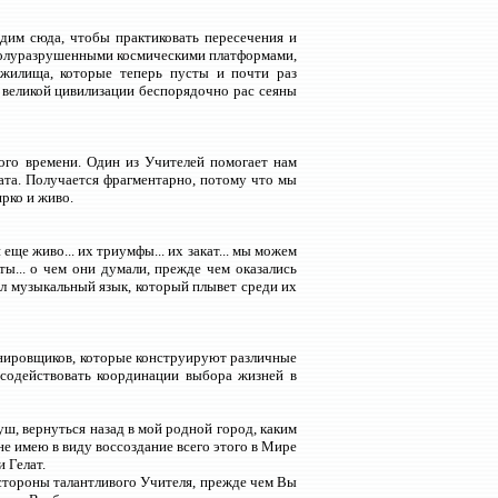
им сюда, чтобы практиковать пересечения и
 полуразрушенными космическими платформами,
жилища, которые теперь пусты и почти раз
о великой цивилизации беспорядочно рас сеяны
го времени. Один из Учителей помогает нам
ата. Получается фрагментарно, потому что мы
рко и живо.
еще живо... их триумфы... их закат... мы можем
ы... о чем они думали, прежде чем оказались
ыл музыкальный язык, который плывет среди их
анировщиков, которые конструируют различные
 содействовать координации выбора жизней в
уш, вернуться назад в мой родной город, каким
не имею в виду воссоздание всего этого в Мире
 Гелат.
стороны талантливого Учителя, прежде чем Вы