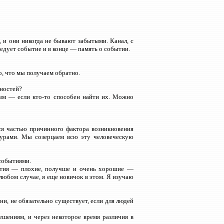
 и они никогда не бывают забытыми. Канал, с
едует событие и в конце — память о событии.
, что мы получаем обратно.
ьностей?
сным — если кто-то способен найти их. Можно
ся частью причинного фактора возникновения
турами. Мы созерцаем всю эту человеческую
 событиями.
ытия — плохие, получше и очень хорошие —
любом случае, я еще новичок в этом. Я изучаю
ни, не обязательно существует, если для людей
шениям, и через некоторое время различия в