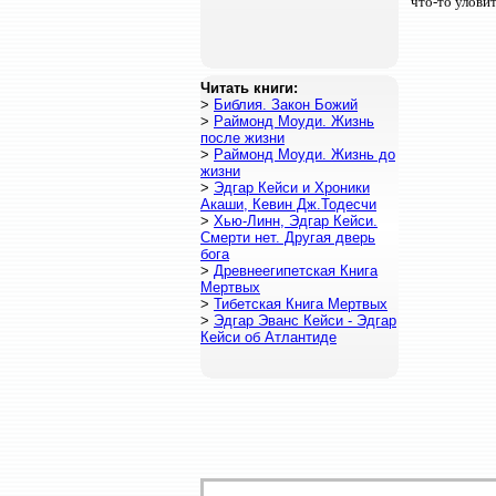
что-то улови
Читать книги:
>
Библия. Закон Божий
>
Раймонд Моуди. Жизнь
после жизни
>
Раймонд Моуди. Жизнь до
жизни
>
Эдгар Кейси и Хроники
Акаши, Кевин Дж.Тодесчи
>
Хью-Линн, Эдгар Кейси.
Смерти нет. Другая дверь
бога
>
Древнеегипетская Книга
Мертвых
>
Тибетская Книга Мертвых
>
Эдгар Эванс Кейси - Эдгар
Кейси об Атлантиде