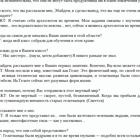
ль незначительны, что они не могут быть продуктивны ми в плане извлечения у
з всего, что вы рассказали мне, Эбайдем, я сделал вывод, что вы еще не очен
видите?
Т: Я считаю себя археологом во времени. Мои задания связаны с изучени
но... последовательности неясны... нет, сейчас я являюсь археологом во врем
огда на самом деле начались Ваши занятия в этой области?
когда мой класс собрали для обучения в этом храме.
колько душ в Вашем классе?
Нас шестеро... (пауза, затем добавляет) Я никого раньше не знал.
байдем, расскажите мне о Ваших первых занятиях. Конечно, Вы ясно можете се
 Меня послали в мир, известный как Гелат. Это физический мир, по своей г
 великая технически высоко развитая цивилизация, и гелатианцы были спо
 гибели. На Гелате сейчас нет разумных форм жизни.
 не понимаю, почему Вас отправили в этот мертвый мир?
КТ: Он не мертвый — скорее, пустой, безжизненный. Когда мы прибыли д
 гуманоидную внешность старых гелатианцев. (Смеется)
асскажите мне о них.
 Я только что представил их... они были желтовато-зелеными людьми, очень 
ьшие, многофасетные глаза — как у насекомых...
ак народ, что они собой представляют?
 Гелатианцы были мудрыми и в то же время глупыми — подобно всем остальн