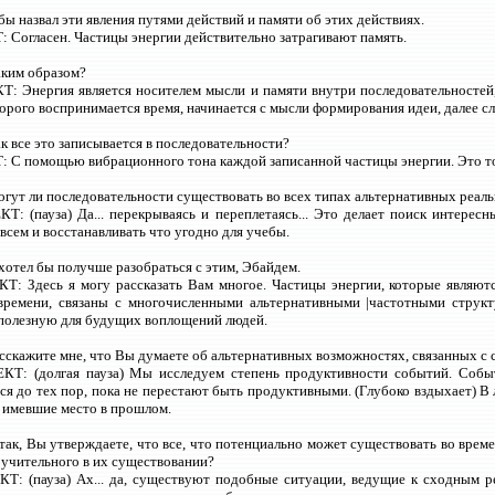
 бы назвал эти явления путями действий и памяти об этих действиях.
 Согласен. Частицы энергии действительно затрагивают память.
аким образом?
: Энергия является носителем мысли и памяти внутри последовательностей,
рого воспринимается время, начинается с мысли формирования идеи, далее сл
ак все это записывается в последовательности?
 С помощью вибрационного тона каждой записанной частицы энергии. Это то
огут ли последовательности существовать во всех типах альтернативных реал
Т: (пауза) Да... перекрываясь и переплетаясь... Это делает поиск интере
 всем и восстанавливать что угодно для учебы.
 хотел бы получше разобраться с этим, Эбайдем.
Т: Здесь я могу рассказать Вам многое. Частицы энергии, которые являют
времени, связаны с многочисленными альтернативными |частотными струк
полезную для будущих воплощений людей.
асскажите мне, что Вы думаете об альтернативных возможностях, связанных с
КТ: (долгая пауза) Мы исследуем степень продуктивности событий. Соб
я до тех пор, пока не перестают быть продуктивными. (Глубоко вздыхает) В 
 имевшие место в прошлом.
Итак, Вы утверждаете, что все, что потенциально может существовать во време
оучительного в их существовании?
Т: (пауза) Ах... да, существуют подобные ситуации, ведущие к сходным ре