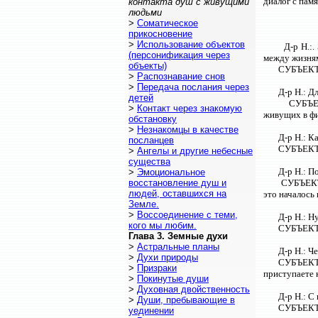
диалог с пам
контакта душ с живущими
людьми
>
Соматическое
прикосновение
>
Использование объектов
Д-р Н.:
(персонификация через
между жизня
объекты)
СУБЪЕКТ:
>
Распознавание снов
>
Передача послания через
Д-р Н.: Д
детей
СУБЪЕК
>
Контакт через знакомую
живущих в фи
обстановку
>
Незнакомцы в качестве
Д-р Н.: К
посланцев
СУБЪЕКТ:
>
Ангелы и другие небесные
существа
Д-р Н.: П
>
Эмоциональное
восстановление душ и
СУБЪЕКТ:
людей, оставшихся на
это началось
Земле.
>
Воссоединение с теми,
Д-р Н.: Н
кого мы любим.
СУБЪЕКТ: 
Глава 3. Земные духи
>
Астральные планы
Д-р Н.: Ч
>
Духи природы
СУБЪЕКТ: 
>
Призраки
приступаете 
>
Покинутые души
>
Духовная двойственность
Д-р Н.: С
>
Души, пребывающие в
СУБЪЕКТ: 
уединении