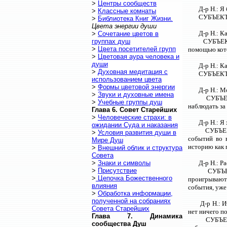
>
Центры сообществ
Д-p Н.: Я
>
Классные комнаты
СУБЪЕКТ:
>
Библиотека Книг Жизни.
Цвета энергии души
Д-р Н.: К
>
Сочетание цветов в
группах душ
СУБЪЕКТ
>
Цвета посетителей групп
помощью кото
>
Цветовая аура человека и
души
Д-р Н.: К
>
Духовная медитация с
СУБЪЕКТ:
использованием цвета
>
Формы цветовой энергии
Д-р Н.: М
>
Звуки и духовные имена
СУБЪЕК
>
Учебные группы душ
наблюдать за
Глава 6. Совет Старейших
>
Человеческие страхи: в
Д-р Н.: Я
ожидании Суда и наказания
СУБЪЕК
>
Условия развития души в
событий во 
Мире Душ
историю как 
>
Внешний облик и структура
Совета
>
Знаки и символы
Д-р Н.: Р
>
Присутствие
СУБЪЕ
>
Цепочка Божественного
проигрываютс
влияния
события, уже
>
Обработка информации,
полученной на собраниях
Д-р Н.: 
Совета Старейших
нет ничего п
Глава 7. Динамика
СУБЪЕК
сообщества Душ