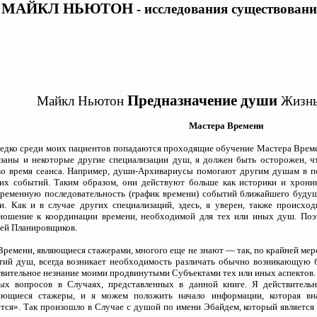
МАЙКЛ НЬЮТОН
- исследования существовани
Предназначение души
Майкл Ньютон
Жизнь
Мастера Времени
едко среди моих пациентов попадаются проходящие обучение Мастера Времен
язаны и некоторые другие специализации душ, я должен быть осторожен, 
во время сеанса. Например, души-Архивариусы помогают другим душам в п
тих событий. Таким образом, они действуют больше как историки и хрони
временную последовательность (график времени) событий ближайшего будущ
и. Как и в случае других специализаций, здесь, я уверен, также происхо
ошение к координации времени, необходимой для тех или иных душ. Поэ
ей Планировщиков.
ремени, являющиеся стажерами, многого еще не знают — так, по крайней мере,
ятий душ, всегда возникает необходимость различать обычно возникающую 
ствительное незнание моими продвинутыми Субъектами тех или иных аспектов. 
ых вопросов в Случаях, представленных в данной книге. Я действительн
ующиеся стажеры, и я можем положить начало информации, которая вн
тся». Так произошло в Случае с душой по имени Эбайдем, который являетс