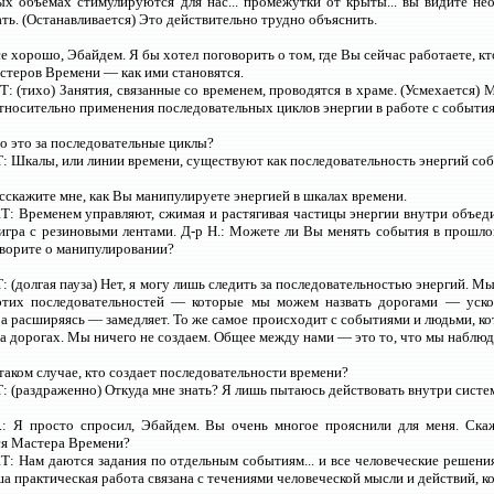
х объемах стимулируются для нас... промежутки от крыты... вы видите не
ть. (Останавливается) Это действительно трудно объяснить.
се хорошо, Эбайдем. Я бы хотел поговорить о том, где Вы сейчас работаете, к
стеров Времени — как ими становятся.
 (тихо) Занятия, связанные со временем, проводятся в храме. (Усмехается)
тносительно применения последовательных циклов энергии в работе с событи
то это за последовательные циклы?
 Шкалы, или линии времени, существуют как последовательность энергий соб
асскажите мне, как Вы манипулируете энергией в шкалах времени.
: Временем управляют, сжимая и растягивая частицы энергии внутри объеди
о игра с резиновыми лентами. Д-р Н.: Можете ли Вы менять события в прошл
говорите о манипулировании?
(долгая пауза) Нет, я могу лишь следить за последовательностью энергий. Мы 
этих последовательностей — которые мы можем назвать дорогами — ускор
, а расширяясь — замедляет. То же самое происходит с событиями и людьми, к
на дорогах. Мы ничего не создаем. Общее между нами — это то, что мы наблюд
 таком случае, кто создает последовательности времени?
 (раздраженно) Откуда мне знать? Я лишь пытаюсь действовать внутри систе
.: Я просто спросил, Эбайдем. Вы очень многое прояснили для меня. Скаж
я Мастера Времени?
: Нам даются задания по отдельным событиям... и все человеческие решени
ша практическая работа связана с течениями человеческой мысли и действий, к