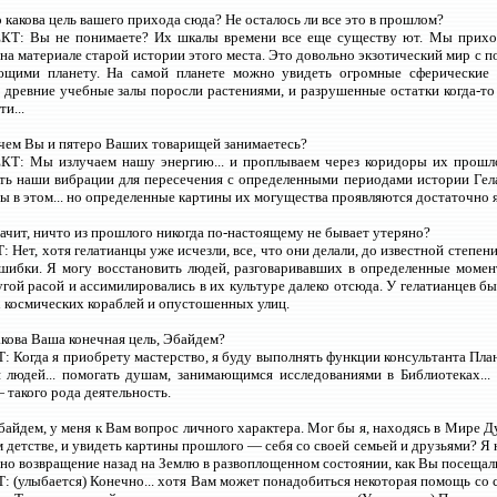
о какова цель вашего прихода сюда? Не осталось ли все это в прошлом?
Т: Вы не понимаете? Их шкалы времени все еще существу ют. Мы приход
на материале старой истории этого места. Это довольно экзотический мир с
щими планету. На самой планете можно увидеть огромные сферические 
их древние учебные залы поросли растениями, и разрушенные остатки когда-т
и...
 чем Вы и пятеро Ваших товарищей занимаетесь?
Т: Мы излучаем нашу энергию... и проплываем через коридоры их прошло
ть наши вибрации для пересечения с определенными периодами истории Гел
ы в этом... но определенные картины их могущества проявляются достаточно я
начит, ничто из прошлого никогда по-настоящему не бывает утеряно?
Нет, хотя гелатианцы уже исчезли, все, что они делали, до известной степени 
шибки. Я могу восстановить людей, разговаривавших в определенные момент
гой расой и ассимилировались в их культуре далеко отсюда. У гелатианцев б
космических кораблей и опустошенных улиц.
акова Ваша конечная цель, Эбайдем?
 Когда я приобрету мастерство, я буду выполнять функции консультанта Пл
 людей... помогать душам, занимающимся исследованиями в Библиотеках...
— такого рода деятельность.
Эбайдем, у меня к Вам вопрос личного характера. Мог бы я, находясь в Мире Д
м детстве, и увидеть картины прошлого — себя со своей семьей и друзьями? Я 
но возвращение назад на Землю в развоплощенном состоянии, как Вы посещали
 (улыбается) Конечно... хотя Вам может понадобиться некоторая помощь со 