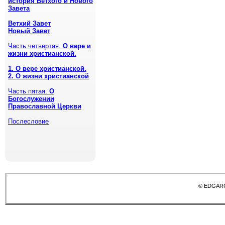
история Ветхого и Нового
Завета
Ветхий Завет
Новый Завет
Часть четвертая.
О вере и
жизни христианской.
1. О вере христианской.
2.
О жизни христианской
Часть пятая.
О
Богослужении
Православной Церкви
Послесловие
© EDGAR