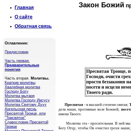
Закон Божий
пр
Главная
О сайте
Обратная связь
Оглавление:
Предисловие
Часть первая.
Предварительные
понятия
Пресвятая Троице, п
Господи, очисти гре
Часть вторая.
Молитвы.
прости беззакония н
Краткие молитвы
посети и исцели нем
Хвалебная молитва
Господу Богу
Твоего ради.
Молитва мытаря
Молитва Господу Иисусу
Молитва Святому Духу
Пресвятая
- в высшей степени святая;
Ангельская песнь
дела наши, противные воле Божией;
посет
Пресвятой Троице, или
имени Твоего.
"Трисвятое"
Славословие Пресвятой
Молитва эта - просительная. В ней м
Троице
Богу Отцу, чтобы Он очистил грехи наши;
Молитва Пресвятой Троице