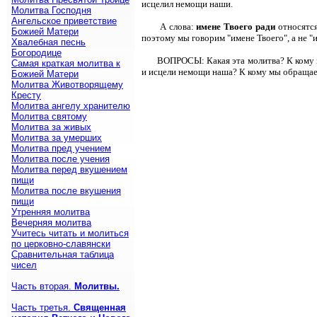
исцелил немощи наши.
Молитва Господня
Ангельское приветствие
А слова:
имене Твоего ради
относятся
Божией Матери
поэтому мы говорим "имене Твоего", а не "
Хвалебная песнь
Богородице
ВОПРОСЫ: Какая эта молитва? К кому м
Самая краткая молитва к
и исцели немощи наша? К кому мы обращаем
Божией Матери
Молитва Животворящему
Кресту
Молитва ангелу хранителю
Молитва святому
Молитва за живых
Молитва за умерших
Молитва пред учением
Молитва после учения
Молитва перед вкушением
пищи
Молитва после вкушения
пищи
Утренняя молитва
Вечерняя молитва
Учитесь читать и молиться
по церковно-славянски
Сравнительная таблица
чисел
Часть вторая.
Молитвы.
Часть третья.
Священная