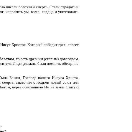
о внесли болезни и смерть. Стали страдать и
ия: исправить ум, волю, сердце и уничтожить
 Иисус Христос, Который победит грех, спасет
Заветом
, то есть древним (старым) договором,
пасителя. Люди должны были помнить обещание
Сына Божия, Господа нашего Иисуса Христа,
 и смерть, заключил с людьми новый союз или
 Богом, через основанную Им на земле Святую