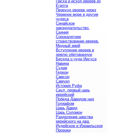
Пасха и исход евреев из
Египта
Переход евреев через
Чермное море и другие
чудеса
Синайское
законодательство.
Скиния
Сорокалетнее
странствование евреев.
Медный змий
Вступление евреев в
землю обетованную
Беседа о чуде Иисуса
Навина
Судии
Гедеон
Самсон
Самуил
История Руфи
Саул, первый царь
еврейский
Победа Давидом над
Голиафом
Царь Давид
Царь Соломон
Разделение царства
еврейского на два:
Иудейское и Израильское
Пророки