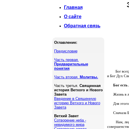
Главная
О сайте
Обратная связь
Оглавление:
Предисловие
Часть первая.
Предварительные
понятия
Бог все
и Бог Дух Св
Часть вторая.
Молитвы.
Бог есть
Часть третья.
Священная
история Ветхого и Нового
Завета
Жизнь в л
Введение в Священную
историю Ветхого и Нового
Для этого
Завета
Сначала Б
Ветхий Завет
Сотворение неба -
Нам, лю
невидимого мира
совершенство
Сотворение земли -