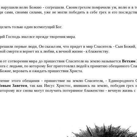
нарушили волю Божию - согрешили. Своим грехом помрачили ум, волю и в тел
и сами, своими силами, уже не могли победить в себе грех и его последств
делать только один всемогущий Бог.
ий Господь знал все прежде творения мира.
грешили первые люди, Он сказал им, что придет в мир Спаситель - Сын Божий,
ой смерти и вернет их к любви, к вечной жизни - к блаженству.
я от сотворения мира до пришествия Спасителя на землю называется
Ветхим 
ога с людьми, по которому Бог приготовлял людей к принятию обещанного С
 Божие, веровать и ожидать пришествия Христа.
нение этого обещания - пришествие на землю Спасителя, - Единородного 
овым Заветом
, так как Иисус Христос, явившись на землю, победив грех
которому все снова могут получить потерянное блаженство - вечную жизнь с