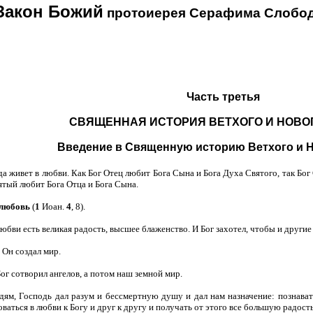
Закон Божий
протоиерея Серафима Слобод
Часть третья
СВЯЩЕННАЯ ИСТОРИЯ ВЕТХОГО И НОВОГ
Введение в Священную историю Ветхого и Н
гда живет в любви. Как Бог Отец любит Бога Сына и Бога Духа Святого, так Бог
ятый любит Бога Отца и Бога Сына.
 любовь
(
1
Иоан.
4
, 8).
юбви есть великая радость, высшее блаженство. И Бог захотел, чтобы и другие
 Он создал мир.
ог сотворил ангелов, а потом наш земной мир.
дям, Господь дал разум и бессмертную душу и дал нам назначение: познавать 
ваться в любви к Богу и друг к другу и получать от этого все большую радость