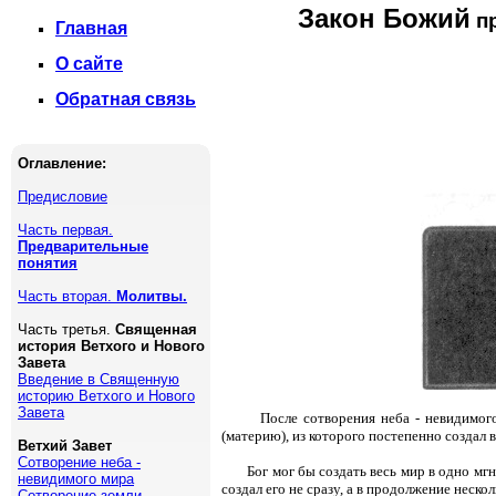
Закон Божий
пр
Главная
О сайте
Обратная связь
Оглавление:
Предисловие
Часть первая.
Предварительные
понятия
Часть вторая.
Молитвы.
Часть третья.
Священная
история Ветхого и Нового
Завета
Введение в Священную
историю Ветхого и Нового
Завета
После сотворения неба - невидимог
(материю), из которого постепенно создал 
Ветхий Завет
Сотворение неба -
Бог мог бы создать весь мир в одно мгн
невидимого мира
создал его не сразу, а в продолжение неск
Сотворение земли -