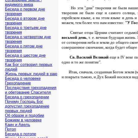
видимого мира
Но эти "дни" творения не были нашим
Беседа о первом дне
творения не было еще и самого солнца, 
творения
еврейском языке, а на этом языке и день 
Беседа о втором дне
можем, тем более что нам известно:
"У Гос
творения
Беседа о третьем дне
творения
Святые отцы Церкви считают седьмой
Беседа о четвертом дне
восьмой день
, т. е. вечная будущая жизнь
творения
от сотворения неба и земли до общего скон
Беседа о пятом дне
совершенное скончание, когда будет общее 
творения
Беседа о шестом дне
Св. Василий Великий
еще в IV веке п
творения
одно и то же понятие".
Как Бог сотворил первых
людей
Итак, сначала, созданная Богом земля 
Жизнь первых людей в раю
и покрыта тьмою, и Дух Божий носился над
Беседа о человеке
Грехопадение
Последствия грехопадения
и обетование Спасителя
Беседа о грехопадении
Почему Господь Бог
допустил грехопадение
первых людей
Об образе и подобии
Божием в человеке
Каин и Авель
Потоп
Беседа о потопе