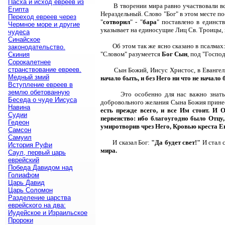
Пасха и исход евреев из
В творении мира равно участвовали в
Египта
Нераздельный. Слово "Бог" в этом месте по
Переход евреев через
"
сотворил
" - "
бара
" поставлено в единст
Чермное море и другие
указывает на единосущие Лиц Св. Троицы, г
чудеса
Синайское
Об этом так же ясно сказано в псалмах
законодательство.
"Словом" разумеется
Бог Сын
, под "Господ
Скиния
Сорокалетнее
странствование евреев.
Сын Божий, Иисус Христос, в Еванге
Медный змий
начало быть, и без Него ни что не начало
Вступление евреев в
землю обетованную
Это особенно для нас важно знат
Беседа о чуде Иисуса
добровольного желания Сына Божия принес
Навина
есть прежде всего, и все Им стоит. И 
Судии
первенство: ибо благоугодно было Отцу
Гедеон
умиротворив чрез Него, Кровью креста Ег
Самсон
Самуил
И сказал Бог:
"Да будет свет!"
И стал с
История Руфи
мира.
Саул, первый царь
еврейский
Победа Давидом над
Голиафом
Царь Давид
Царь Соломон
Разделение царства
еврейского на два:
Иудейское и Израильское
Пророки