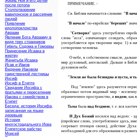
Жизнь Ноя и его детей
ПРИМЕЧАНИЕ. -
после потопа
Столпотворение
Св. Библия начинается словами:
"В нач
вавилонское и рассеяние
людей
"
В начале
" по-еврейски "
берешит
" знач
Появление
идолопоклонства
Авраам
"
Сотворил
" здесь употреблено еврей
Явление Бога Аврааму в
слова "асса", означающее созидать, образ
виде трех странников
употребляется при творении мира: 1) в н
Гибель Содома и Гоморры
сотворении человека.
Принесение Исаака в
жертву
О небе, в собственном смысле, дальше
Женитьба Исаака
мир духовный, ангельский. Дальше в Библ
Исав и Иаков
духовном небе.
Видение Иаковом
таинственной лестницы
"Земля же была безвидна и пуста, и т
Иосиф
Иосиф в Египте
Под "землею" здесь разумеется перв
Свидание Иосифа с
образовал потом видимый мир - вселенн
братьями и переселение
ограниченное пространство, и
водою
, как
Иакова с семейством в
Египет
Беседа: история Иосифа,
Тьма
была
над бездною
, т. е. вся хао
записанная на языке
деревьев
И Дух Божий
носился над водою: - з
История
(еврейское слово, употребленное здесь, и
многострадального Иова
согревает птенцов своих), действие Ду
Египетское рабство
необходимой для его образования и развити
Моисей