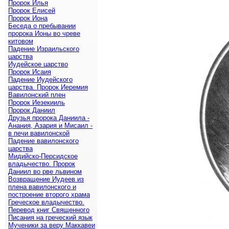
Пророк Илья
Пророк Елисей
Пророк Иона
Беседа о пребывании
пророка Ионы во чреве
китовом
Падение Израильского
царства
Иудейское царство
Пророк Исаия
Падение Иудейского
царства. Пророк Иеремия
Вавилонский плен
Пророк Иезекииль
Пророк Даниил
Друзья пророка Даниила -
Анания, Азария и Мисаил -
в печи вавилонской
Падение вавилонского
царства
Мидийско-Персидское
владычество. Пророк
Даниил во рве львином
Возвращение Иудеев из
плена вавилонского и
построение второго храма
Греческое владычество.
Перевод книг Священного
Писания на греческий язык
Мученики за веру Маккавеи