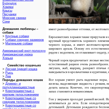
Бурундук
Хомяки
Крысы
Песчанки
Морские свинки
Сони
Домашние любимцы –
имеет разнообразные оттенки, от желтоват
собаки
>
Крупные собаки
Евроазиатских хорьков также приручали и 
>
Собаки средних размеров
крупный представитель хориного племени,
>
Маленькие собаки
черного хорька, и имеет желтовато-кре
широкого ареала. Основу его естественно
Американский енот-полоскун
рядом с водоемом, он отлавливает ондатр, 
Американская норка
Хорьки
Черный хорек предпочитает лесные местност
естественный рацион очень разнообразен.
Семейство кошачьих
лягушек, жаб, ящериц, разоряет птичьи 
>
Лесная (дикая) кошка
наведываться в крольчатники и курятники,
>
Рысь
>
Лев
Все хорьки умеют рыть надежные норы, в
Породы домашних кошек
>
Длинно– и
железы, выделяющие жидкость с резким, не
полудлинношерстные
делать запасы. Конечно, это скоропортя
>
Короткошерстные с
запах становится невыносимым.
крепким телосложением
>
Короткошерстные со
Гон у зверьков проходит ранней весной. 
средним телосложением
затягиваться до лета. Если оплодотворе
>
Короткошерстные со
детенышей. Детеныши рождаются беспомо