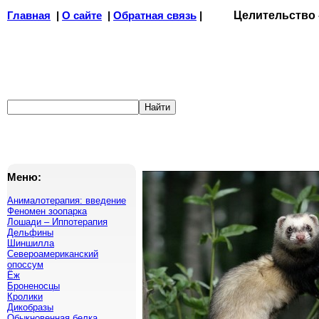
Главная
|
О сайте
|
Обратная связь
|
Целительство
Меню:
Анималотерапия: введение
Феномен зоопарка
Лошади – Иппотерапия
Дельфины
Шиншилла
Североамериканский
опоссум
Ёж
Броненосцы
Кролики
Дикобразы
Обыкновенная белка