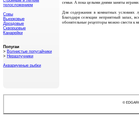
стройным и легким
семьи. А пока целыми днями заняты играм
телосложением
Для содержания в комнатных условиях л
Совы
Благодаря селекции неприятный запах, в
Вьюрковые
обонятельные рецепторы можно свести к 
Дроздовые
Скворцовые
Канарейки
Попугаи
>
Волнистые попугайчики
>
Неразлучники
Аквариумные рыбки
© EDGAR