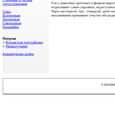
стройным и легким
Гон у животных протекает в феврале-март
телосложением
подыскивает самое укромное, недоступное
Через шестьдесят три - семьдесят дней о
Совы
выхаживании принимают участие оба родит
Вьюрковые
Дроздовые
Скворцовые
Канарейки
Попугаи
>
Волнистые попугайчики
>
Неразлучники
Аквариумные рыбки
© EDGAR