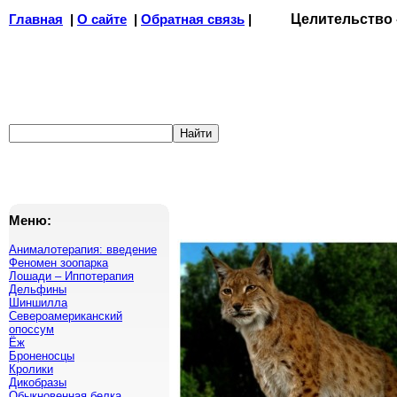
Главная
|
О сайте
|
Обратная связь
|
Целительство
Меню:
Анималотерапия: введение
Феномен зоопарка
Лошади – Иппотерапия
Дельфины
Шиншилла
Североамериканский
опоссум
Ёж
Броненосцы
Кролики
Дикобразы
Обыкновенная белка