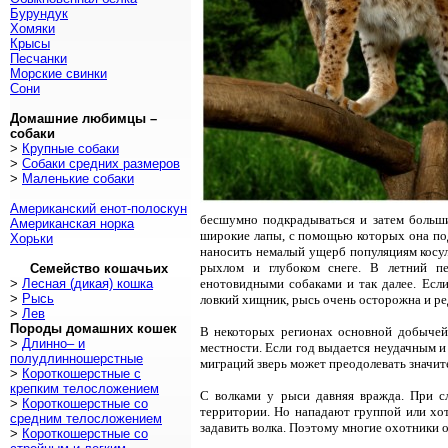
Бурундук
Хомяки
Крысы
Песчанки
Морские свинки
Сони
Домашние любимцы –
собаки
>
Крупные собаки
>
Собаки средних размеров
>
Маленькие собаки
Американский енот-полоскун
бесшумно подкрадываться и затем больш
Американская норка
широкие лапы, с помощью которых она под
Хорьки
наносить немалый ущерб популяциям косул
рыхлом и глубоком снеге. В летний пе
Семейство кошачьих
>
Лесная (дикая) кошка
енотовидными собаками и так далее. Есл
>
Рысь
ловкий хищник, рысь очень осторожна и ред
>
Лев
Породы домашних кошек
В некоторых регионах основной добычей 
>
Длинно– и
местности. Если год выдается неудачным и
полудлинношерстные
миграций зверь может преодолевать значит
>
Короткошерстные с
крепким телосложением
С волками у рыси давняя вражда. При с
>
Короткошерстные со
территории. Но нападают группой или хот
средним телосложением
задавить волка. Поэтому многие охотники 
>
Короткошерстные со