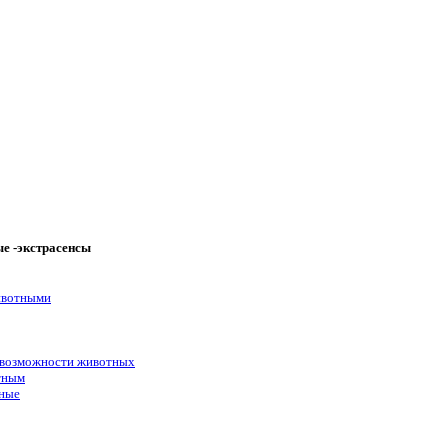
е -экстрасенсы
ивотными
 возможности животных
тным
ные