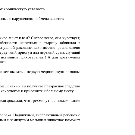
ют хроническую усталость.
анные с нарушениями обмена веществ.
во льнет к вам? Скорее всего, она чувствует,
особенности животных в старину обвиняли в
на ушной раковине, как известно, расположено
 сердечный приступ или нервный срыв. Лучший
и истинный психотерапевт! А для достижения
ять!
 может оказать и первую медицинскую помощь:
 мешочек - и вы получите прекрасное средство
очек утюгом и приложите к больному месту.
тели доказали, что трехминутное поглаживание
ь собака. Подвижный, гиперактивный ребенок с
льным и замкнутым малышам животное поможет