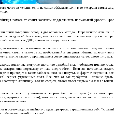
тва методов лечения один из самых эффективных и в то же время самых зага
тных.
бимцы помогают своим хозяевам поддерживать нормальный уровень кровя
ии анималотерапии сегодня два основных метода. Направленное лечение - э
оворы по душам". Более того, в нашей стране уже появились центры иппотера
е заболевания, как ДЦП, эпилепсия и нарушения речи.
д называется естественным и состоит в том, что человек получает жиз
а животными, а также от их изображений и рисунков. Именно поэтому аним
же те, кто по каким-то причинам не в состоянии завести четвероного питомца.
аядлые кошатники могут не знать, что целебной силой обладают именно кошки
ые лекари: они нормализуют наш энергообмен. Если вы истощены, выдох
нергии приводит к таким заболеваниям, как инсульт, инфаркт, гипертония, ост
ает", вернет утраченные силы. Все, что от вас требуется, - почаще бра
хвостатую любимицу. Только следите, чтобы хвост зверька оказался с вашей
никак не можете успокоиться, энергия бьет через край (ее избыток при
сти, артриту и гипотонии), поможет сонная, засыпающая кошка: прижмите 
н оказаться слева.
ии и остеохондрозе шейного отдела прекрасно зарекомендовал себя "кошачий
ы побудет пушистой горжеткой.