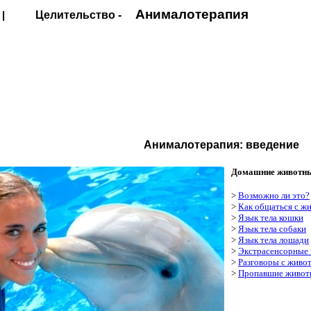
Анималотерапия
|
Целительство -
Анималотерапия: введение
Домашние животны
>
Возможно ли это?
>
Как общаться с ж
>
Язык тела кошки
>
Язык тела собаки
>
Язык тела лошади
>
Экстрасенсорные
>
Разговоры с живо
>
Пропавшие живот