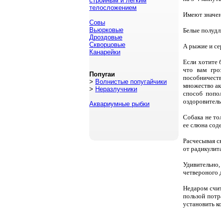
стройным и легким
телосложением
Имеют значен
Совы
Вьюрковые
Белые полудл
Дроздовые
Скворцовые
А рыжие и се
Канарейки
Если хотите 
что вам гро
Попугаи
пособничеств
>
Волнистые попугайчики
множество ак
>
Неразлучники
способ попо
оздоровительн
Аквариумные рыбки
Собака не то
ее слюна сод
Расчесывая с
от радикулит
Удивительно,
четвероного 
Недаром счит
пользой пот
установить к