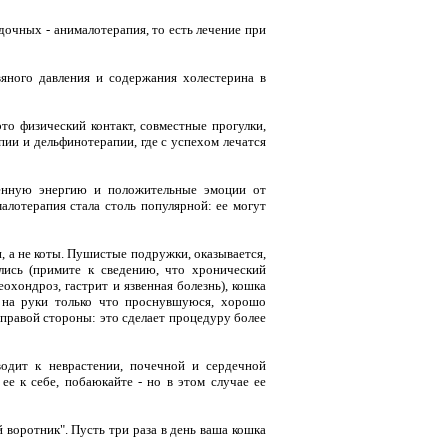
дочных - анималотерапия, то есть лечение при
ного давления и содержания холестерина в
то физический контакт, совместные прогулки,
пии и дельфинотерапии, где с успехом лечатся
ненную энергию и положительные эмоции от
алотерапия стала столь популярной: ее могут
, а не коты. Пушистые подружки, оказывается,
лись (примите к сведению, что хронический
еохондроз, гастрит и язвенная болезнь), кошка
ть на руки только что проснувшуюся, хорошо
 правой стороны: это сделает процедуру более
водит к неврастении, почечной и сердечной
ее к себе, побаюкайте - но в этом случае ее
 воротник". Пусть три раза в день ваша кошка