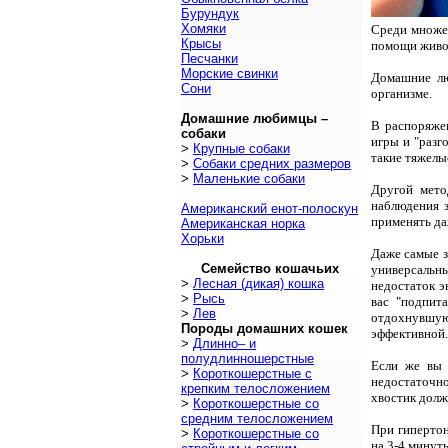
Бурундук
Хомяки
Среди множес
Крысы
помощи живо
Песчанки
Морские свинки
Домашние лю
Сони
организме.
Домашние любимцы –
В распоряжен
собаки
игры и "разг
>
Крупные собаки
такие тяжелы
>
Собаки средних размеров
>
Маленькие собаки
Другой мето
наблюдения з
Американский енот-полоскун
применять да
Американская норка
Хорьки
Даже самые з
Семейство кошачьих
универсальн
>
Лесная (дикая) кошка
недостаток э
>
Рысь
вас "подпит
>
Лев
отдохнувшую 
Породы домашних кошек
эффективной.
>
Длинно– и
полудлинношерстные
Если же вы 
>
Короткошерстные с
недостаточно
крепким телосложением
хвостик долже
>
Короткошерстные со
средним телосложением
При гипертон
>
Короткошерстные со
на 3-4 минут