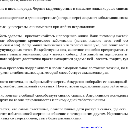
ие и цвет, и порода. Черные гладкошерстные и сиамские кошки хорошо снима
инношерстные и длинношерстные (ангора и перс) исцеляют заболевания, связ
рые - универсалы, они помогают при любых недомоганиях.
быть здоровы - присматривайтесь к поведению кошки. Ваша питомица настойчи
зит обострение хронического заболевания (кстати, именно из-за этой 
е силам зла). Когда кошка вылизывает или теребит ваше ухо, она лечит вас: 
упунктурных точек. Воздействуя на них, животное способно предотвратить
лнить запасы жизненных сил - завести собаку. Это живой антидепресант 
ого эффекта достаточно просто находиться рядом с ней - ласкать, гладить, гул
лько прекрасно поддерживает в норме эмоциональное состояние хозяина, но
ержит антибиотик лизоцим, который способствует заживлению ран.
воего питомца, не выбрасывайте шерсть. Аккуратно собирайте ее в холщовый
а, люмбаго, воспалений в суставах. Почувствовав недомогание, прогрейте меш
 но контакт с собакой способствует снятию спазмов. Американские исследова
друга по голове приравнивается к приему одной таблетки ношпы.
ается, что самые счастливые, благополучные дети растут в семьях, где ест
ратит избыток своей энергии на общение с четвероногим другом. Нерешите
онтакт со сверстниками, стать более раскованными.
дальше
>>