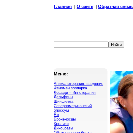
Главная
|
О сайте
|
Обратная связь
Меню:
Анималотерапия: введение
Феномен зоопарка
Лошади – Иппотерапия
Дельфины
Шиншилла
Североамериканский
опоссум
Ёж
Броненосцы
Кролики
Дикобразы
Обыкновенная белка