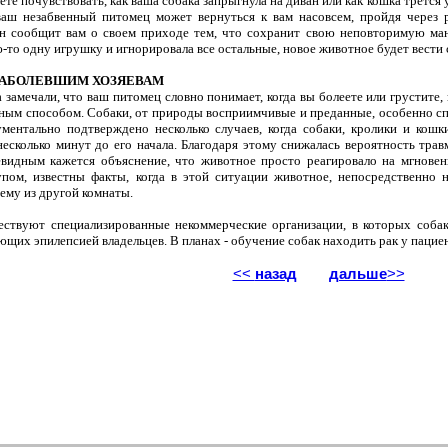
ете почувствовать, как ваша собака запрыгнула на диван или как кошка трется 
 ваш незабвенный питомец может вернуться к вам насовсем, пройдя через
он сообщит вам о своем приходе тем, что сохранит свою неповторимую ман
-то одну игрушку и игнорировала все остальные, новое животное будет вести с
АБОЛЕВШИМ ХОЗЯЕВАМ
 замечали, что ваш питомец словно понимает, когда вы болеете или грустите
иным способом. Собаки, от природы восприимчивые и преданные, особенно с
ментально подтверждено несколько случаев, когда собаки, кролики и кошк
несколько минут до его начала. Благодаря этому снижалась вероятность тра
евидным кажется объяснение, что животное просто реагировало на мгновен
упом, известны факты, когда в этой ситуации животное, непосредственно 
нему из другой комнаты.
ествуют специализированные некоммерческие организации, в которых соб
ющих эпилепсией владельцев. В планах - обучение собак находить рак у пацие
<<
назад
дальше
>>