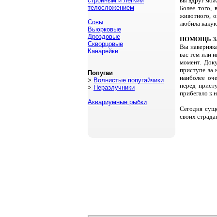
стройным и легким
вы вдруг мож
телосложением
Более того,
животного, 
Совы
любила какую
Вьюрковые
Дроздовые
ПОМОЩЬ З
Скворцовые
Вы наверняка
Канарейки
вас тем или 
момент. Доку
приступе за 
Попугаи
наиболее оч
>
Волнистые попугайчики
перед прист
>
Неразлучники
прибегало к 
Аквариумные рыбки
Сегодня сущ
своих страда