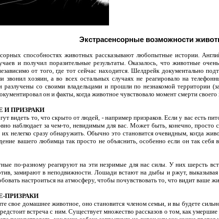
Экстрасенсорные возможности живо
нсорных способностях животных рассказывают любопытные истории. Англи
учаев и получил поразительные результаты. Оказалось, что животные очен
независимо от того, где тот сейчас находится. Шелдрейк документально под
ли звонил хозяин, а во всех остальных случаях не реагировало на телефонн
и разлучены со своими владельцами и прошли по незнакомой территории (з
окументировал он и факты, когда животное чувствовало момент смерти своего х
 И ПРИЗРАКИ
ут видеть то, что скрыто от людей, - например призраков. Если у вас есть пит
овно наблюдает за чем-то, невидимым для вас. Может быть, конечно, просто 
о их нелегко сразу обнаружить. Обычно это становится очевидным, когда жив
дение вашего любимца так просто не объяснить, особенно если он так себя 
ные по-разному реагируют на эти незримые для нас силы. У них шерсть вст
тив, замирают в неподвижности. Лошади встают на дыбы и ржут, выказывая 
бовать настроиться на атмосферу, чтобы почувствовать то, что видит ваше ж
-ПРИЗРАКИ
те свое домашнее животное, оно становится членом семьи, и вы будете сильно
предстоит встреча с ним. Существует множество рассказов о том, как умершие