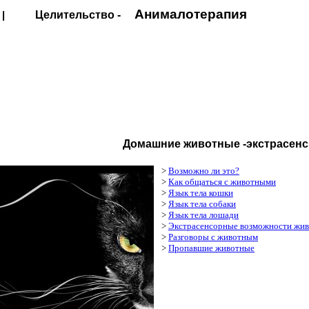
Анималотерапия
|
Целительство -
Домашние животные -экстрасен
>
Возможно ли это?
>
Как общаться с животными
>
Язык тела кошки
>
Язык тела собаки
>
Язык тела лошади
>
Экстрасенсорные возможности жи
>
Разговоры с животным
>
Пропавшие животные