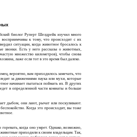
тных
йский биолог Руперт Шелдрейк изучил много
ь восприимчивы к тому, что происходит с их
твердил ситуации, когда животное бросалось к
ые звонки. Есть у него рассказы о животных,
ачастую множество километров), чтобы снова
озяина, лаже если тот в это время был далеко.
омец, вероятно, вам приходилось замечать, что
следит за движениями паука или мухи, которые
отное начинает пытаться поймать их. В других
ведет в определенной части комнаты и больше
ает дыбом, они лают, рычат или поскуливают.
беспокойство. Когда это происходит, вы тоже
ивотное.
 горевать, когда оно умрет. Однако, возможно,
 животные приходили к своим владельцам. Так,