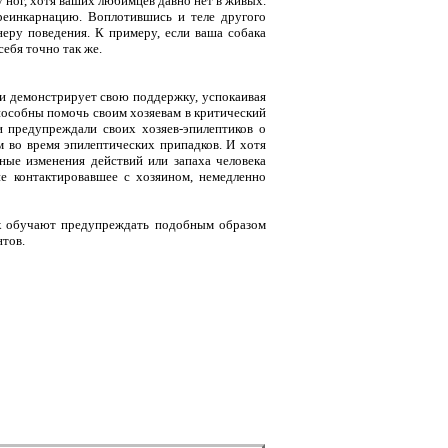
у ног, хотя ваших любимцев давно нет в живых.
 реинкарнацию. Воплотившись и теле другого
еру поведения. К примеру, если ваша собака
ебя точно так же.
, и демонстрирует свою поддержку, успокаивая
пособны помочь своим хозяевам в критический
и предупреждали своих хозяев-эпилептиков о
вм во время эпилептических припадков. И хотя
ные изменения действий или запаха человека
не контактировавшее с хозяином, немедленно
ак обучают предупреждать подобным образом
нтов.