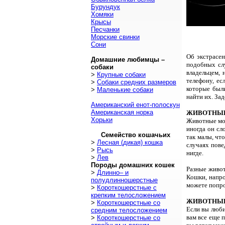
Бурундук
Хомяки
Крысы
Песчанки
Морские свинки
Сони
Об экстрасе
Домашние любимцы –
подобных сл
собаки
владельцем, 
>
Крупные собаки
телефону, ес
>
Собаки средних размеров
которые был
>
Маленькие собаки
найти их. Зад
Американский енот-полоскун
Американская норка
ЖИВОТНЫЕ
Хорьки
Животные мог
иногда он сл
Семейство кошачьих
так малы, чт
>
Лесная (дикая) кошка
случаях пове
>
Рысь
нигде.
>
Лев
Породы домашних кошек
Разные живот
>
Длинно– и
Кошки, напро
полудлинношерстные
можете попро
>
Короткошерстные с
крепким телосложением
ЖИВОТНЫЕ
>
Короткошерстные со
Если вы люби
средним телосложением
вам все еще 
>
Короткошерстные со