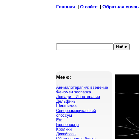
Главная
|
О сайте
|
Обратная связь
Меню:
Анималотерапия: введение
Феномен зоопарка
Лошади – Иппотерапия
Дельфины
Шиншилла
Североамериканский
опоссум
Ёж
Броненосцы
Кролики
Дикобразы
Обыкновенная белка