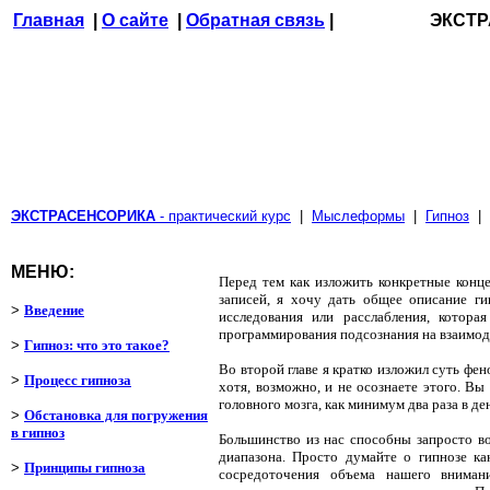
Главная
|
О сайте
|
Обратная связь
| ЭКСТРАСЕН
ЭКСТРАСЕНСОРИКА
- практический курс
|
Мыслеформы
|
Гипноз
|
МЕНЮ:
Перед тем как изложить конкретные конц
записей, я хочу дать общее описание ги
>
Введение
исследования или расслабления, котор
программирования подсознания на взаимод
>
Гипноз: что это такое?
Во второй главе я кратко изложил суть фен
>
Процесс гипноза
хотя, возможно, и не осознаете этого. В
головного мозга, как минимум два раза в 
>
Обстановка для погружения
в гипноз
Большинство из нас способны запросто во
диапазона. Просто думайте о гипнозе ка
>
Принципы гипноза
сосредоточения объема нашего внимани