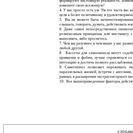
формируют настоящую реальность. Измени
измените свою вселенную!
4. У вас просто есть ум. Ум это часть вас
цели к более позитивному и удовлетворяю
5. Вы не можете быть загипнотизированы
слышать, говорить, думать, действовать или
6. Даже самое непосредственное гипноти
религиозным принципам или инстинкту с
выполнять, либо проснетесь.
7. Чем вы разумнее и чем выше у вас разви
любой другой.
8. Кассеты для самогипноза могут содей
привычки и фобии, лучше справляться со
интуицию и достичь полного расслабления.
9. Самогипноз позволяет переживать э
параллельных жизней, встречи с ангелами,
равных в расширении экстрасенсорного во
10. Все вышеприведенные факторы действу
© EDGAR