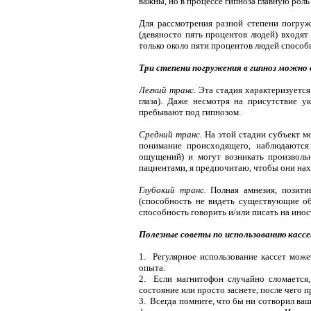
важны, но в процессе гипноза главную роль
Для рассмотрения разной степени погруже
(девяносто пять процентов людей) входят
только около пяти процентов людей способн
Три степени погружения в гипноз можно
Легкий транс.
Эта стадия характеризуется 
глаза). Даже несмотря на присутствие у
пребывают под гипнозом.
Средний транс.
На этой стадии субъект м
понимание происходящего, наблюдаются 
ощущений) и могут возникать произвольн
пациентами, я предпочитаю, чтобы они нах
Глубокий транс.
Полная амнезия, позитив
(способность не видеть существующие об
способность говорить и/или писать на инос
Полезные советы по использованию кассе
1. Регулярное использование кассет мож
опыта.
2. Если магнитофон случайно сломается,
состояние или просто заснете, после чего 
3. Всегда помните, что бы ни сотворил в