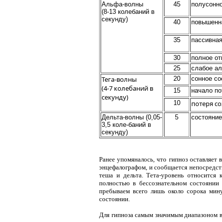
Альфа-волны
45
полусонно
(8-13 колебаний в
секунду)
40
повышенн
35
пассивная
30
полное от
25
слабое а
Тега-волны
20
сонное со
(4-7 колебаний в
15
начало по
секунду)
10
потеря с
Дельта-волны (0,05-
5
состояние
3,5 коле-баний в
секунду)
Ранее упомяналось, что гипноз оставляет 
энцефалографом, и сообщается непосредст
теша и дельта. Тета-уровень относится
полностью в бессознательном состоянии 
пребываем всего лишь около сорока мин
состоянии.
Для гипноза самым значимым диапазоном в