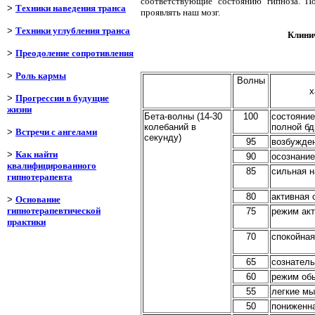
соответствующие состоянию гипноза. П
>
Техники наведения транса
проявлять наш мозг.
>
Техники углубления транса
Клини
>
Преодоление сопротивления
>
Роль кармы
Волны
х
>
Прогрессии в будущие
жизни
Бета-волны (14-30
100
состояние
колебаний в
полной бд
>
Встречи с ангелами
секунду)
95
возбужде
>
Как найти
90
осознание
квалифицированного
85
сильная 
гипнотерапевта
80
активная 
>
Основание
гипнотерапевтической
75
режим ак
практики
70
спокойная
65
сознатель
60
режим об
55
легкие м
50
пониженн