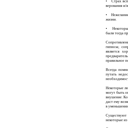
• Страх вспо
верования и/и
• Нежелание 
жизни.
• Некоторые 
были тогда п
Сопротивлени
гипноза; со
является хо
предваритель
правильное п
Всегда помни
путать недо
необходимост
Некоторые лю
могут быть о
внушение. Ког
даст ему возм
в уменьшении
Существуют 
некоторые из