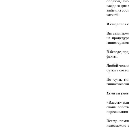
образом, либ
каждого дня л
выйти из сос
жизней.
Я старался с
Вы сами може
на процедуре
гипнотерапевт
В беседе, пр
факты:
Любой челове
сутки в состо
По сути, ги
гипнотически
Если вы умее
«Власть» или
своим собств
переживания 
Всегда помн
невозможно з