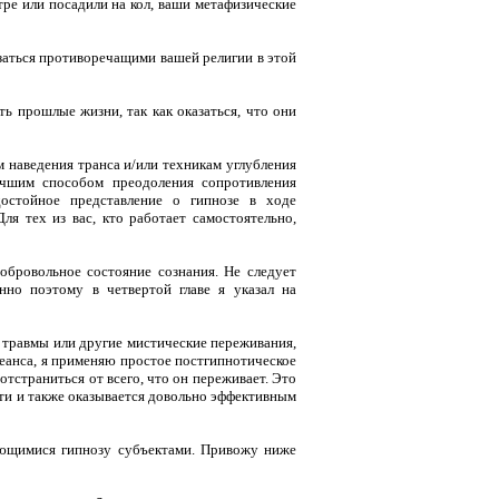
ре или посадили на кол, ваши метафизические
заться противоречащими вашей религии в этой
 прошлые жизни, так как оказаться, что они
 наведения транса и/или техникам углубления
Лучшим способом преодоления сопротивления
остойное представление о гипнозе в ходе
я тех из вас, кто работает самостоятельно,
добровольное состояние сознания. Не следует
нно поэтому в четвертой главе я указал на
травмы или другие мистические пережи­вания,
еанса, я применяю простое пост­гипнотическое
отстраниться от всего, что он переживает. Это
сти и также оказыва­ется довольно эффективным
яющимися гипнозу субъектами. Привожу ниже