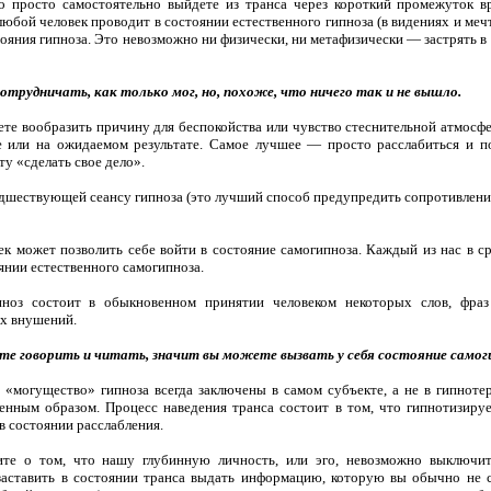
о просто самостоятельно выйдете из транса через ко­роткий промежуток в
юбой человек проводит в состоянии естественного гипноза (в видениях и мечт
тояния гипноза. Это невозможно ни физичес­ки, ни метафизически — застрять 
отрудничать, как только мог, но, похоже, что ничего так и не вышло.
те вообразить причину для беспокойства или чув­ство стеснительной атмосфе
 или на ожидаемом результате. Самое луч­шее — просто расслабиться и поз
у «сделать свое дело».
едшествующей сеансу гипноза (это лучший способ предупредить сопротивление
к может позволить себе войти в состояние са­могипноза. Каждый из нас в 
янии естественного самогипноза.
пноз состоит в обыкновенном принятии челове­ком некоторых слов, фра
х внушений.
те говорить и читать, значит вы можете вызвать у себя состояние самог
 «могущество» гипноза всегда заключены в са­мом субъекте, а не в гипноте
енным образом. Процесс наведения транса состоит в том, что гипнотизиру
в состоянии расслабления.
ите о том, что нашу глубинную личность, или эго, невозможно выключить
аставить в состоянии транса выдать информацию, которую вы обычно не ст