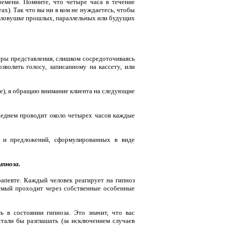
ремени. Помните, что четыре часа в течение
ах). Так что вы ни в ком не нуждаетесь, чтобы
в ловушке прошлых, параллель­ных или будущих
ры представления, слишком сосредо­точиваясь
волить голосу, записанному на кассету, или
), я обращаю внимание клиента на сле­дующие
среднем проводит около четырех часов каждые
з и предложений, сформулированных в виде
ипноза.
рапевте. Каждый человек реагирует на гипноз
емый проходит через соб­ственные особенные
 в состоянии гипноза. Это значит, что вас
али бы разглашать (за исключением слу­чаев