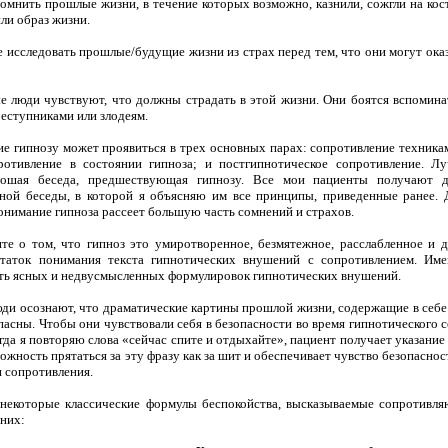
мнить прошлые жизни, в течение которых возможно, казнили, сожгли на кост
ли образ жизни.
исследовать прошлые/будущие жизни из страх перед тем, что они могут ока
люди чувствуют, что должны страдать в этой жизни. Они боятся вспоминать
реступниками или злодеям.
е гипнозу может проявиться в трех основных парах: сопротивление техникам
противление в состоянии гипноза; и постгипнотическое сопротивление. 
рошая беседа, предшествующая гипнозу. Все мои пациенты получают д
ной беседы, в которой я объясняю им все принципы, приведенные ранее. Дл
онимание гипноза рассеет большую часть сомнений и страхов.
те о том, что гипноз это умиротворенное, безмя­тежное, расслабленное и 
статок понимания текста гипнотических вну­шений с сопротивлением. Име
ь ясных и недвусмысленных формулировок гип­нотических внушений.
ди осознают, что драматические картины прошлой жизни, содержащие в себе 
пасны. Чтобы они чувствовали себя в безопас­ности во время гипнотического с
да я повторяю слова «сейчас спите и отдыхайте», пациент получает указание 
ожность прятаться за эту фразу как за шит и обеспечивает чувство безопасно
 сопротивления.
некоторые классические формулы беспокойства, высказываемые сопротивл
 них: