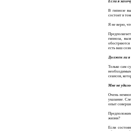
Если я захоч
В гипнозе вы
состоит в том
Я не верю, ч
Предполагаетс
гипноза, выз
обостряются в
есть ваш соз
Должен ли я 
Только сам с
необходимыми
сеансов, кото
Мне не удало
Очень немног
указание. Сл
опыт соверше
Предположим,
жизни?
Если состоян