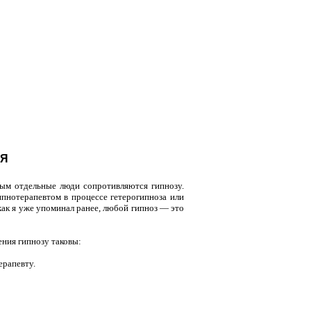
ИЯ
ым отдельные люди сопро­тивляются гипнозу.
ипнотерапевтом в процессе гетерогипноза или
 как я уже упоминал ранее, любой гипноз — это
ния гипнозу таковы:
ерапевту.