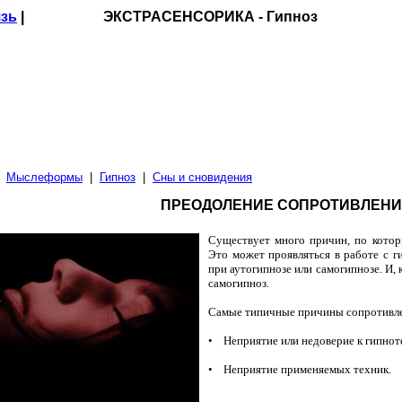
язь
| ЭКСТРАСЕНСОРИКА - Гипноз
|
Мыслеформы
|
Гипноз
|
Сны и сновидения
ПРЕОДОЛЕНИЕ СОПРОТИВЛЕН
Существует много причин, по котор
Это может проявляться в работе с г
при аутогипнозе или само­гипнозе. И,
само­гипноз.
Самые типичные причины сопротивле
• Неприятие или недоверие к гипнот
• Неприятие применяемых техник.