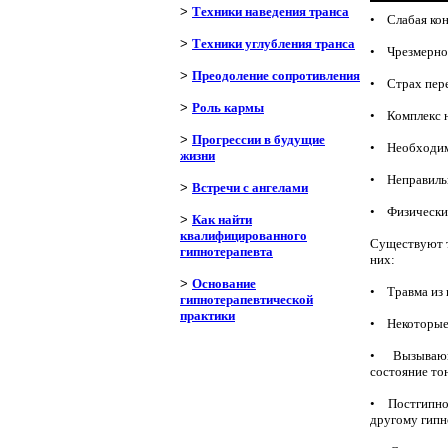
>
Техники наведения транса
• Слабая кон
>
Техники углубления транса
• Чрезмерное
>
Преодоление сопротивления
• Страх пере
>
Роль кармы
• Комплекс н
>
Прогрессии в будущие
• Необходимо
жизни
• Неправильн
>
Встречи с ангелами
• Физические
>
Как найти
квалифицированного
Существуют т
гипнотерапевта
них:
>
Основание
• Травма из 
гипнотерапевтической
практики
• Некоторые 
• Вызывающие
состояние то
• Постгипнот
другому гипн