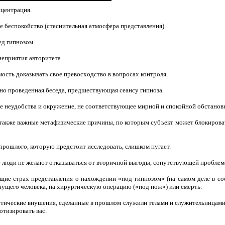
центрация.
 беспокойство (стеснительная атмосфера представ­ления).
д гипнозом.
еприятия авторитета.
сть доказывать свое превосходство в вопросах контроля.
о проведенная беседа, предшествующая сеансу гип­ноза.
 неудобства и окружение, не соответствующее мирной и спокойной обстановк
акже важные метафизические причины, по кото­рым субъект может блокировать
прошлого, которую предстоит исследовать, слиш­ком пугает.
люди не желают отказываться от вторичной выго­ды, сопутствующей проблем
 страх представления о нахождении «под гипно­зом» (на самом деле в сос
нущего человека, на хирургическую операцию («под нож») или смерть.
ические внушения, сделанные в прошлом служили телами и служительницам
отизировать вас.