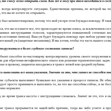
у, то смогу легко открыть глаза. Как же я могу при этом находиться в сос
 всегда контролируете ситуацию. Единственная причина, по которой вы поз
, что вы не хотите их открывать.
то был загипнотизирован, потому что мой ум при этом блуждал повсюду. Я такж
я, что вы осознаете все, что происходит во время сеанса, за исключением со
ванных инструкциями голосом, характеризу­ются повышенной степенью вос
 состоянии гипноза). Ваш ум будет блуж­дать повсюду при любом уровне транс
нательный ум (защитные механизмы). И мы хотим, чтобы эта часть нашего созн
погружаться в более глубокое состояние гипноза?
убъект способен по-настоящему контролировать уровень своего погружения в 
 для обретения метафизического опыта или решения терапевтических задач.
рые я провожу, пациенты находились в трансе легкой или средней глубины.
сь выполнить все ваши указания. Значит ли это, что гипноз не способен мн
ие субъекты выполняют буквально все указания в процессе гипноза. Не обя
едует просто принимать и выполнять то, на что вы способны сейчас, и не бесп
нно нормален.
 во время транса кассета с инструкциями сломалась. Значит ли это, что я 
ие транса прерывается по какой-либо причине, тогда вы либо уснете и про