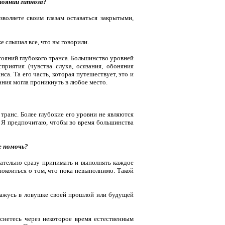
тоянии гипноза?
воляете своим глазам оставаться закры­тыми,
е слышал все, что вы говорили.
стояний глубокого транса. Большинство уровней
приятия (чувства слуха, осязания, обоняния
а. Та его часть, которая путе­шествует, это и
ания могла проникнуть в любое место.
транс. Более глубокие его уровни не являются
 Я предпочитаю, чтобы во время большинства
е помочь?
зательно сразу принимать и выполнять каждое
окоиться о том, что пока невыпол­нимо. Такой
окажусь в ловушке своей прошлой или будущей
снетесь через некоторое время естественным