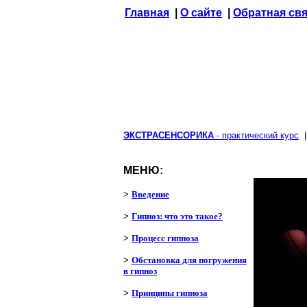
Главная
|
О сайте
|
Обратная св
ЭКСТРАСЕНСОРИКА
- практический курс
МЕНЮ:
>
Введение
>
Гипноз: что это такое?
>
Процесс гипноза
>
Обстановка для погружения
в гипноз
>
Принципы гипноза