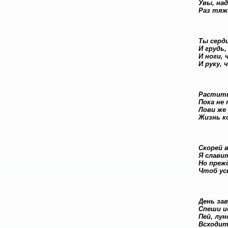
Увы, над
Раз тяж
Ты сердц
И грудь
И ноги, 
И руку,
Растить
Пока не 
Лови же
Жизнь к
Скорей в
Я слави
Но преж
Чтоб ус
День за
Спеши и
Пей, лун
Всходить