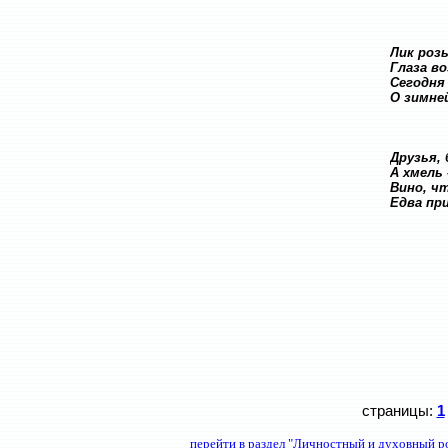
Лик роз
Глаза в
Сегодня
О зимне
Друзья, 
А хмель 
Вино, ч
Едва пр
страницы:
1
перейти в раздел "Личностный и духовный р