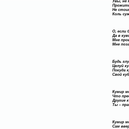
Увы, не
Прожить 
Не стои
Коль суж
О, если 
Да в кув
Мне пров
Мне поз
Будь глу
Целуй к
Покуда 
Свой ку
Кумир м
Что пре
Другие 
Ты – пр
Кумир мо
Сам ввер