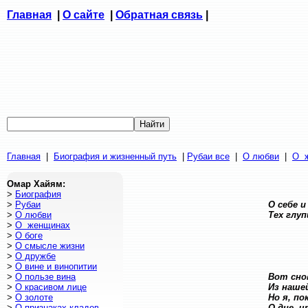
Главная
|
О сайте
|
Обратная связь
Главная
|
Биография и жизненный путь
|
Рубаи все
|
О любви
|
О
ж
Омар Хайям:
>
Биография
>
Рубаи
О себе и
>
О любви
Тех глу
>
О
женщинах
>
О боге
>
О
смысле жизни
>
О
дружбе
>
О
вине и винопитии
>
О пользе вина
Вот снов
>
О красивом лице
Из нашей
>
О золоте
Но я, п
>
О признаках кладов
О дне, ч