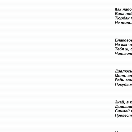
Как надо
Вина под
Тюрбан 
Не тольк
Благого
Но как 
Тебя ж, 
Читают 
Дивлюсь
Мять гл
Ведь эт
Покуда 
Знай, в
Дышавши
Снимай 
Прелест