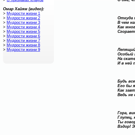
Омар Хайям (видео):
>
Мудрости жизни 1
>
Мудрости жизни 2
Откуда 
>
Мудрости жизни 3
В чем н
>
Мудрости жизни 4
Как мно
>
Мудрости жизни 5
Сгорает 
>
Мудрости жизни 6
>
Мудрости жизни 7
>
Мудрости жизни 8
>
Мудрости жизни 9
Лепящий
Особый 
На скат
И в ней
Будь все
Его бы я
Как зав
Ведь не
Гора, ви
Глупец,
Ты гово
Вздор! 