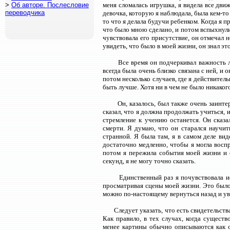
>
Об авторе. Послесловие
меня сломалась игрушка, я видела все дви
переводчика
девочка, которую я наблюдала, была кем-то 
то что я делала будучи ребенком. Когда я п
что было мною сделано, и потом вспыхнули к
чувствовала его присутствие, он отмечал н
увидеть, что было в моей жизни, он знал э
Все время он подчеркивал важность 
всегда была очень близко связана с ней, и
потом несколько случаев, где я действител
быть лучше. Хотя ни в чем не было никаког
Он, казалось, был также очень заинт
сказал, что я должна продолжать учиться, и
стремление к учению останется. Он сказа
смерти. Я думаю, что он старался научит
странной. Я была там, я в самом деле вид
достаточно медленно, чтобы я могла воспр
потом я пережила события моей жизни и 
секунд, я не могу точно сказать.
Единственный раз я почувствовала ис
просматривая сцены моей жизни. Это было 
можно по-настоящему вернуться назад и ув
Следует указать, что есть свидетельст
Как правило, в тех случах, когда сущест
менее картины обычно описываются как оч