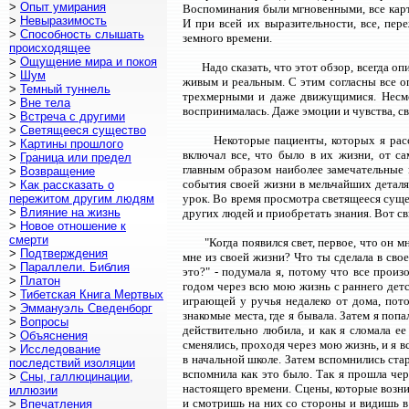
>
Опыт умирания
Воспоминания были мгновенными, все карт
>
Невыразимость
И при всей их выразительности, все, пер
>
Способность слышать
земного времени.
происходящее
>
Ощущение мира и покоя
Надо сказать, что этот обзор, всегда о
>
Шум
живым и реальным. С этим согласны все о
>
Темный туннель
трехмерными и даже движущимися. Несмот
>
Вне тела
воспринималась. Даже эмоции и чувства, св
>
Встреча с другими
>
Светящееся существо
Некоторые пациенты, которых я расс
>
Картины прошлого
включал все, что было в их жизни, от с
>
Граница или предел
главным образом наиболее замечательные 
>
Возвращение
события своей жизни в мельчайших детал
>
Как рассказать о
пережитом другим людям
урок. Во время просмотра светящееся суще
>
Влияние на жизнь
других людей и приобретать знания. Вот св
>
Новое отношение к
смерти
"Когда появился свет, первое, что он
>
Подтверждения
мне из своей жизни? Что ты сделала в свое
>
Параллели. Библия
это?" - подумала я, потому что все прои
>
Платон
годом через всю мою жизнь с раннего детс
>
Тибетская Книга Мертвых
играющей у ручья недалеко от дома, пото
>
Эммануэль Сведенборг
знакомые места, где я бывала. Затем я поп
>
Вопросы
действительно любила, и как я сломала е
>
Объяснения
сменялись, проходя через мою жизнь, и я вс
>
Исследование
в начальной школе. Затем вспомнились ста
последствий изоляции
вспомнила как это было. Так я прошла чер
>
Сны, галлюцинации,
настоящего времени. Сцены, которые возн
иллюзии
и смотришь на них со стороны и видишь в
>
Впечатления