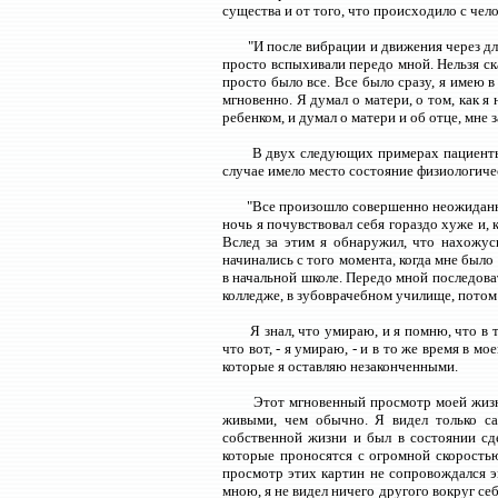
существа и от того, что происходило с чел
"И после вибрации и движения через дл
просто вспыхивали передо мной. Нельзя ска
просто было все. Все было сразу, я имею 
мгновенно. Я думал о матери, о том, как я
ребенком, и думал о матери и об отце, мне з
В двух следующих примерах пациенты
случае имело место состояние физиологичес
"Все произошло совершенно неожиданно.
ночь я почувствовал себя гораздо хуже и, 
Вслед за этим я обнаружил, что нахожус
начинались с того момента, когда мне было
в начальной школе. Передо мной последоват
колледже, в зубоврачебном училище, потом
Я знал, что умираю, и я помню, что в 
что вот, - я умираю, - и в то же время в м
которые я оставляю незаконченными.
Этот мгновенный просмотр моей жизни
живыми, чем обычно. Я видел только са
собственной жизни и был в состоянии сде
которые проносятся с огромной скоростью
просмотр этих картин не сопровождался эм
мною, я не видел ничего другого вокруг с