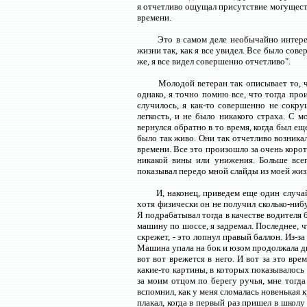
я отчетливо ощущал присутствие могуществ
времени.
Это в самом деле необычайно интере
жизни так, как я все увидел. Все было сов
же, я все видел совершенно отчетливо".
Молодой ветеран так описывает то, ч
однако, я точно помню все, что тогда про
случилось, я как-то совершенно не сокру
легкость, и не было никакого страха. С 
вернулся обратно в то время, когда был е
было так живо. Они так отчетливо возника
времени. Все это произошло за очень корот
никакой вины или унижения. Больше все
показывал передо мной слайды из моей жиз
И, наконец, приведем еще один случа
хотя физически он не получил сколько-нибу
Я подрабатывал тогда в качестве водителя б
машину по шоссе, я задремал. Последнее, 
скрежет, - это лопнул правый баллон. Из-з
Машина упала на бок и юзом продолжала дви
вот вот врежется в него. И вот за это вре
какие-то картины, в которых показывалось 
за моим отцом по берегу ручья, мне тогда
вспомнил, как у меня сломалась новенькая 
плакал, когда в первый раз пришел в школ