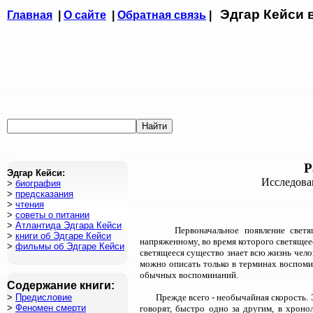
Эдгар Кейси 
Главная
|
О сайте
|
Обратная связь
|
Р
Эдгар Кейси:
Исследова
>
биография
>
предсказания
>
чтения
>
советы о питании
>
Атлантида Эдгара Кейси
Первоначальное появление свет
>
книги об Эдгаре Кейси
напряженному, во время которого светящее
>
фильмы об Эдгаре Кейси
светящееся существо знает всю жизнь чело
можно описать только в терминах воспомин
обычных воспоминаний.
Содержание книги:
>
Предисловие
Прежде всего - необычайная скорость.
>
Феномен смерти
говорят, быстро одно за другим, в хрон