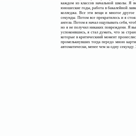
каждом из классов начальной школы. Я вс
юношеские годы, работа в бакалейной лавк
колледжа. Все эти вещи и многое другое
секунды. Потом все прекратилось и я стоял
ангела. Потом я начал ощупывать себя, что
но я не получил никаких повреждени. Я вы
успокоившись, я стал думать, что за стра
которые в критическиий момент пронеслись
промелькнувших тогда передо мною картин
автоматически, менее чем за одну секунду.