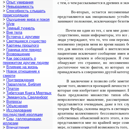
>
Опыт умирания
с тем, о чем рассказывается в древних и 
>
Невыразимость
>
Способность слышать
Во-вторых, остается несомненны
происходящее
представляются как эмоционально устой
>
Ощущение мира и покоя
занимают положение, исключающее безотве
>
Шум
>
Темный туннель
Почти ни один из тех, с кем мне дове
>
Вне тела
существенно, наши информаторы, это все л
>
Встреча с другими
люди утверждают, что то, что они пережи
>
Светящееся существо
неизменно уверяли меня во время наших бе
>
Картины прошлого
что для многих сообщений о внетелесном
>
Граница или предел
пациентами исключают сообщение имен и 
>
Возвращение
прежнему изумлен и обескуражен. Я счи
>
Как рассказать о
пережитом другим людям
обнаружит это странное, но несомненно
>
Влияние на жизнь
достаточное число фактов, из которых 
>
Новое отношение к
принадлежать к совершенно другой категор
смерти
>
Подтверждения
В заключение я позволю себе замети
>
Параллели. Библия
кроме того, являются проекцией личности 
>
Платон
которые они изобретают или принимают. 
>
Тибетская Книга Мертвых
было предложено множество типов объя
>
Эммануэль Сведенборг
неврологическое мышление, рассматриваю
>
Вопросы
представляется очевидным, даже в тех сл
>
Объяснения
теории Фрейда, склонны видеть в светящем
>
Исследование
архитипы коллективного бессознательного
последствий изоляции
собственных объяснений всего этого, я по
>
Сны, галлюцинации,
представляются мне по крайней мере сомн
иллюзии
мере, оставим открытой возможность того,
>
Впечатления