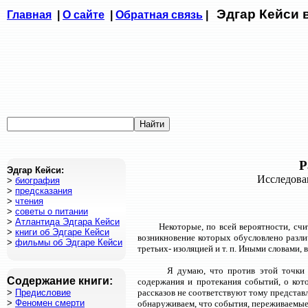
Эдгар Кейси 
Главная
|
О сайте
|
Обратная связь
|
Р
Эдгар Кейси:
Исследова
>
биография
>
предсказания
>
чтения
>
советы о питании
>
Атлантида Эдгара Кейси
Некоторые, по всей вероятности, сч
>
книги об Эдгаре Кейси
возникновение которых обусловлено разли
>
фильмы об Эдгаре Кейси
третьих- изоляцией и т. п. Иными словами,
Я думаю, что против этой точки 
Содержание книги:
содержания и протекания событий, о кот
>
Предисловие
рассказов не соответствуют тому представ
>
Феномен смерти
обнаруживаем, что события, переживаемые