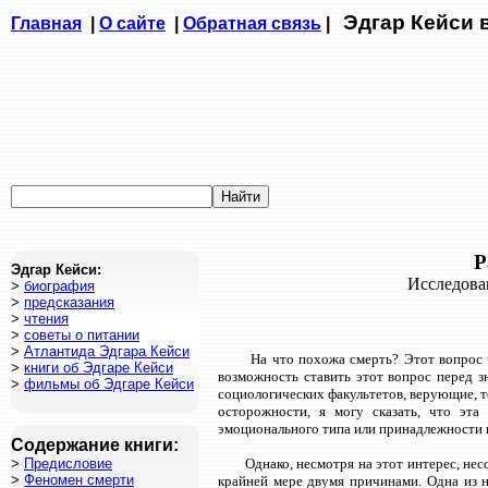
Эдгар Кейси 
Главная
|
О сайте
|
Обратная связь
|
Р
Эдгар Кейси:
Исследова
>
биография
>
предсказания
>
чтения
>
советы о питании
>
Атлантида Эдгара Кейси
На что похожа смерть? Этот вопрос ч
>
книги об Эдгаре Кейси
возможность ставить этот вопрос перед 
>
фильмы об Эдгаре Кейси
социологических факультетов, верующие, т
осторожности, я могу сказать, что эт
эмоционального типа или принадлежности 
Содержание книги:
>
Предисловие
Однако, несмотря на этот интерес, нес
>
Феномен смерти
крайней мере двумя причинами. Одна из н