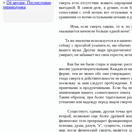
>
Об авторе. Послесловие
смерть есть отсутствие всякого ощущения,
переводчика
выгодной. В самом деле, я думаю, если б
сопоставив с этой ночью все остальные н
сравнении со всеми остальными ночами и д
Итак, если смерть такова, то я, п
оказывается ничем не больше одной ночи". (
Та же аналогия используется и в нашем
собаку с просьбой усыпить ее, вы обычно 
вашего мужа. Другие люди предпочитают 
умирает, он забывает все свои горести, ис
Как бы ни были стары и широко распро
вполне удовлетворительными. Каждая из них
форме, тем не менее обе они утверждают, 
тогда смерть в действительности не имеет
поскольку за ним следует пробуждение. 
приятными и продуктивными. Если бы не
аннигиляция нашего сознательного опыта 
Таким образом, при более тщательном рас
утешение или надежду перед лицом смерти
Существует, однако, другая точка зре
второй, возможно еще более древней кон
физическое тело прекращает функциониров
психика, душа, разум, "я", сущность, созн
мир после физической смерти, является 