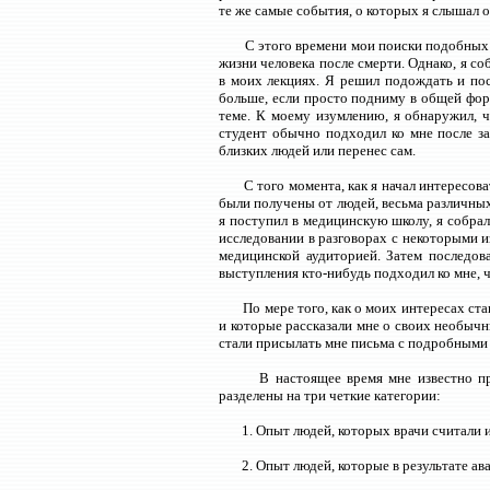
те же самые события, о которых я слышал о
С этого времени мои поиски подобных 
жизни человека после смерти. Однако, я с
в моих лекциях. Я решил подождать и пос
больше, если просто подниму в общей фор
теме. К моему изумлению, я обнаружил, ч
студент обычно подходил ко мне после за
близких людей или перенес сам.
С того момента, как я начал интересов
были получены от людей, весьма различных
я поступил в медицинскую школу, я собра
исследовании в разговорах с некоторыми и
медицинской аудиторией. Затем последов
выступления кто-нибудь подходил ко мне, ч
По мере того, как о моих интересах ст
и которые рассказали мне о своих необычн
стали присылать мне письма с подробными 
В настоящее время мне известно пр
разделены на три четкие категории:
1. Опыт людей, которых врачи считали
2. Опыт людей, которые в результате а