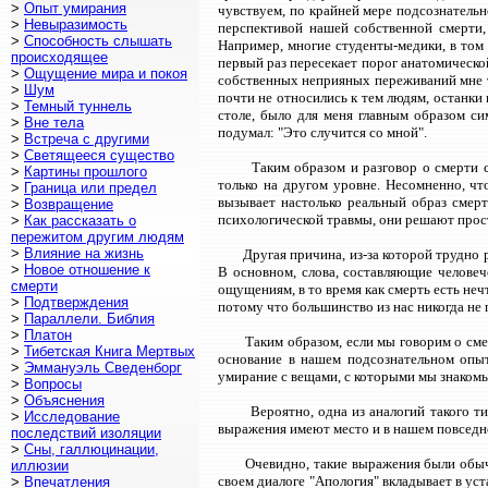
>
Опыт умирания
чувствуем, по крайней мере подсознательн
>
Невыразимость
перспективой нашей собственной смерти,
>
Способность слышать
Например, многие студенты-медики, в том 
происходящее
первый раз пересекает порог анатомическ
>
Ощущение мира и покоя
собственных неприяных переживаний мне т
>
Шум
почти не относились к тем людям, останки к
>
Темный туннель
столе, было для меня главным образом си
>
Вне тела
подумал: "Это случится со мной".
>
Встреча с другими
>
Светящееся существо
Таким образом и разговор о смерти 
>
Картины прошлого
только на другом уровне. Несомненно, чт
>
Граница или предел
вызывает настолько реальный образ смер
>
Возвращение
психологической травмы, они решают прост
>
Как рассказать о
пережитом другим людям
>
Влияние на жизнь
Другая причина, из-за которой трудно 
>
Новое отношение к
В основном, слова, составляющие человеч
смерти
ощущениям, в то время как смерть есть неч
>
Подтверждения
потому что большинство из нас никогда не 
>
Параллели. Библия
>
Платон
Таким образом, если мы говорим о сме
>
Тибетская Книга Мертвых
основание в нашем подсознательном опы
>
Эммануэль Сведенборг
умирание с вещами, с которыми мы знаком
>
Вопросы
>
Объяснения
Вероятно, одна из аналогий такого т
>
Исследование
выражения имеют место и в нашем повседне
последствий изоляции
>
Сны, галлюцинации,
Очевидно, такие выражения были обыч
иллюзии
своем диалоге "Апология" вкладывает в ус
>
Впечатления