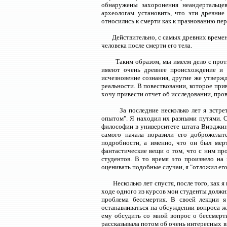
обнаружены захоронения неандертальце
археологам установить, что эти древние
относились к смерти как к празнованию пер
Действительно, с самых древних времен
человека после смерти его тела.
Таким образом, мы имеем дело с про
имеют очень древнее происхождение и 
исчезновение сознания, другие же утвержд
реальности. В повествовании, которое прив
хочу привести отчет об исследовании, про
За последние несколько лет я встр
опытом". Я находил их разными путями. С
философии в университете штата Вирджин
самого начала поразили его доброжелат
подробности, а именно, что он был мерт
фантастические вещи о том, что с ним пр
студентов. В то время это произвело на
оценивать подобные случаи, я "отложил его 
Несколько лет спустя, после того, как
ходе одного из курсов мои студенты должн
проблема бессмертия. В своей лекции я
останавливаться на обсуждении вопроса жи
ему обсудить со мной вопрос о бессмерти
рассказывала потом об очень интересных в