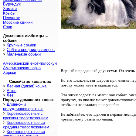
Бурундук
Хомяки
Крысы
Песчанки
Морские свинки
Сони
Домашние любимцы –
собаки
>
Крупные собаки
>
Собаки средних размеров
>
Маленькие собаки
Американский енот-полоскун
Американская норка
Верный и преданный друг семьи. Он очень 
Хорьки
Но его шелковистая шерсть при линьке пе
Семейство кошачьих
погоду может начать задыхаться.
>
Лесная (дикая) кошка
>
Рысь
Эта жизнерадостная маленькая собака оче
>
Лев
Породы домашних кошек
прогулку, но вполне может довольствоватьс
>
Длинно– и
чтобы он не свалился и не ушибся.
полудлинношерстные
>
Короткошерстные с
Не забывайте, что щенков в первые месяцы
крепким телосложением
чрезмерному развитию мышц.
>
Короткошерстные со
средним телосложением
>
Короткошерстные со