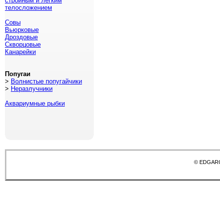
стройным и легким
телосложением
Совы
Вьюрковые
Дроздовые
Скворцовые
Канарейки
Попугаи
>
Волнистые попугайчики
>
Неразлучники
Аквариумные рыбки
© EDGAR