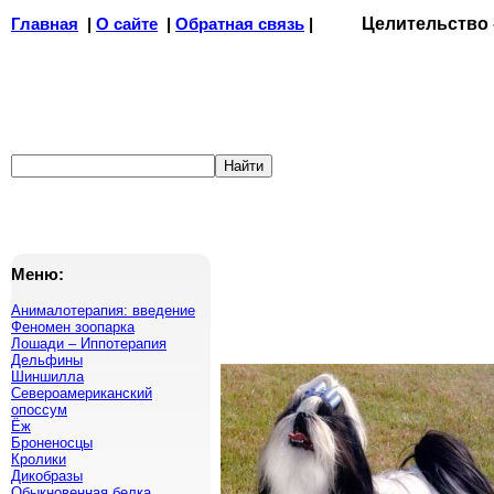
Главная
|
О сайте
|
Обратная связь
|
Целительство
Меню:
Анималотерапия: введение
Феномен зоопарка
Лошади – Иппотерапия
Дельфины
Шиншилла
Североамериканский
опоссум
Ёж
Броненосцы
Кролики
Дикобразы
Обыкновенная белка