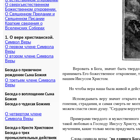
О сверхъестественном
Божественном откровении.
О Священном Предании и
Священном Писании
Краткие сведения о
Вселенских Соборах
1. О вере христианской.
Символ Веры
О первом члене Символа
Веры
О втором члене Символа
Веры
Веровать в Бога, значит быть твердо
Беседа о превечном
принимать Его божественное откровение, 
рождении Сына Божия
нашим Иисусом Христом.
О третьем члене Символа
Веры
Но чтобы вера наша была живой и дей
Беседа о воплощении Сына
Исповедывать веру значит открыто 
Божия
гонения, страдания, и самая смерть не мог
Беседа о чудесах Божиих
можем спасти свою душу. "Сердцем веруетс
О четвертом члене
Символа Веры
Примерами твердого и мужественного 
такой любовью к Господу Иисусу Христу, ч
Беседа о Кресте Христовом
мучениям, какие только могла придумать зл
Беседа о трех
промыслительных действиях
Слова символа веры: "
во единого Бог