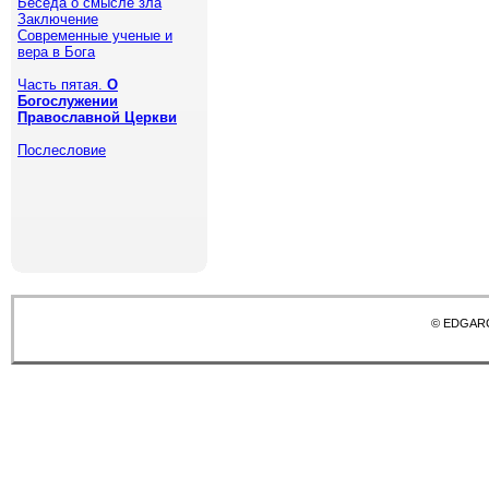
Беседа о смысле зла
Заключение
Современные ученые и
вера в Бога
Часть пятая.
О
Богослужении
Православной Церкви
Послесловие
© EDGAR