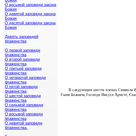
Божия
О восьмой заповеди закона
Божия
О девятой заповеди закона
Божия
О десятой заповеди закона
Божия
Девять заповедей
блаженства
О первой заповеди
блаженства
О второй заповеди
блаженства
О третьей заповеди
блаженства
О четвертой заповеди
блаженства
О пятой заповеди
В следующих шести членах Символа Вер
блаженства
Сыне Божием, Господе Иисусе Христе, Спа
О шестой заповеди
блаженства
О седьмой заповеди
блаженства
О восьмой заповеди
блаженства
О девятой заповеди
блаженства.