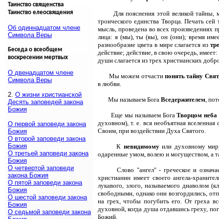
Таинство священства
Таинство елеосвящения
Для пояснения этой великой тайны, 
троического единства Творца. Печать сей
Об одиннадцатом члене
мысль, проведена во всех произведениях п
Символа Веры
лица: я (мы), ты (вы), он (они); время им
разнообразие цвета в мире слагается из
тр
Беседа о всеобщем
действие; действие, в свою очередь, имеет:
воскресении мертвых
души слагается из трех христианских добро
О двенадцатом члене
Мы можем отчасти
понять тайну Свя
Символа Веры
в любви.
2.
О жизни христианской
Мы называем Бога
Вседержителем
, по
Десять заповедей закона
Божия
Еще мы называем Бога
Творцом неба 
духовном), т. е. вся необъятная вселенна
О первой заповеди закона
Своим, при воздействии Духа Святого.
Божия
О второй заповеди закона
Божия
К
невидимому
или духовному мир
О третьей заповеди закона
одаренные умом, волею и могуществом, а 
Божия
О четвертой заповеди
Слово "ангел" - греческое и озна
закона Божия
христианин имеет своего ангела-храните
О пятой заповеди закона
лукавого, злого, называемого диаволом (
Божия
свободными, однако они возгордились, отп
О шестой заповеди закона
на грех, чтобы погубить его. От греха 
Божия
духовной, когда душа отдавшись греху, по
О седьмой заповеди закона
Божий.