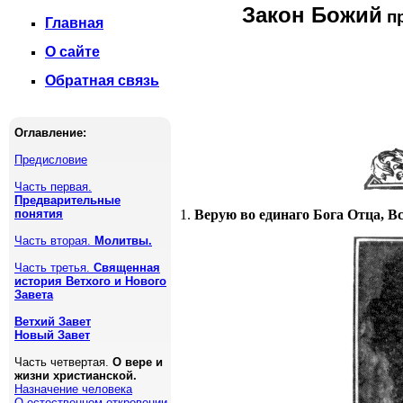
Закон Божий
пр
Главная
О сайте
Обратная связь
Оглавление:
Предисловие
Часть первая.
Предварительные
понятия
1.
Верую во единаго Бога Отца, В
Часть вторая.
Молитвы.
Часть третья.
Священная
история Ветхого и Нового
Завета
Ветхий Завет
Новый Завет
Часть четвертая.
О вере и
жизни христианской.
Назначение человека
О естественном откровении