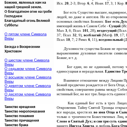
Божиих, явленных нам на
Исх.
20
, 2-3; Втор.
6
, 4; Иоан.
17
, 3; 1 Кор.
нашей грешной земле.
О благодатном огне на гробе
Бог есть Существо высшее, надмирное,
Господнем
людей, но даже и ангелов. Но из открове
Благодатный огонь Великой
основных свойствах Божиих:
Бог есть Дух
Субботы
имеющий жизнь в Самом Себе -
Сущий
(Ис
Мал.
3
, 6; Псал.
101
, 28),
вездесущий
(Псал
О пятом члене Символа
37; Псал.
32
, 9),
всеблагий
(Матф.
19
, 17;
Веры
Псал.
10
, 7; 2 Римл.
6
, 11),
вседовольный
(Д
Беседа о Воскресении
Духовности существа Божия не против
Христовом
выражениями духовные писатели символич
Божие, и т. д.
О шестом члене Символа
Веры
Бог един, но не одинокий, потому 
О седьмом члене Символа
единосущная и нераздельная.
Единство Тр
Веры
О восьмом члене Символа
Взаимное отношение между Лицами Пре
Веры
Божий предвечно рождается от Бога Отца; 
О девятом члене Символа
свойствам, совершенно равны между Собою. 
Веры
истинный Бог, но все три Лица есть единое 
О десятом члене Символа
Веры
Как единый Бог есть в трех Лицах
Таинство крещения
Откровения. Тайну Святой Троицы открыл 
Таинство миропомазания
все народы, крестя их
во имя Отца и Сын
Таинство покаяния
только о троичности Божественных Лиц, 
Таинство причащения
Слово и Святый Дух; и сии три суть един
Таинство брака
нашего
Иисуса Христа
, и любовь
Бога От