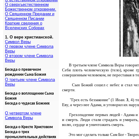
О сверхъестественном
Божественном откровении.
О Священном Предании и
Священном Писании
Краткие сведения о
Вселенских Соборах
1. О вере христианской.
Символ Веры
О первом члене Символа
Веры
О втором члене Символа
Веры
В третьем члене Символа Веры говори
Беседа о превечном
Себя плоть человеческую (тело), кроме г
рождении Сына Божия
совершенным человеком, не переставая в то
О третьем члене Символа
Веры
Сын Божий сошел с небес и стал чел
смерти.
Беседа о воплощении Сына
Божия
"Грех есть беззаконие" (1 Иоан.
3
, 4) 
Беседа о чудесах Божиих
Еву, а через нее Адама, и уговорил их нар
О четвертом члене
Грехопадение первых людей - Адама и 
Символа Веры
и смерть. Люди стали страдать и умирать,
волю, сердце и уничтожить смерть.
Беседа о Кресте Христовом
Беседа о трех
Это мог сделать только Сам Бог - Творец
промыслительных действиях