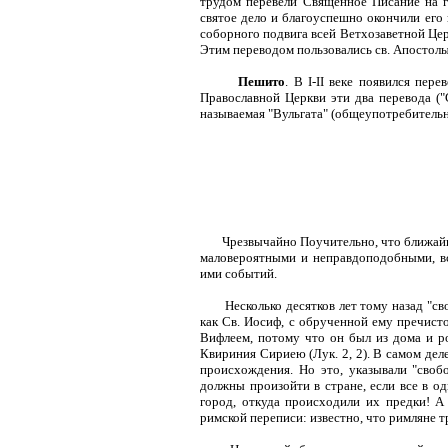
трудом перевели Священное Писание на г
святое дело и благоуспешно окончили его
соборного подвига всей Ветхозаветной Цер
Этим переводом пользовались св. Апостолы
Пешито
. В I-II веке появился пер
Православной Церкви эти два перевода ("
называемая "Вульгата" (общеупотребительн
Чрезвычайно Поучительно, что ближайш
маловероятными и неправдоподобными, вс
ими событий.
Несколько десятков лет тому назад "с
как Св. Иосиф, с обрученной ему пречист
Вифлеем, потому что он был из дома и ро
Квириния Сириею (Лук. 2, 2). В самом деле
происхождения. Но это, указывали "своб
должны произойти в стране, если все в од
город, откуда происходили их предки! 
римской переписи: известно, что римляне т