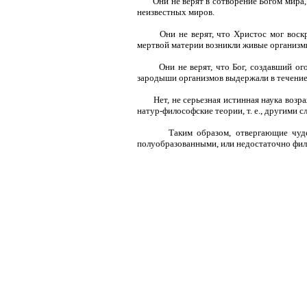
Они не верят в сотворение Богом мира
неизвестных миров.
Они не верят, что Христос мог воскр
мертвой материи возникли живые организм
Они не верят, что Бог, создавший ог
зародыши организмов выдержали в течение 
Нет, не серьезная истинная наука возр
натур-философские теории, т. е., другими с
Таким образом, отвергающие чуд
полуобразованными, или недостаточно фил