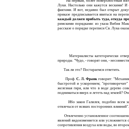
На первый, более поверхностный взгл
Луки. Настолько они кажутся вескими! И 
фактами. И вот, недавно был открыт доку
приказе предписывается явиться на переп
каждый должен прибыть туда, откуда про
римскими порядками: из указа Вибия Мак
рассказе о порядке переписи Св. Лука оказ
Материалисты категорически отве
природы. "Чудо, - говорят они, - несовмес
Так ли это? Постараемся ответить.
Проф.
С. Л. Франк
говорит: "Механика
быстротой и ускорением; "противоречит" 
железная гиря, или что в воде дерево сов
подниматься вверх и лететь над землей? Оч
Ибо закон Галилея, подобно всем з
отвлечься от всяких посторонних влияний".
Отвлеченно установленное соотношение
явлений видоизменяется или усложняется о
сопротивления воздуха или воды, во втором