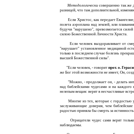
Методологически
совершенно так же д
разницей, что там дополнительной, изменя
Если Христос, как передает Евангелие,
полета аэроплана над землей, или плавания 
будучи "нарушено", превозмогается силой
силою Божественной Личности Христа.
Если человек выздоравливает от сме
"нарушает" установленное медициной есте
только в последнем случае болезнь прекращ
высшей Божественной силы".
"Если человек, - говорит
прот. о. Гера
же Бог этой возможности не имеет, Он, со
"Можно, - продолжает он, - делать и
над библейскими чудесами и на каждого в
нелепым вещам: верят в несчастливые встре
Многие из тех, которые с гордостью у
заслуживающие доверия, чем библейские
радостью приняла бы смерть за истинность
Отрицатели чудес сами верят только
наблюдаемы.