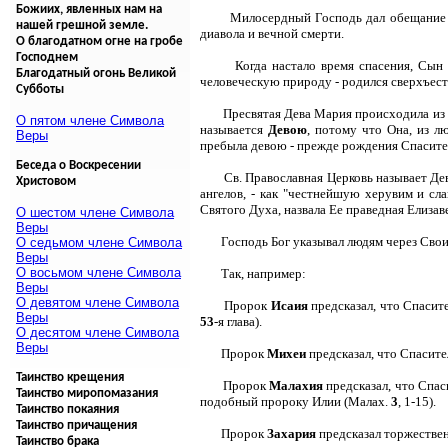
Божиих, явленных нам на
Милосердный Господь дал обещание (
нашей грешной земле.
диавола и вечной смерти.
О благодатном огне на гробе
Господнем
Когда настало время спасения, Сы
Благодатный огонь Великой
человеческую природу - родился сверхъес
Субботы
Пресвятая Дева Мария происходила из
О пятом члене Символа
называется
Девою
, потому что Она, из л
Веры
пребыла девою - прежде рождения Спасител
Беседа о Воскресении
Св. Православная Церковь называет 
Христовом
ангелов, - как "честнейшую херувим и сл
Святого Духа, назвала Ее праведная Елизав
О шестом члене Символа
Веры
Господь Бог указывал людям через Сво
О седьмом члене Символа
Веры
О восьмом члене Символа
Так, например:
Веры
О девятом члене Символа
Пророк
Исаия
предсказал, что Спасит
Веры
53
-я глава).
О десятом члене Символа
Веры
Пророк
Михеи
предсказал, что Спасит
Таинство крещения
Пророк
Малахия
предсказал, что Спас
Таинство миропомазания
подобный пророку Илии (Малах.
3
, 1-15).
Таинство покаяния
Таинство причащения
Пророк
Захария
предсказал торжествен
Таинство брака