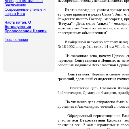
массоретами, чтобы уменьшить ясность пр
Беседа о смысле зла
Заключение
Современные ученые и
Из этих последних укажем прежде всег
вера в Бога
во чреве приимет и родит Сына
". Зная, 
Рождестве нашего Господа, массореты, пр
Часть пятая.
О
"
Ветула
" - Дева, слово "
альма
" - молодая
Богослужении
толкователям: "какое же знамение, о котор
Православной Церкви
повседневным обыкновением".
Послесловие
В найденной несколько лет тому назад
№ 18 1952 г., стр. 5), в стихе 14-ом VII-ой г
Из сказанного ясно, почему Церковь 
переводы
Септуагинты
и
Пешито
, из ко
соборным подвигом Ветхозаветной Церкви
Септуагинта
. Первым и самым точн
греческий, сделанный
семидесятью
(точне
Египетский царь Птоломей Филаде
библиотекарю, Димитрию Фаларею, приобрес
По указанию царя отправлено было в
доставить в Александрию точный список св
Обрадованный первосвященник Елеаз
участие
вся Ветхозаветная Церковь
, ве
призваны все 12 колен израилевых и пове