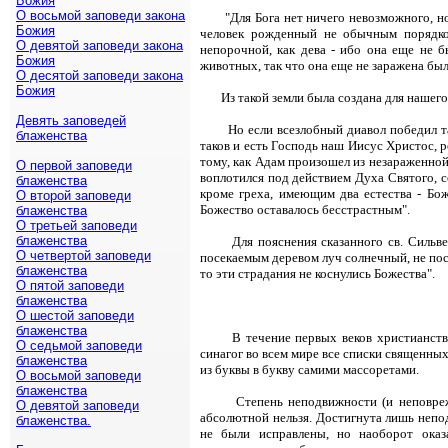
Божия
О восьмой заповеди закона
"Для Бога нет ничего невозможного, н
Божия
человек рожденный не обычным порядком
О девятой заповеди закона
непорочной, как дева - ибо она еще не б
Божия
животных, так что она еще не заражена бы
О десятой заповеди закона
Божия
Из такой земли была создана для наше
Девять заповедей
Но если всезлобный диавол победил т
блаженства
таков и есть Господь наш Иисус Христос, 
тому, как Адам произошел из незараженной
О первой заповеди
воплотился под действием Духа Святого, 
блаженства
кроме греха, имеющим два естества - Бож
О второй заповеди
Божество оставалось бесстрастным".
блаженства
О третьей заповеди
блаженства
Для пояснения сказанного св. Сильве
О четвертой заповеди
посекаемым деревом луч солнечный, не посе
блаженства
то эти страдания не коснулись Божества".
О пятой заповеди
блаженства
О шестой заповеди
блаженства
В течение первых веков христианст
О седьмой заповеди
синагог во всем мире все списки священны
блаженства
из буквы в букву самими массоретами.
О восьмой заповеди
блаженства
Степень неподвижности (и неповреж
О девятой заповеди
абсолютной нельзя. Достигнута лишь непо
блаженства.
не были исправлены, но наоборот оказ