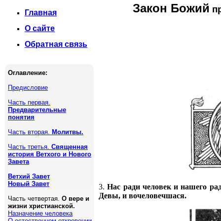
Закон Божий
пр
Главная
О сайте
Обратная связь
Оглавление:
Предисловие
Часть первая.
Предварительные
понятия
Часть вторая.
Молитвы.
Часть третья.
Священная
история Ветхого и Нового
Завета
Ветхий Завет
Новый Завет
3.
Нас ради человек и нашего рад
Девы, и вочеловечшася.
Часть четвертая.
О вере и
жизни христианской.
Назначение человека
О естественном откровении