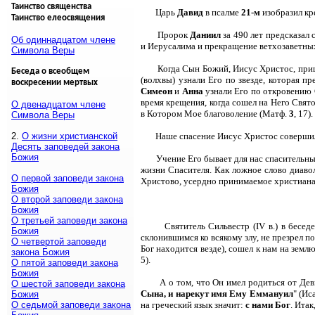
Таинство священства
Царь
Давид
в псалме
21-м
изобразил кр
Таинство елеосвящения
Пророк
Даниил
за 490 лет предсказал
Об одиннадцатом члене
и Иерусалима и прекращение ветхозаветны
Символа Веры
Когда Сын Божий, Иисус Христос, приш
Беседа о всеобщем
(волхвы) узнали Его по звезде, которая п
воскресении мертвых
Симеон
и
Анна
узнали Его по откровению 
время крещения, когда сошел на Него Свято
О двенадцатом члене
в Котором Мое благоволение (Матф.
3
, 17).
Символа Веры
2.
О жизни христианской
Наше спасение Иисус Христос соверш
Десять заповедей закона
Божия
Учение Его бывает для нас спасительн
жизни Спасителя. Как ложное слово диавол
О первой заповеди закона
Христово, усердно принимаемое христианам
Божия
О второй заповеди закона
Божия
О третьей заповеди закона
Святитель Сильвестр (IV в.) в бесед
Божия
склонившимся ко всякому злу, не презрел п
О четвертой заповеди
Бог находится везде), сошел к нам на земл
закона Божия
5).
О пятой заповеди закона
Божия
А о том, что Он имел родиться от Дев
О шестой заповеди закона
Сына, и нарекут имя Ему Еммануил
" (Ис
Божия
О седьмой заповеди закона
на греческий язык значит:
с нами Бог
. Итак