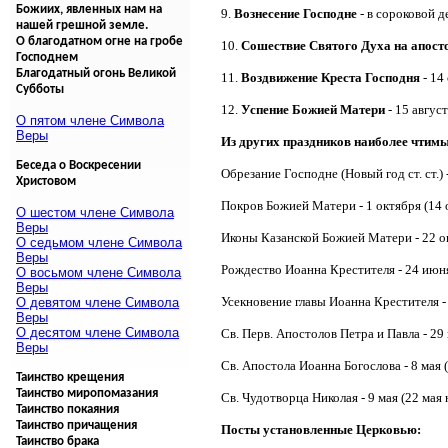
Божиих, явленных нам на
9.
Вознесение Господне
- в сороковой д
нашей грешной земле.
О благодатном огне на гробе
10.
Сошествие Святого Духа на апосто
Господнем
Благодатный огонь Великой
11.
Воздвижение Креста Господня
- 14 
Субботы
12.
Успение Божией Матери
- 15 августа
О пятом члене Символа
Веры
Из других праздников наиболее чтимы
Беседа о Воскресении
Обрезание Господне (Новый год ст. ст.) - 
Христовом
Покров Божией Матери - 1 октября (14 окт
О шестом члене Символа
Веры
Иконы Казанской Божией Матери - 22 окт
О седьмом члене Символа
Веры
Рождество Иоанна Крестителя - 24 июня
О восьмом члене Символа
Веры
Усекновение главы Иоанна Крестителя - 29
О девятом члене Символа
Веры
О десятом члене Символа
Св. Перв. Апостолов Петра и Павла - 29 и
Веры
Св. Апостола Иоанна Богослова - 8 мая (21
Таинство крещения
Таинство миропомазания
Св. Чудотворца Николая - 9 мая (22 мая н. с
Таинство покаяния
Таинство причащения
Посты установленные Церковью:
Таинство брака