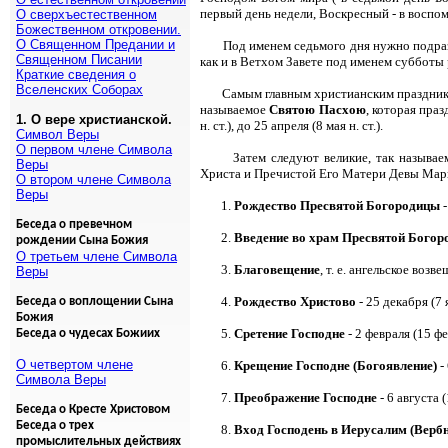
первый день недели, Воскресный - в воспо
О сверхъестественном
Божественном откровении.
О Священном Предании и
Под именем седьмого дня нужно подраз
Священном Писании
как и в Ветхом Завете под именем субботы 
Краткие сведения о
Вселенских Соборах
Самым главным христианским празднико
называемое
Святою Пасхою
, которая пра
1. О вере христианской.
н. ст.), до 25 апреля (8 мая н. ст.).
Символ Веры
О первом члене Символа
Затем следуют великие, так называ
Веры
Христа и Пречистой Его Матери Девы Мар
О втором члене Символа
Веры
1.
Рождество Пресвятой Богородицы
-
Беседа о превечном
2.
Введение во храм Пресвятой Бого
рождении Сына Божия
О третьем члене Символа
3.
Благовещение
, т. е. ангельское воз
Веры
4.
Рождество Христово
- 25 декабря (7 я
Беседа о воплощении Сына
Божия
5.
Сретение Господне
- 2 февраля (15 фев
Беседа о чудесах Божиих
О четвертом члене
6.
Крещение Господне (Богоявление)
- 
Символа Веры
7.
Преображение Господне
- 6 августа (1
Беседа о Кресте Христовом
Беседа о трех
8.
Вход Господень в Иерусалим (Вербн
промыслительных действиях