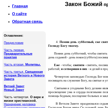
Закон Божий
пр
Главная
О сайте
Обратная связь
Оглавление:
4.
Помни день субботный, еже святи
Предисловие
Господу Богу твоему.
Часть первая.
Помни день субботний, чтобы святить ег
Предварительные
понятия
день седьмой - день покоя (суббота) посвя
Часть вторая.
Молитвы.
Еже
- чтобы;
святити
- святить, посвя
работай;
и сотвориши в них
- и делай в пр
Часть третья.
Священная
история Ветхого и Нового
Четвертою заповедью Господь Бог пове
Завета
посвящать на служение Богу, на святые и у
Ветхий Завет
Святыми и угодными Богу делами являю
Новый Завет
просвещение ума и сердца полезными позн
помощь бедным, посещение больных и закл
Часть четвертая.
О вере и
жизни христианской.
В Ветхом Завете праздновался седьмо
Назначение человека
Господом Богом мира ("в седьмой день Бог
О естественном откровении