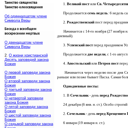
Таинство священства
1.
Великий пост
или
Св. Четыредесятн
Таинство елеосвящения
Продолжается
семь недель
: 6 недель 
Об одиннадцатом члене
Символа Веры
2.
Рождественский
пост перед праздни
Беседа о всеобщем
Начинается с 14-го ноября (27 ноября н
воскресении мертвых
дневный).
О двенадцатом члене
3.
Успенский пост
перед праздником Ус
Символа Веры
Продолжается
две недели
, с 1-го августа
2.
О жизни христианской
Десять заповедей закона
4.
Апостольский
или
Петров пост
перед
Божия
О первой заповеди закона
Начинается через неделю после дня Св
Божия
раньше или позже бывает Пасха. Самая боль
О второй заповеди закона
Божия
Однодневные посты:
О третьей заповеди закона
Божия
1. В
Сочельник
- день
перед Рождеств
О четвертой заповеди
закона Божия
24 декабря (6 янв. н. ст.). Особо строг
О пятой заповеди закона
Божия
2.
Сочельник
- день
перед Крещением 
О шестой заповеди закона
Божия
6 января (19 января н. ст.).
О седьмой заповеди закона