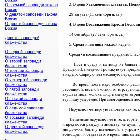
Божия
3. В день
Усекновения главы св. Иоан
О восьмой заповеди закона
Божия
О девятой заповеди закона
29 августа (11 сентября н. ст.).
Божия
О десятой заповеди закона
4. В день
Воздвижения Креста Господ
Божия
14 сентября (27 сентября н. ст.).
Девять заповедей
блаженства
5.
Среда
и
пятница
каждой недели.
О первой заповеди
Среда - в воспоминание предания Спаси
блаженства
О второй заповеди
Пост в среду и пятницу не бывает 
блаженства
Крещения), в неделю Троицкую (от праздни
О третьей заповеди
в неделю Сырную или масляную перед самым
блаженства
О четвертой заповеди
Во время поста надо особенно решит
блаженства
О пятой заповеди
рассеянной, веселой жизни, от игр, зрелищ
блаженства
вкушать мяса, молока, яиц, а следует огра
О шестой заповеди
эту пищу умеренно. При многодневном пост
блаженства
О седьмой заповеди
Нарушают четвертую заповедь как те, кт
блаженства
О восьмой заповеди
Не меньше нарушают ее и те, которые, 
блаженства
и предаются разгулу и пьянству, не думая
О девятой заповеди
мы должны быть у всенощной, а утром - з
блаженства.
всенощная, и отдавать это время танцам или