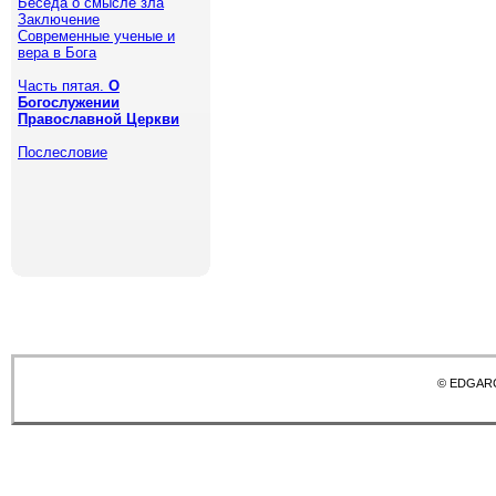
Беседа о смысле зла
Заключение
Современные ученые и
вера в Бога
Часть пятая.
О
Богослужении
Православной Церкви
Послесловие
© EDGAR