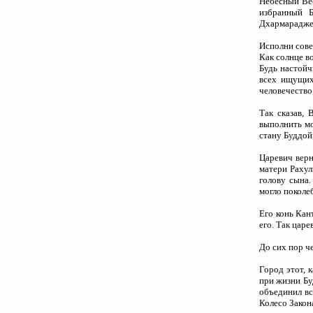
Небесный Вес
избранный Б
Дхармараджем
Исполни сове
Как солнце в
Будь настойч
всех ищущих
человечество
Так сказав,
выполнить мо
стану Буддой
Царевич верн
матери Рахул
голову сына.
могло поколе
Его конь Кан
его. Так царе
До сих пор ч
Город этот, 
при жизни Бу
объединил вс
Колесо Закон