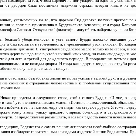
каз наблюдать за тем, чтобы царевич не мог увидеть ни одно из указанных 
ли от дворцов была поставлена надежная стража, которая никого не до
анных, указывающих на то, что царевич Сид-дхартха получил прекрасное о
ении и, согласно примечанию в Буддхачарите Асвагоши, сам город Капилава
илософии Санкхья. Отзвуки этой философии могут быть найдены в учении Благ
я большей убедительности в уста самого Будды вложено описание ро
е, я был воспитан в утонченности, в чрезвычайной утонченности. Во владен
и сделаны для меня. Я употреблял сандаловое масло только из Бенареса, и вс
онтик держали надо мною, чтобы ни зной или холод, ни пыль или дождь не ко
угой для лета и третий для дождливого периода. В продолжение четырех д
нцовщицами и не покидал дворца. И тогда как в других владениях отруби риса
работники получали рис и мясо в пищу».
шь и счастливая беззаботная жизнь не могли усыпить великий дух, и в древн
ение сознания к страданиям человечества и к проблемам существования пр
 писаниями.
-Никае приведены и следующие слова, якобы самого Будды: «И мне, о ни
 в такой утонченности, явилась мысль: «Истинно, невежественный, обыкнове
ти избежать ее, печалится, когда он видит, как стареют другие. Я тоже подвер
ержен всему этому, увижу дряхлого старика, болеющего и страдающего, т
 смерти.) Я продолжал так размышлять, и вся моя радость юности исчезла навсе
 традициям, Бодхисатва с самых ранних лет проявлял необычайное сострад
азания изобилуют трогательными эпизодами из детской жизни Бодхисатвы. При