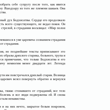
збрать себе супругу после того, как явится
вну Яшодхару из того же племени шакьев. Она
ства.
енный дух Бодхисатвы. Сердце его продолжало
ость всего существующего, не ведал покоя. Он
 стрелой, в страдании восклицал: «Мир полон
тлевшихся в уме царевича сознанием страдания
 от страдания.
ния, но позднейшие тексты приписывают это
их образы дряхлого старика, больного, трупа и
тся примечание, что только Бодхисатва и его
вичу немногим менее двадцати лет. Легенда
пути им повстречался дряхлый старик. Возница
 царевич велел повернуть обратно и вернулся
ка, тяжко стонавшего от страданий, все тело
 болезнь и все люди подвержены ей. И снова
 стали ненавистны.
и и на них нечто, закрытое белым покровом,