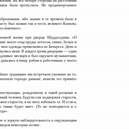
явлений. Во все четыре стороны на расстоянии
лжна была пропускать. Но предначертанное
бразование, ибо знание в те времена было в
сту был назван так в честь великого Капилы,
ословенного.
скошной жизни при дворце Шуддходаны. «О
иях моего отца пруды лотосов, синих, белых и
е мои одежды привозились из Бенареса. День и
снулись меня. Я владел тремя дворцами — один
ождливых месяцев я был окружен музыкантами,
 давались в пищу рабам и работникам, у моего
ейших традициях мы встречаем указание на то,
оизошло гораздо раньше, нежели это принято
щенствующие, рожденному в такой роскоши и
нный человек, будучи сам подвержен старости,
жен старости, и не могу избежать ее. И если я,
о тяжко будет мне». (То же повторяется и о
гда».
ание и зоркую наблюдательность к окружающим
ведем некоторые из них.