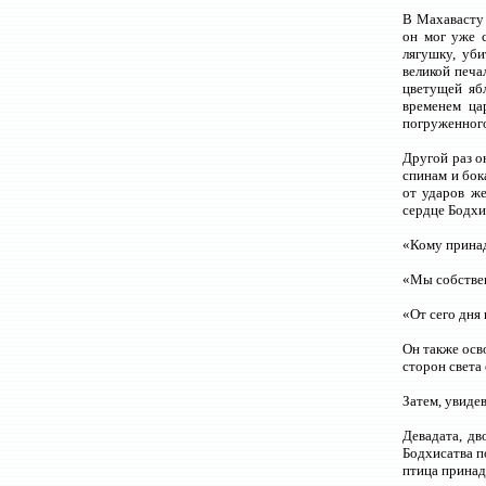
В Махавасту 
он мог уже 
лягушку, уб
великой печа
цветущей яб
временем ца
погруженного
Другой раз о
спинам и бо
от ударов ж
сердце Бодхи
«Кому принад
«Мы собствен
«От сего дня 
Он также осв
сторон света 
Затем, увиде
Девадата, дв
Бодхисатва по
птица принадл