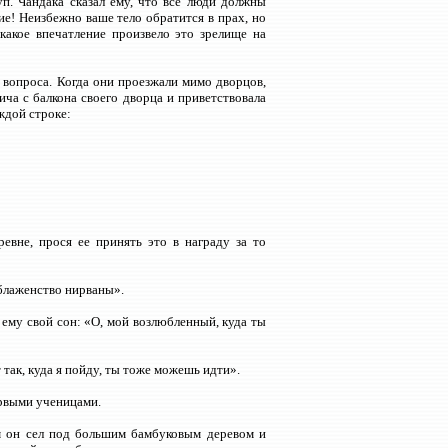
. Чандака сказал ему, что все люди должны
ие! Неизбежно ваше тело обратится в прах, но
какое впечатление произвело это зрелище на
 вопроса. Когда они проезжали мимо дворцов,
ича с балкона своего дворца и приветствовала
ждой строке:
евне, прося ее принять это в награду за то
 блаженство нирваны».
 ему свой сон: «О, мой возлюбленный, куда ты
т так, куда я пойду, ты тоже можешь идти».
ервыми ученицами.
Там он сел под большим бамбуковым деревом и