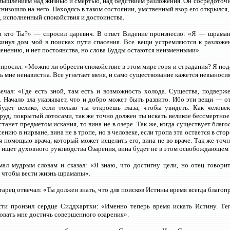
мышлениям над жизнью и смертью, над бедствием разложения. Он сосредоточи
снизошло на него. Находясь в таком состоянии, умственный взор его открылся
, исполненный спокойствия и достоинства.
и кто Ты?» — спросил царевич. В ответ Видение произнесло: «Я — шраман
кинул дом мой в поисках пути спасения. Все вещи устремляются к разложе
енению, и нет постоянства, но слова Будды остаются неизменными».
просил: «Можно ли обрести спокойствие в этом мире горя и страдания? Я под
ь мне ненавистна. Все угнетает меня, и само существование кажется невынос
ечал: «Где есть зной, там есть и возможность холода. Существа, подвер
. Начало зла указывает, что и добро может быть развито. Ибо эти вещи — от
будет велико, если только ты откроешь глаза, чтобы увидеть. Как челов
уд, покрытый лотосами, так же точно должен ты искать великое бессмертное
 станет предметом искания, то вина не в озере. Так же, когда существует благ
сению в нирване, вина не в тропе, но в человеке, если тропа эта остается в ст
я помощью врача, который может исцелить его, вина не во враче. Так же точ
е ищет духовного руководства Озарения, вина будет не в этом освобождающем 
мал мудрым словам и сказал: «Я знаю, что достигну цели, но отец говори
 чтобы вести жизнь шраманы».
арец отвечал: «Ты должен знать, что для поисков Истины время всегда благоп
сти пронзил сердце Сиддхартхи: «Именно теперь время искать Истину. Теп
овать мне достичь совершенного озарения».