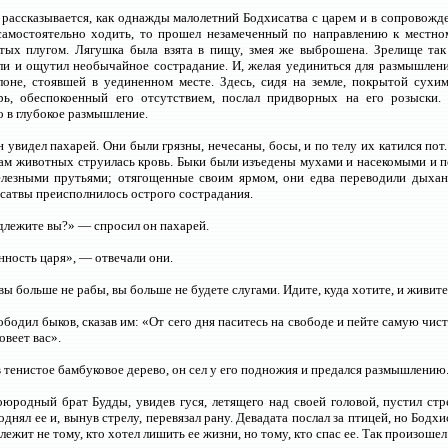
рассказывается, как однажды малолетний Бодхисатва с царем и в сопровожде
самостоятельно ходить, то прошел незамеченный по направлению к местно
итых плугом. Лягушка была взята в пищу, змея же выброшена. Зрелище так
ли и ощутил необычайное сострадание. И, желая уединиться для размышлени
лоне, стоявшей в уединенном месте. Здесь, сидя на земле, покрытой сухи
рь, обеспокоенный его отсутствием, послал придворных на его розыски
 в глубокое размышление.
н увидел пахарей. Они были грязны, нечесаны, босы, и по телу их катился по
кам животных струилась кровь. Быки были изъедены мухами и насекомыми и
елезными прутьями; отягощенные своим ярмом, они едва переводили дыхан
сатвы преисполнилось острого сострадания.
лежите вы?» — спросил он пахарей.
ность царя», — отвечали они.
вы больше не рабы, вы больше не будете слугами. Идите, куда хотите, и живите
ободил быков, сказав им: «От сего дня паситесь на свободе и пейте самую чис
овеет вас».
в тенистое бамбуковое дерево, он сел у его подножия и предался размышлению
оюродный брат Будды, увидев гуся, летящего над своей головой, пустил стр
днял ее и, вынув стрелу, перевязал рану. Девадата послал за птицей, но Бодхис
ежит не тому, кто хотел лишить ее жизни, но тому, кто спас ее. Так произошел