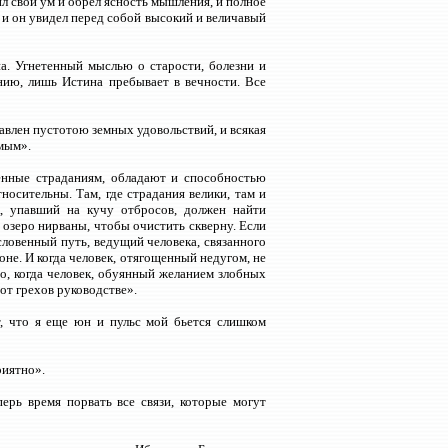
л свой ум и обрел ясность мышления, и полное
, и он увидел перед собой высокий и величавый
а. Угнетенный мыслью о старости, болезни и
нию, лишь Истина пребывает в вечности. Все
авлен пустотою земных удовольствий, и всякая
имым».
женные страданиям, обладают и способностью
носительны. Там, где страдания велики, там и
ек, упавший на кучу отбросов, должен найти
 озеро нирваны, чтобы очистить скверну. Если
ословенный путь, ведущий человека, связанного
ороне. И когда человек, отягощенный недугом, не
но, когда человек, обуянный желанием злобных
от грехов руководстве».
т, что я еще юн и пульс мой бьется слишком
риятно».
ерь время порвать все связи, которые могут