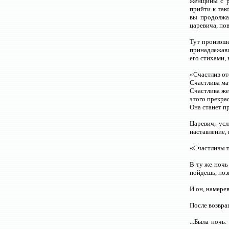
женщины с р
прийти к так
вы продолжае
царевича, по
Тут произоше
принадлежавш
его стихами,
«Счастлив от
Счастлива ма
Счастлива же
этого прекра
Она станет п
Царевич, усл
наставление, 
«Счастливы т
В ту же ночь
пойдешь, поз
И он, намерев
После возвра
...Была ночь