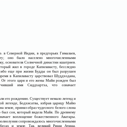
 э. в Северной Индии, в предгорьях Гималаев,
сту; оно было населено многочисленными
ку, основателя Солнечной династии кшатриев.
оторый жил в городе Капилавасту, бесследно
, ибо еще при жизни Будды он был разрушен
ремя в Капилавасту царствовал Шуддходана,
 От этого царя и его жены Майи рожден был
учивший имя Сиддхартха, что означает
ли его рождению. Существует немало легенд и
ной легенде, Бодхисатва, избрав царицу Майю
на земле, принял образ чудесного белого слона
о был сон, который видела Майя. По древнему
значает воплощение божественного Аватары.
 полнолуния сопровождалось многочисленными
бесах и земле. Так, великий Риши Атиша,