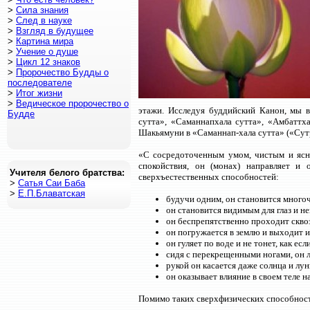
>
Сила знания
>
След в науке
>
Взгляд в будущее
>
Картина мира
>
Учение о душе
>
Цикл 12 знаков
>
Пророчество Будды о
последователе
>
Итог жизни
>
Ведическое пророчество о
этажи. Исследуя буддийский Канон, мы 
Будде
сутта», «Саманнапхала сутта», «Амбаттх
Шакьямуни в «Саманнап-хала сутта» («Сут
«С сосредоточенным умом, чистым и ясн
спокойствия, он (монах) направляет и
Учителя белого братства:
сверхъестественных способностей:
>
Сатья Саи Баба
>
Е.П.Блаватская
будучи одним, он становится много
он становится видимым для глаз и н
он беспрепятственно проходит сквозь
он погружается в землю и выходит из
он гуляет по воде и не тонет, как ес
сидя с перекрещенными ногами, он л
рукой он касается даже солнца и лу
он оказывает влияние в своем теле 
Помимо таких сверхфизических способнос