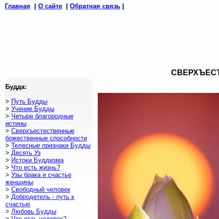
Главная
|
О сайте
|
Обратная связь
|
СВЕРХЪЕС
Будда:
>
Путь Будды
.
>
Учение Будды
>
Четыре благородные
истины
>
Сверхъестественные
божественные способности
>
Телесные признаки Будды
>
Десять Уз
>
Истоки Буддизма
>
Что есть жизнь?
>
Узы брака и счастье
женщины
>
Свободный человек
>
Добродетель - путь к
счастью
>
Любовь Будды
>
Что есть человек?