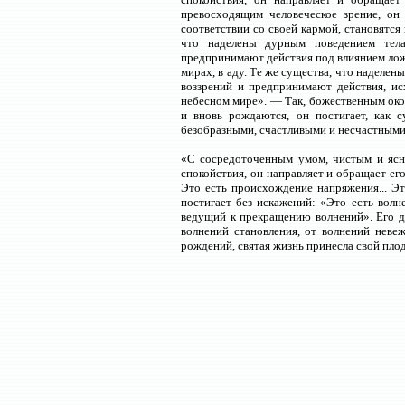
превосходящим человеческое зрение, он 
соответствии со своей кармой, становятс
что наделены дурным поведением тела
предпринимают действия под влиянием ложн
мирах, в аду. Те же существа, что наделе
воззрений и предпринимают действия, исх
небесном мире». — Так, божественным око
и вновь рождаются, он постигает, как 
безобразными, счастливыми и несчастными
«С сосредоточенным умом, чистым и ясн
спокойствия, он направляет и обращает ег
Это есть происхождение напряжения... Э
постигает без искажений: «Это есть волне
ведущий к прекращению волнений». Его ду
волнений становления, от волнений неве
рождений, святая жизнь принесла свой пло