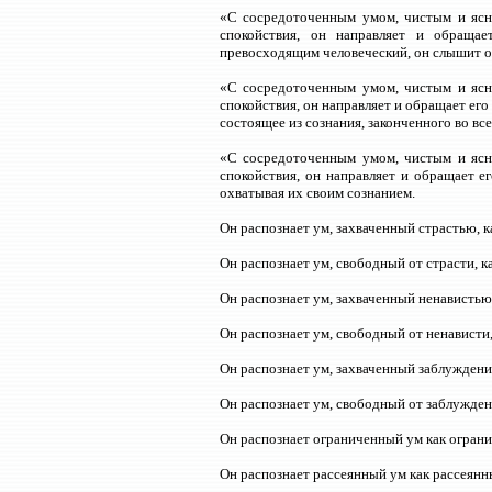
«С сосредоточенным умом, чистым и ясн
спокойствия, он направляет и обращае
превосходящим человеческий, он слышит об
«С сосредоточенным умом, чистым и ясн
спокойствия, он направляет и обращает его 
состоящее из сознания, законченного во вс
«С сосредоточенным умом, чистым и ясн
спокойствия, он направляет и обращает е
охватывая их своим сознанием.
Он распознает ум, захваченный страстью, к
Он распознает ум, свободный от страсти, к
Он распознает ум, захваченный ненавистью,
Он распознает ум, свободный от ненависти,
Он распознает ум, захваченный заблуждени
Он распознает ум, свободный от заблужден
Он распознает ограниченный ум как огран
Он распознает рассеянный ум как рассеянн