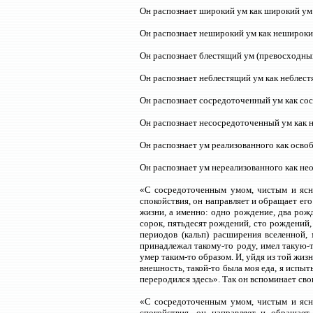
Он распознает широкий ум как широкий ум
Он распознает неширокий ум как нешироки
Он распознает блестящий ум (превосходный
Он распознает неблестящий ум как неблест
Он распознает сосредоточенный ум как со
Он распознает несосредоточенный ум как 
Он распознает ум реализованного как осв
Он распознает ум нереализованного как н
«С сосредоточенным умом, чистым и ясн
спокойствия, он направляет и обращает е
жизни, а именно: одно рождение, два рожд
сорок, пятьдесят рождений, сто рождений,
периодов (кальп) расширения вселенной, 
принадлежал такому-то роду, имел такую-т
умер таким-то образом. И, уйдя из той жизн
внешность, такой-то была моя еда, я испыты
переродился здесь». Так он вспоминает св
«С сосредоточенным умом, чистым и ясн
спокойствия, он направляет и обращае