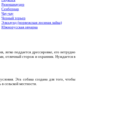
Ризеншнауцер
Сенбернар
Чау-чау
Черный терьер
Элкхаунд (норвежская лосиная лайка)
Южнорусская овчарка
ив, легко поддается дрессировке, его нетрудно
ьми, отличный сторож и охранник. Нуждается в
условия. Эта собака создана для того, чтобы
 в сельской местности.