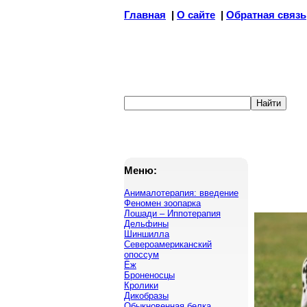
Главная
|
О сайте
|
Обратная связь
Меню:
Анималотерапия: введение
Феномен зоопарка
Лошади – Иппотерапия
Дельфины
Шиншилла
Североамериканский
опоссум
Ёж
Броненосцы
Кролики
Дикобразы
Обыкновенная белка