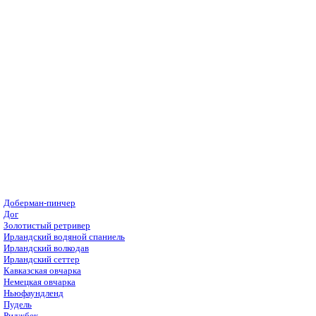
Доберман-пинчер
Дог
Золотистый ретривер
Ирландский водяной спаниель
Ирландский волкодав
Ирландский сеттер
Кавказская овчарка
Немецкая овчарка
Ньюфаундленд
Пудель
Риджбек