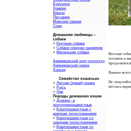
Бурундук
Хомяки
Крысы
Песчанки
Морские свинки
Сони
Домашние любимцы –
собаки
>
Крупные собаки
>
Собаки средних размеров
>
Маленькие собаки
Веселая соба
готовить к в
Американский енот-полоскун
продолжитель
Американская норка
Хорьки
Важнее всего
Семейство кошачьих
Не покупайте
>
Лесная (дикая) кошка
нестись нара
>
Рысь
>
Лев
Породы домашних кошек
>
Длинно– и
полудлинношерстные
>
Короткошерстные с
крепким телосложением
>
Короткошерстные со
средним телосложением
>
Короткошерстные со