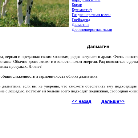
Бриар
Бульмастиф
Гладкошерстная колли
Грейхаунд
Далматин
Длинношерстная колли
Далматин
ка, верная и преданная своим хозяевам, редко вступает в драки. Очень понятл
ыставке. Обычно долго живет и в юности полон энергии. Рад повозиться с дет
ных прогулках. Линяет!
 общая слаженность и гармоничность облика далматина.
 далматина, если вы не уверены, что сможете обеспечить ему подходящие 
вне с лошадью, поэтому ей больше всего подходит подвижная, свободная жизнь
<<
назад
дальше
>>