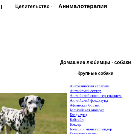
Анималотерапия
|
Целительство -
Домашние любимцы - собаки
Крупные собаки
Анатолийский карабаш
Английский сеттер
Английский спрингер-спаниель
Английский фоксхаунд
Афганская борзая
Бельгийская овчарка
Бладхаунд
Бобтейл
Боксер
Большой мюнстерлендер
Бородатая колли