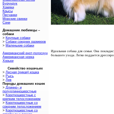
Бурундук
Хомяки
Крысы
Песчанки
Морские свинки
Сони
Домашние любимцы –
собаки
>
Крупные собаки
>
Собаки средних размеров
>
Маленькие собаки
Идеальная собака для семьи. Она покладис
Американский енот-полоскун
большого ухода. Легко поддается дрессиро
Американская норка
Хорьки
Семейство кошачьих
>
Лесная (дикая) кошка
>
Рысь
>
Лев
Породы домашних кошек
>
Длинно– и
полудлинношерстные
>
Короткошерстные с
крепким телосложением
>
Короткошерстные со
средним телосложением
>
Короткошерстные со