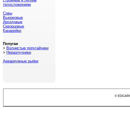
стройным и легким
телосложением
Совы
Вьюрковые
Дроздовые
Скворцовые
Канарейки
Попугаи
>
Волнистые попугайчики
>
Неразлучники
Аквариумные рыбки
© EDGAR