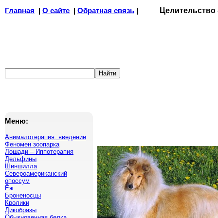
Главная
|
О сайте
|
Обратная связь
|
Целительство
Меню:
Анималотерапия: введение
Феномен зоопарка
Лошади – Иппотерапия
Дельфины
Шиншилла
Североамериканский
опоссум
Ёж
Броненосцы
Кролики
Дикобразы
Обыкновенная белка