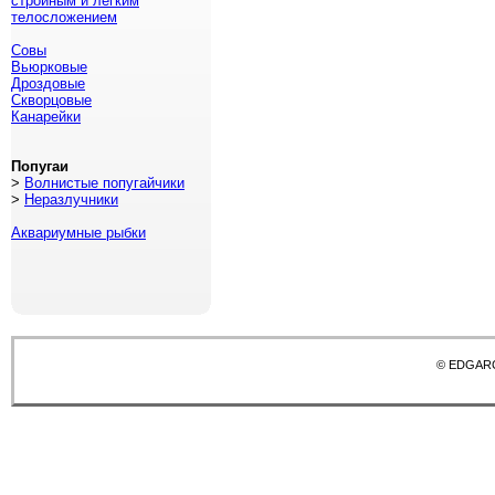
стройным и легким
телосложением
Совы
Вьюрковые
Дроздовые
Скворцовые
Канарейки
Попугаи
>
Волнистые попугайчики
>
Неразлучники
Аквариумные рыбки
© EDGAR