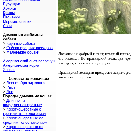
Бурундук
Хомяки
Крысы
Песчанки
Морские свинки
Сони
Домашние любимцы –
собаки
>
Крупные собаки
>
Собаки средних размеров
>
Маленькие собаки
Ласковый и добрый гигант, который приходи
его нелегко. Но ирландский волкодав чр
Американский енот-полоскун
твердую, хотя и ласковую руку.
Американская норка
Хорьки
Ирландский волкодав прекрасно ладит с дет
костей не соберешь.
Семейство кошачьих
>
Лесная (дикая) кошка
>
Рысь
>
Лев
Породы домашних кошек
>
Длинно– и
полудлинношерстные
>
Короткошерстные с
крепким телосложением
>
Короткошерстные со
средним телосложением
>
Короткошерстные со