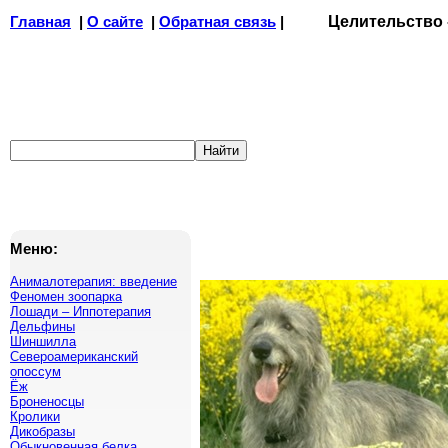
Главная
|
О сайте
|
Обратная связь
|
Целительство
Меню:
Анималотерапия: введение
Феномен зоопарка
Лошади – Иппотерапия
Дельфины
Шиншилла
Североамериканский
опоссум
Ёж
Броненосцы
Кролики
Дикобразы
Обыкновенная белка