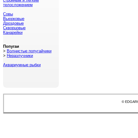
стройным и легким
телосложением
Совы
Вьюрковые
Дроздовые
Скворцовые
Канарейки
Попугаи
>
Волнистые попугайчики
>
Неразлучники
Аквариумные рыбки
© EDGAR