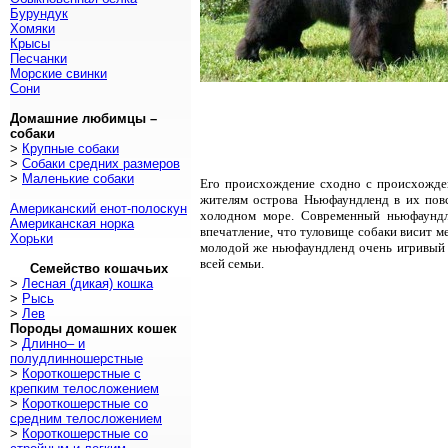
Бурундук
Хомяки
Крысы
Песчанки
Морские свинки
Сони
Домашние любимцы –
собаки
>
Крупные собаки
>
Собаки средних размеров
>
Маленькие собаки
Его происхождение сходно с происхожден
жителям острова Ньюфаундленд в их повс
Американский енот-полоскун
холодном море. Современный ньюфаундл
Американская норка
впечатление, что туловище собаки висит м
Хорьки
молодой же ньюфаундленд очень игривый и
всей семьи.
Семейство кошачьих
>
Лесная (дикая) кошка
>
Рысь
>
Лев
Породы домашних кошек
>
Длинно– и
полудлинношерстные
>
Короткошерстные с
крепким телосложением
>
Короткошерстные со
средним телосложением
>
Короткошерстные со