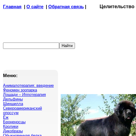
Главная
|
О сайте
|
Обратная связь
|
Целительство
Меню:
Анималотерапия: введение
Феномен зоопарка
Лошади – Иппотерапия
Дельфины
Шиншилла
Североамериканский
опоссум
Ёж
Броненосцы
Кролики
Дикобразы
Обыкновенная белка