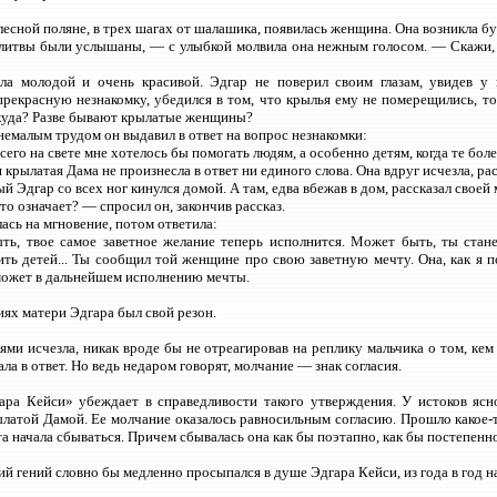
лесной поляне, в трех шагах от шалашика, появилась женщина. Она возникла бу
твы были услышаны, — с улыбкой молвила она нежным голосом. — Скажи, ч
а молодой и очень красивой. Эдгар не поверил своим глазам, увидев у н
прекрасную незнакомку, убедился в том, что крылья ему не померещились, то
куда? Разве бывают крылатые женщины?
 немалым трудом он выдавил в ответ на вопрос незнакомки:
го на свете мне хотелось бы помогать людям, а особенно детям, когда те боле
крылатая Дама не произнесла в ответ ни единого слова. Она вдруг исчезла, рас
 Эдгар со всех ног кинулся домой. А там, едва вбежав в дом, рассказал своей 
о означает? — спросил он, закончив рассказ.
ась на мгновение, потом ответила:
ь, твое самое заветное желание теперь исполнится. Может быть, ты стан
ть детей... Ты сообщил той женщине про свою заветную мечту. Она, как я 
может в дальнейшем исполнению мечты.
ях матери Эдгара был свой резон.
ями исчезла, никак вроде бы не отреагировав на реплику мальчика о том, кем
ла в ответ. Но ведь недаром говорят, молчание — знак согласия.
ара Кейси» убеждает в справедливости такого утверждения. У истоков яс
ылатой Дамой. Ее молчание оказалось равносильным согласию. Прошло какое-т
та начала сбываться. Причем сбывалась она как бы поэтапно, как бы постепенно
й гений словно бы медленно просыпался в душе Эдгара Кейси, из года в год н