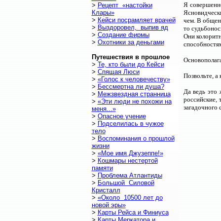
Я совершенно
>
Рецепт «настойки
Клары»
Ясновидчески
>
Кейси посрамляет врачей
чем. В общен
>
Выздоровел, выпив яд
то судьбонос
>
Создание фирмы
Они колоритн
>
Охотники за деньгами
способностя
Путешествия в прошлое
Основополага
>
Те, кто были до Кейси
>
Спящая Люси
Позвольте, а 
>
«Голос к человечеству»
>
Бессмертна ли душа?
Да ведь это 
>
Межзвездная странница
российские, 
>
«Эти люди не похожи на
загадочного 
меня...»
>
Опасное учение
>
Подселилась в чужое
тело
>
Воспоминания о прошлой
жизни
>
«Мое имя Джузеппе!»
>
Кошмары нестертой
памяти
>
Проблема Атлантиды
>
Большой Силовой
Кристалл
>
«Около 10500 лет до
новой эры»
>
Карты Рейса и Финиуса
>
Карты Меркатора и