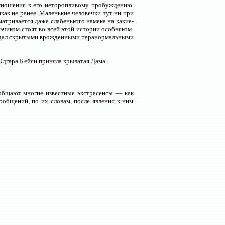
отношения к его неторопливому пробуждению.
как не ранее. Маленькие человечки тут ни при
атривается даже слабенького намека на какие-
ьчиком стоят во всей этой истории особняком.
бладал скрытыми врожденными паранормальными
Эдгара Кейси приняла крылатая Дама.
ообщают многие известные экстрасенсы — как
ообщений, по их словам, после явления к ним