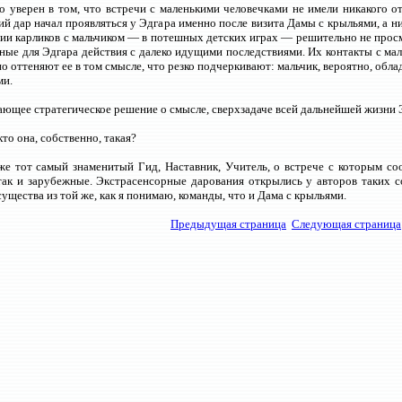
 уверен в том, что встречи с маленькими человечками не имели никакого 
й дар начал проявляться у Эдгара именно после визита Дамы с крыльями, а ни
ии карликов с мальчиком — в потешных детских играх — решительно не просм
ные для Эдгара действия с далеко идущими последствиями. Их контакты с мал
о оттеняют ее в том смысле, что резко подчеркивают: мальчик, вероятно, о
ми.
ющее стратегическое решение о смысле, сверхзадаче всей дальнейшей жизни 
кто она, собственно, такая?
же тот самый знаменитый Гид, Наставник, Учитель, о встрече с которым с
так и зарубежные. Экстрасенсорные дарования открылись у авторов таких с
существа из той же, как я понимаю, команды, что и Дама с крыльями.
Предыдущая страница
Следующая страница