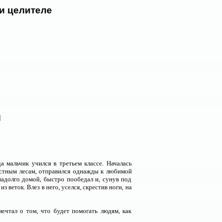
и целителе
И
 мальчик учился в третьем классе. Началась
рестным лесам, отправился однажды к любимой
надолго домой, быстро пообедал и, сунув под
веток. Влез в него, уселся, скрестив ноги, на
мечтал о том, что будет помогать людям, как