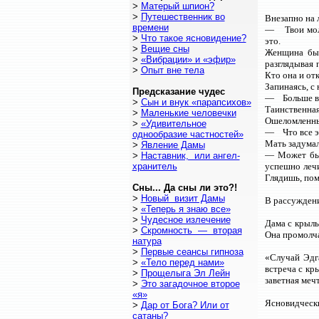
>
Матерый шпион?
>
Путешественник во
Внезапно на 
времени
— Твои моли
>
Что такое ясновидение?
это.
>
Вещие сны
Женщина был
>
«Вибрации» и «эфир»
разглядывая 
>
Опыт вне тела
Кто она и от
Запинаясь, с
Предсказание чудес
— Больше все
>
Сын и внук «парапсихов»
Таинственная 
>
Маленькие человечки
Ошеломленный
>
«Удивительное
— Что все эт
однообразие частностей»
Мать задумал
>
Явление Дамы
— Может быт
>
Наставник, или ангел-
хранитель
успешно лечи
Глядишь, по
Сны... Да сны ли это?!
>
Новый визит Дамы
В рассуждени
>
«Теперь я знаю все»
>
Чудесное излечение
Дама с крыль
>
Скромность — вторая
Она промолча
натура
>
Первые сеансы гипноза
«Случай Эдг
>
«Тело перед нами»
встреча с кр
>
Прощелыга Эл Лейн
заветная меч
>
Это загадочное второе
«я»
Ясновидчески
>
Дар от Бога? Или от
сатаны?