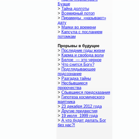
Буаше
>
Тайна долготы
>
Всемирный потоп
>
Пирамиды «называют»
дату
>
Маяки во времени
>
Капсула с посланием
потомкам
Прорывы в будущее
>
Последние годы жизни
>
Карма и свобода воли
>
Белое — это черное
>
Что снится Богу?
>
Подглядывающее
подсознание
>
Разгадка тайны
>
Несбывшиеся
пророчества
>
Сбывшиеся предсказания
>
Гипотеза космического
маятника
>
23 декабря 2012 года
>
Другие предвестия
>
19 июля 1999 года
>
А что будет делать Бог
без нас?!