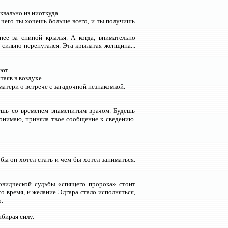
квально из ниоткуда.
его ты хочешь больше всего, и ты получишь
ее за спиной крылья. А когда, внимательно
 сильно перепугался. Эта крылатая женщина...
ют.
таяв в воздухе.
матери о встрече с загадочной незнакомкой.
ешь со временем знаменитым врачом. Будешь
понимаю, приняла твое сообщение к сведению.
 бы он хотел стать и чем бы хотел заниматься.
новидческой судьбы «спящего пророка» стоит
о время, и желание Эдгара стало исполняться,
.
абирая силу.