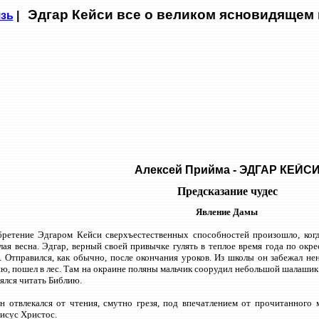
Эдгар Кейси все о великом ясновидящем 
язь
|
Алексей Прийма - ЭДГАР КЕЙС
Предсказание чудес
Явление Дамы
ретение Эдгаром Кейси сверхъестественных способностей произошло, когда
лая весна. Эдгар, верный своей привычке гулять в теплое время года по ок
. Отправился, как обычно, после окончания уроков. Из школы он забежал не
, пошел в лес. Там на окраине поляны мальчик соорудил небольшой шалашик из 
ялся читать Библию.
 отвлекался от чтения, смутно грезя, под впечатлением от прочитанного 
исус Христос.