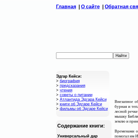
Главная
|
О сайте
|
Обратная св
Эдгар Кейси:
>
биография
>
предсказания
>
чтения
>
советы о питании
>
Атлантида Эдгара Кейси
Внезапное об
>
книги об Эдгаре Кейси
бурная и теп
>
фильмы об Эдгаре Кейси
лесной речке
мышку Библию
землю и прин
Содержание книги:
Временами он
Универсальный дар
помогал им И