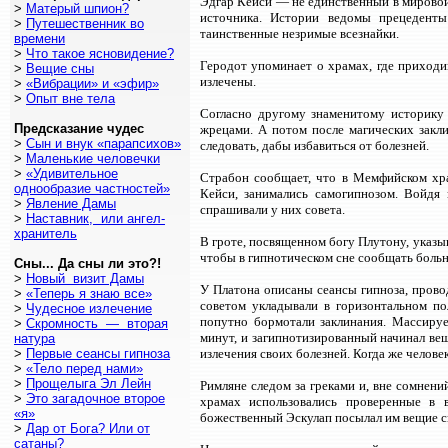
Эдгар Кейси — не единственный в мировой
>
Матерый шпион?
источника. Истории ведомы прецеденты
>
Путешественник во
таинственные незримые всезнайки.
времени
>
Что такое ясновидение?
Геродот упоминает о храмах, где приходи
>
Вещие сны
излечены.
>
«Вибрации» и «эфир»
>
Опыт вне тела
Согласно другому знаменитому историку
Предсказание чудес
жрецами. А потом после магических закл
>
Сын и внук «парапсихов»
следовать, дабы избавиться от болезней.
>
Маленькие человечки
>
«Удивительное
Страбон сообщает, что в Мемфийском хра
однообразие частностей»
Кейси, занимались самогипнозом. Войдя 
>
Явление Дамы
спрашивали у них совета.
>
Наставник, или ангел-
хранитель
В гроте, посвященном богу Плутону, указы
чтобы в гипнотическом сне сообщать больн
Сны... Да сны ли это?!
>
Новый визит Дамы
У Платона описаны сеансы гипноза, прово
>
«Теперь я знаю все»
советом укладывали в горизонтальном по
>
Чудесное излечение
попутно бормотали заклинания. Массируе
>
Скромность — вторая
минут, и загипнотизированный начинал веща
натура
>
Первые сеансы гипноза
излечения своих болезней. Когда же челове
>
«Тело перед нами»
>
Прощелыга Эл Лейн
Римляне следом за греками и, вне сомнени
>
Это загадочное второе
храмах использовались проверенные в 
«я»
божественный Эскулап посылал им вещие с
>
Дар от Бога? Или от
сатаны?