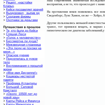
Наш современник знаменитый исследоват
>
Рецепт «настойки
восприятия, а не то, что происходит с нами 
Клары»
>
Кейси посрамляет врачей
На протяжении веков появлялись все н
>
Выздоровел, выпив яд
Сведенборг, Луис Хамон, он же — Хейро, б
>
Создание фирмы
>
Охотники за деньгами
Другие пользовались меньшей известность
трансе, тот принялся вещать, и маркиз
Путешествия в прошлое
гипнотическом сне диагнозы заболеваний,у
>
Те, кто были до Кейси
>
Спящая Люси
>
«Голос к человечеству»
>
Бессмертна ли душа?
>
Межзвездная странница
>
«Эти люди не похожи на
меня...»
>
Опасное учение
>
Подселилась в чужое
тело
>
Воспоминания о прошлой
жизни
>
«Мое имя Джузеппе!»
>
Кошмары нестертой
памяти
>
Проблема Атлантиды
>
Большой Силовой
Кристалл
>
«Около 10500 лет до
новой эры»
>
Карты Рейса и Финиуса
>
Карты Меркатора и