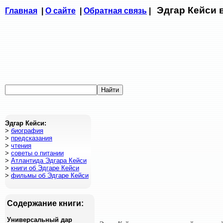
Эдгар Кейси 
Главная
|
О сайте
|
Обратная связь
|
Эдгар Кейси:
>
биография
>
предсказания
>
чтения
>
советы о питании
>
Атлантида Эдгара Кейси
>
книги об Эдгаре Кейси
>
фильмы об Эдгаре Кейси
Содержание книги:
Универсальный дар