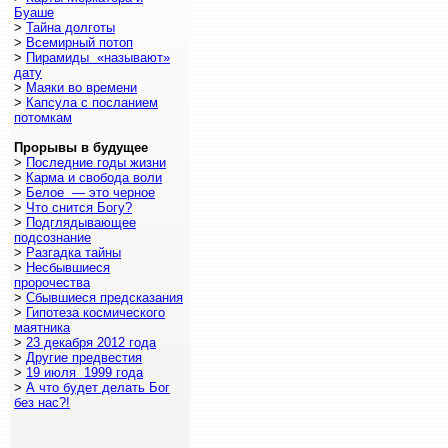
Буаше
>
Тайна долготы
>
Всемирный потоп
>
Пирамиды «называют»
дату
>
Маяки во времени
>
Капсула с посланием
потомкам
Прорывы в будущее
>
Последние годы жизни
>
Карма и свобода воли
>
Белое — это черное
>
Что снится Богу?
>
Подглядывающее
подсознание
>
Разгадка тайны
>
Несбывшиеся
пророчества
>
Сбывшиеся предсказания
>
Гипотеза космического
маятника
>
23 декабря 2012 года
>
Другие предвестия
>
19 июля 1999 года
>
А что будет делать Бог
без нас?!