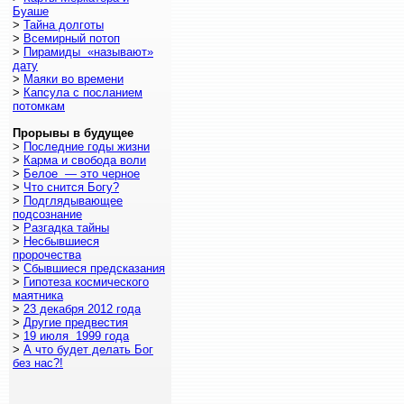
Буаше
>
Тайна долготы
>
Всемирный потоп
>
Пирамиды «называют»
дату
>
Маяки во времени
>
Капсула с посланием
потомкам
Прорывы в будущее
>
Последние годы жизни
>
Карма и свобода воли
>
Белое — это черное
>
Что снится Богу?
>
Подглядывающее
подсознание
>
Разгадка тайны
>
Несбывшиеся
пророчества
>
Сбывшиеся предсказания
>
Гипотеза космического
маятника
>
23 декабря 2012 года
>
Другие предвестия
>
19 июля 1999 года
>
А что будет делать Бог
без нас?!