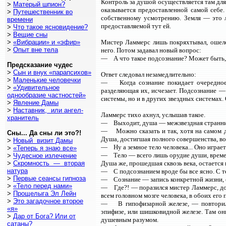
Контроль за душой осуществляется там для 
>
Матерый шпион?
оказывается предоставленной самой себе.
>
Путешественник во
собственному усмотрению. Земля — это л
времени
предоставляемой тут ей.
>
Что такое ясновидение?
>
Вещие сны
>
«Вибрации» и «эфир»
Мистер Ламмерс лишь покряхтывал, ошело
>
Опыт вне тела
него. Потом задавал новый вопрос:
— А что такое подсознание? Может быть, 
Предсказание чудес
>
Сын и внук «парапсихов»
Ответ следовал незамедлительно:
>
Маленькие человечки
— Когда сознание покидает очередное в
>
«Удивительное
разделяющая их, исчезает. Подсознание —
однообразие частностей»
системы, но и в других звездных системах.
>
Явление Дамы
>
Наставник, или ангел-
Ламмерс тихо ахнул, услышав такое.
хранитель
— Выходит, душа — межзвездная странн
— Можно сказать и так, хотя на самом д
Сны... Да сны ли это?!
Душа, достигшая полного совершенства, во
>
Новый визит Дамы
— Ну а земное тело человека... Оно играе
>
«Теперь я знаю все»
— Тело — всего лишь орудие души, времен
>
Чудесное излечение
>
Скромность — вторая
Душа же, прошедшая сквозь века, остается
натура
— С подсознанием вроде бы все ясно. С те
>
Первые сеансы гипноза
— Сознание — запись конкретной жизни, о
>
«Тело перед нами»
— Где?! — поразился мистер Ламмерс, до 
>
Прощелыга Эл Лейн
всем головном мозге человека, в обоих его
>
Это загадочное второе
— В гипофизарной железе, — повторило
«я»
эпифизе, или шишковидной железе. Там он
>
Дар от Бога? Или от
душевным разумом.
сатаны?