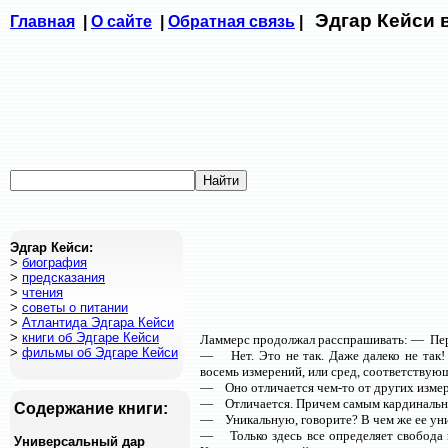
Эдгар Кейси 
Главная
|
О сайте
|
Обратная связь
|
Эдгар Кейси:
>
биография
>
предсказания
>
чтения
>
советы о питании
>
Атлантида Эдгара Кейси
>
книги об Эдгаре Кейси
Ламмерс продолжал расспрашивать: — Перес
>
фильмы об Эдгаре Кейси
— Нет. Это не так. Даже далеко не так!
восемь измерений, или сред, соответствующ
— Оно отличается чем-то от других изме
— Отличается. Причем самым кардинальны
Содержание книги:
— Уникальную, говорите? В чем же ее ун
— Только здесь все определяет свобода 
Универсальный дар