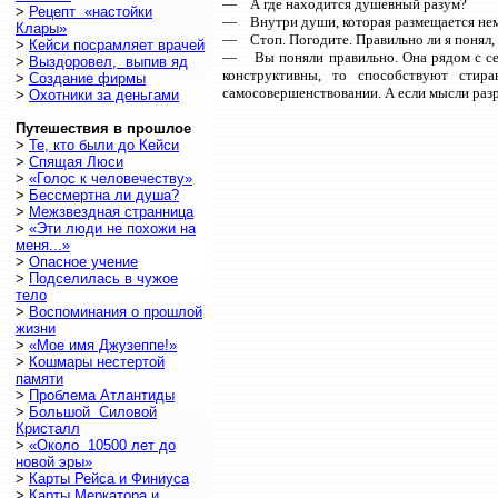
— А где находится душевный разум?
>
Рецепт «настойки
— Внутри души, которая размещается нем
Клары»
— Стоп. Погодите. Правильно ли я понял, ч
>
Кейси посрамляет врачей
— Вы поняли правильно. Она рядом с сер
>
Выздоровел, выпив яд
конструктивны, то способствуют сти
>
Создание фирмы
самосовершенствовании. А если мысли раз
>
Охотники за деньгами
Путешествия в прошлое
>
Те, кто были до Кейси
>
Спящая Люси
>
«Голос к человечеству»
>
Бессмертна ли душа?
>
Межзвездная странница
>
«Эти люди не похожи на
меня...»
>
Опасное учение
>
Подселилась в чужое
тело
>
Воспоминания о прошлой
жизни
>
«Мое имя Джузеппе!»
>
Кошмары нестертой
памяти
>
Проблема Атлантиды
>
Большой Силовой
Кристалл
>
«Около 10500 лет до
новой эры»
>
Карты Рейса и Финиуса
>
Карты Меркатора и