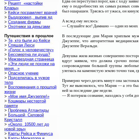
Едва он переступил порог, как с ходу заяви
>
Рецепт «настойки
ему о подробностях их самых разных совм
Клары»
был ошарашен. Трясясь от ужаса, он кинулся
>
Кейси посрамляет врачей
>
Выздоровел, выпив яд
А вслед ему неслось:
>
Создание фирмы
— Слушайте все! Дамиано — один из моих 
>
Охотники за деньгами
Путешествия в прошлое
В последующие дни Мария хриплым мужск
>
Те, кто были до Кейси
Джузеппе, что авторитетная медицинска
>
Спящая Люси
Джузеппе Веральди.
>
«Голос к человечеству»
>
Бессмертна ли душа?
Девушка жила жизнью совершенно посторон
>
Межзвездная странница
вдруг заявила, что должна срочно попа
>
«Эти люди не похожи на
сопровождении большой группы любопытс
меня...»
улеглась на каменистую землю точно там, гд
>
Опасное учение
>
Подселилась в чужое
Примерно через десять минут она застонала
тело
Тут же выяснилось, что Мария — а это бы
>
Воспоминания о прошлой
ней за последние две недели.
жизни
— Я потеряла сознание, находясь у себя до
>
«Мое имя Джузеппе!»
>
Кошмары нестертой
памяти
>
Проблема Атлантиды
>
Большой Силовой
Кристалл
>
«Около 10500 лет до
новой эры»
>
Карты Рейса и Финиуса
>
Карты Меркатора и