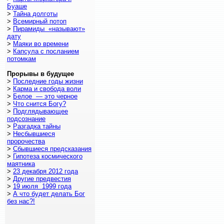
Буаше
>
Тайна долготы
>
Всемирный потоп
>
Пирамиды «называют»
дату
>
Маяки во времени
>
Капсула с посланием
потомкам
Прорывы в будущее
>
Последние годы жизни
>
Карма и свобода воли
>
Белое — это черное
>
Что снится Богу?
>
Подглядывающее
подсознание
>
Разгадка тайны
>
Несбывшиеся
пророчества
>
Сбывшиеся предсказания
>
Гипотеза космического
маятника
>
23 декабря 2012 года
>
Другие предвестия
>
19 июля 1999 года
>
А что будет делать Бог
без нас?!