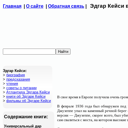
Эдгар Кейси 
Главная
|
О сайте
|
Обратная связь
|
Эдгар Кейси:
>
биография
>
предсказания
>
чтения
>
советы о питании
>
Атлантида Эдгара Кейси
>
книги об Эдгаре Кейси
В свое время в Европе получила очень гром
>
фильмы об Эдгаре Кейси
В феврале 1936 года был обнаружен под 
Джузеппе упал на каменный речной берег с
версии — Джузеппе, скорее всего, был уб
Содержание книги:
сам свалиться с моста, на котором высокие
Универсальный дар