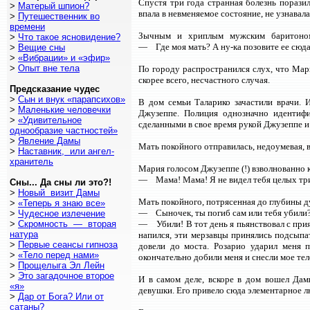
Спустя три года странная болезнь пораз
>
Матерый шпион?
впала в невменяемое состояние, не узнавала
>
Путешественник во
времени
Зычным и хриплым мужским баритоном 
>
Что такое ясновидение?
— Где моя мать? А ну-ка позовите ее сюда!
>
Вещие сны
>
«Вибрации» и «эфир»
>
Опыт вне тела
По городу распространился слух, что Мар
скорее всего, несчастного случая.
Предсказание чудес
>
Сын и внук «парапсихов»
В дом семьи Таларико зачастили врачи. 
>
Маленькие человечки
Джузеппе. Полиция однозначно идентифи
>
«Удивительное
сделанными в свое время рукой Джузеппе и
однообразие частностей»
>
Явление Дамы
Мать покойного отправилась, недоумевая, 
>
Наставник, или ангел-
хранитель
Мария голосом Джузеппе (!) взволнованно 
— Мама! Мама! Я не видел тебя целых три
Сны... Да сны ли это?!
>
Новый визит Дамы
Мать покойного, потрясенная до глубины д
>
«Теперь я знаю все»
— Сыночек, ты погиб сам или тебя убили?
>
Чудесное излечение
>
Скромность — вторая
— Убили! В тот день я пьянствовал с прият
натура
напился, эти мерзавцы принялись подсыпат
>
Первые сеансы гипноза
довели до моста. Розарио ударил меня 
>
«Тело перед нами»
окончательно добили меня и снесли мое тело
>
Прощелыга Эл Лейн
>
Это загадочное второе
И в самом деле, вскоре в дом вошел Да
«я»
девушки. Его привело сюда элементарное 
>
Дар от Бога? Или от
сатаны?