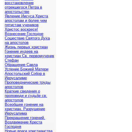
восстановление
отрекшегося Петра в
апостольстве
Явление Иисуса Христа
апостолам и более чем
пятистам учеников
Христос воскресе!
Вознесение Господне
Сошествие Святого Духа
на апостолов
Жизнь первых христиан
Гонение иудеев на
христиан Св. первомученик
Стефан
Обращение Савла
Успение Божией Матери
Апостольский Собор в
Иерусалиме
Проповеднические труды
апостолов
Краткие сведения о
проповеди и судьбе св.
апостолов
Всеобщее гонение на
христиан. Разрушение
Иерусалима
Прекращение гонений.
Воздвижение Креста
Господня
Новые враги христианства