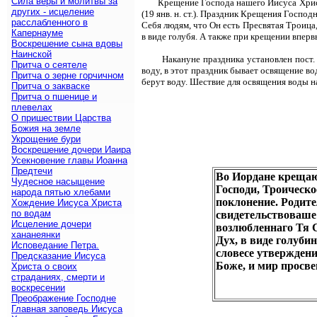
Сила веры и молитвы за
Крещение Господа нашего Иисуса Хрис
других - исцеление
(19 янв. н. ст.). Праздник Крещения Госпо
расслабленного в
Себя людям, что Он есть Пресвятая Троица
Капернауме
в виде голубя. А также при крещении вперв
Воскрешение сына вдовы
Наинской
Накануне праздника установлен пост.
Притча о сеятеле
воду, в этот праздник бывает освящение вод
Притча о зерне горчичном
берут воду. Шествие для освящения воды 
Притча о закваске
Притча о пшенице и
плевелах
О пришествии Царства
Божия на земле
Укрощение бури
Воскрешение дочери Иаира
Усекновение главы Иоанна
Предтечи
Во Иордане крещаю
Чудесное насыщение
Господи, Троическо
народа пятью хлебами
поклонение. Родите
Хождение Иисуса Христа
по водам
свидетельствоваше 
Исцеление дочери
возлюбленнаго Тя 
хананеянки
Дух, в виде голуби
Исповедание Петра.
словесе утверждени
Предсказание Иисуса
Боже, и мир просве
Христа о своих
страданиях, смерти и
воскресении
Преображение Господне
Главная заповедь Иисуса