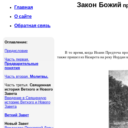
Закон Божий
пр
Главная
О сайте
Обратная связь
Оглавление:
Предисловие
В то время, когда Иоанн Предтеча пр
также пришел из Назарета на реку Иордан к
Часть первая.
Предварительные
понятия
Часть вторая.
Молитвы.
Часть третья.
Священная
история Ветхого и Нового
Завета
Введение в Священную
историю Ветхого и Нового
Завета
Ветхий Завет
Новый Завет
Рождество Пресвятой Девы