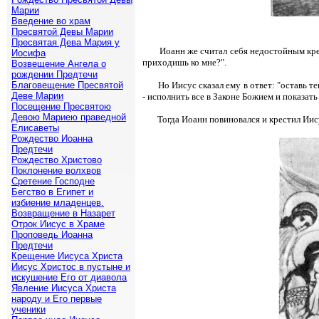
Марии
Введение во храм
Пресвятой Девы Марии
Пресвятая Дева Мария у
Иоанн же считал себя недостойным крес
Иосифа
приходишь ко мне?".
Возвещение Ангела о
рождении Предтечи
Благовещение Пресвятой
Но Иисус сказал ему в ответ: "оставь т
Деве Марии
- исполнить все в Законе Божием и показат
Посещение Пресвятою
Девою Мариею праведной
Тогда Иоанн повиновался и крестил Иис
Елисаветы
Рождество Иоанна
Предтечи
Рождество Христово
Поклонение волхвов
Сретение Господне
Бегство в Египет и
избиение младенцев.
Возвращение в Назарет
Отрок Иисус в Храме
Проповедь Иоанна
Предтечи
Крещение Иисуса Христа
Иисус Христос в пустыне и
искушение Его от диавола
Явление Иисуса Христа
народу и Его первые
ученики