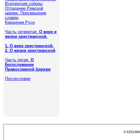
Вселенские соборы
Отпадение Римской
церкви. Просвещение
славян
Крещение Руси
Часть четвертая.
О вере и
жизни христианской.
1. О вере христианской.
2. О жизни христианской
Часть пятая.
О
Богослужении
Православной Церкви
Послесловие
© EDGAR