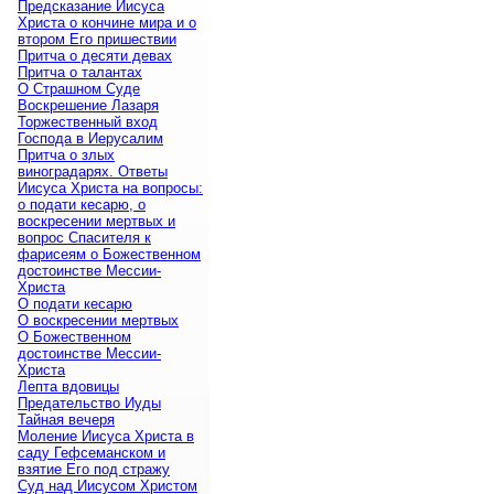
Предсказание Иисуса
Христа о кончине мира и о
втором Его пришествии
Притча о десяти девах
Притча о талантах
О Страшном Суде
Воскрешение Лазаря
Торжественный вход
Господа в Иерусалим
Притча о злых
виноградарях. Ответы
Иисуса Христа на вопросы:
о подати кесарю, о
воскресении мертвых и
вопрос Спасителя к
фарисеям о Божественном
достоинстве Мессии-
Христа
О подати кесарю
О воскресении мертвых
О Божественном
достоинстве Мессии-
Христа
Лепта вдовицы
Предательство Иуды
Тайная вечеря
Моление Иисуса Христа в
саду Гефсеманском и
взятие Его под стражу
Суд над Иисусом Христом