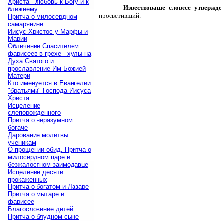
Христа - любовь к Богу и к
Извествоваше словесе утвержд
ближнему
просветивший.
Притча о милосердном
самарянине
Иисус Христос у Марфы и
Марии
Обличение Спасителем
фарисеев в грехе - хулы на
Духа Святого и
прославление Им Божией
Матери
Кто именуется в Евангелии
"братьями" Господа Иисуса
Христа
Исцеление
слепорожденного
Притча о неразумном
богаче
Дарование молитвы
ученикам
О прощении обид. Притча о
милосердном царе и
безжалостном заимодавце
Исцеление десяти
прокаженных
Притча о богатом и Лазаре
Притча о мытаре и
фарисее
Благословение детей
Притча о блудном сыне