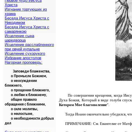
Первое чудо Иисуса
Христа
Изгнание торгующих из
храма
Беседа Иисуса Христа с
Никодимом
Беседа Иисуса Христа с
самарянкою
Исцеление сына
царедворца
Исцеление расслабленного
при овчей купальне
Исцеление сухорукого
Избрание апостолов
Нагорная проповедь:
Заповеди блаженства,
о Промысле Божием,
о неосуждении
ближнего,
о прощении ближнего,
о любви к ближнему,
По совершении крещения, когда Иису
общее правило
Духа Божия, Который в виде голубя спуска
обращения с ближними,
Котором Мое благоволение
".
о силе молитвы,
о милостыне,
Тогда Иоанн окончательно убедился, ч
о необходимости добрых
дел
ПРИМЕЧАНИЕ: См. Евангелие от Матфе