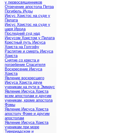
у первосвященников
Отречение апостола Петра
Погибель Иуды
Иисус Христос на суде у
Пилата
Иисус Христос на суде у
царя Ирода
Последний суд над
Иисусом Христом у Пилата
Крестный путь Иисуса
Христа на Голгофу
Распятие и смерть Иисуса
Христа
Снятие со креста и
погребение Спасителя
Воскресение Иисуса
Христа
Явление воскресшего
Иисуса Христа двум
ученикам на пути в Эммаус
Явление Иисуса Христа
всем апостолам и другим
ученикам, кроме апостола
Фомы
Явление Иисуса Христа
апостолу Фоме и другим
апостолам
Явление Иисуса Христа
ученикам при море
Тивериадском и