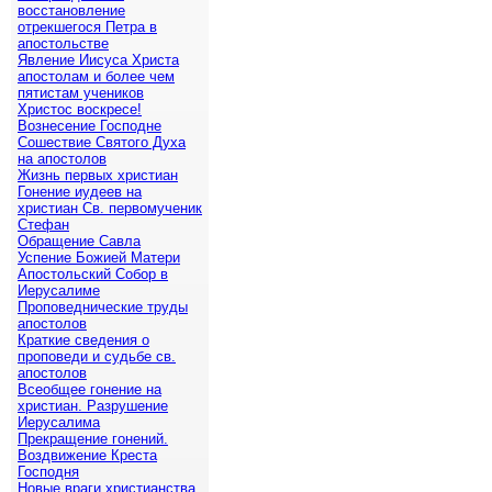
восстановление
отрекшегося Петра в
апостольстве
Явление Иисуса Христа
апостолам и более чем
пятистам учеников
Христос воскресе!
Вознесение Господне
Сошествие Святого Духа
на апостолов
Жизнь первых христиан
Гонение иудеев на
христиан Св. первомученик
Стефан
Обращение Савла
Успение Божией Матери
Апостольский Собор в
Иерусалиме
Проповеднические труды
апостолов
Краткие сведения о
проповеди и судьбе св.
апостолов
Всеобщее гонение на
христиан. Разрушение
Иерусалима
Прекращение гонений.
Воздвижение Креста
Господня
Новые враги христианства