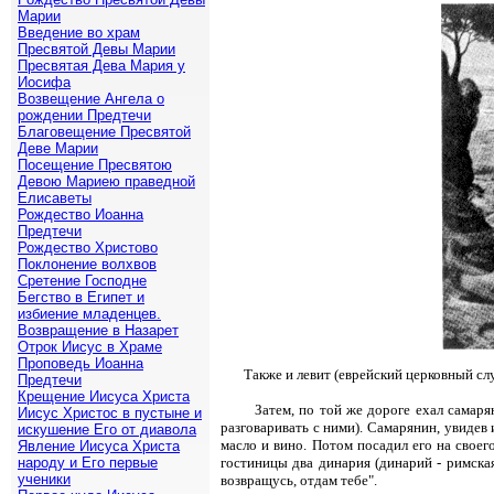
Марии
Введение во храм
Пресвятой Девы Марии
Пресвятая Дева Мария у
Иосифа
Возвещение Ангела о
рождении Предтечи
Благовещение Пресвятой
Деве Марии
Посещение Пресвятою
Девою Мариею праведной
Елисаветы
Рождество Иоанна
Предтечи
Рождество Христово
Поклонение волхвов
Сретение Господне
Бегство в Египет и
избиение младенцев.
Возвращение в Назарет
Отрок Иисус в Храме
Проповедь Иоанна
Также и левит (еврейский церковный сл
Предтечи
Крещение Иисуса Христа
Затем, по той же дороге ехал самарян
Иисус Христос в пустыне и
разговаривать с ними). Самарянин, увидев 
искушение Его от диавола
масло и вино. Потом посадил его на своего
Явление Иисуса Христа
народу и Его первые
гостиницы два динария (динарий - римская 
ученики
возвращусь, отдам тебе".