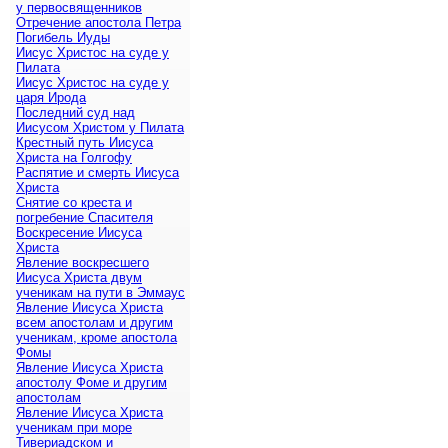
у первосвященников
Отречение апостола Петра
Погибель Иуды
Иисус Христос на суде у
Пилата
Иисус Христос на суде у
царя Ирода
Последний суд над
Иисусом Христом у Пилата
Крестный путь Иисуса
Христа на Голгофу
Распятие и смерть Иисуса
Христа
Снятие со креста и
погребение Спасителя
Воскресение Иисуса
Христа
Явление воскресшего
Иисуса Христа двум
ученикам на пути в Эммаус
Явление Иисуса Христа
всем апостолам и другим
ученикам, кроме апостола
Фомы
Явление Иисуса Христа
апостолу Фоме и другим
апостолам
Явление Иисуса Христа
ученикам при море
Тивериадском и