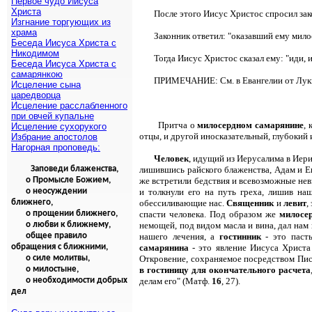
Первое чудо Иисуса
Христа
После этого Иисус Христос спросил зак
Изгнание торгующих из
храма
Законник ответил: "оказавший ему милос
Беседа Иисуса Христа с
Никодимом
Тогда Иисус Христос сказал ему: "иди, и
Беседа Иисуса Христа с
самарянкою
ПРИМЕЧАНИЕ: См. в Евангелии от Луки
Исцеление сына
царедворца
Исцеление расслабленного
при овчей купальне
Притча о
милосердном самарянине
,
Исцеление сухорукого
отцы, и другой иносказательный, глубокий
Избрание апостолов
Нагорная проповедь:
Человек
, идущий из Иерусалима в Иерих
Заповеди блаженства,
лишившись райского блаженства, Адам и Ев
о Промысле Божием,
же встретили бедствия и всевозможные нев
о неосуждении
и толкнули его на путь греха, лишив на
ближнего,
обессиливающие нас.
Священник
и
левит
,
о прощении ближнего,
спасти человека. Под образом же
милосе
о любви к ближнему,
немощей, под видом масла и вина, дал нам
общее правило
нашего лечения, а
гостинник
- это паст
обращения с ближними,
самарянина
- это явление Иисуса Христа 
о силе молитвы,
Откровение, сохраняемое посредством Пи
о милостыне,
в гостиницу для окончательного расчета
о необходимости добрых
делам его" (Матф.
16
, 27).
дел