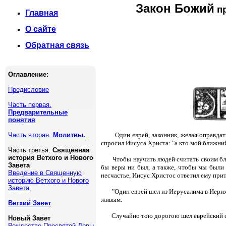
Закон Божий
пр
Главная
О сайте
Обратная связь
Оглавление:
Предисловие
Часть первая.
Предварительные
понятия
Часть вторая.
Молитвы.
Один еврей, законник, желая оправдат
спросил Иисуса Христа: "а кто мой ближни
Часть третья.
Священная
история Ветхого и Нового
Чтобы научить людей считать своим бли
Завета
бы веры ни был, а также, чтобы мы были
Введение в Священную
несчастье, Иисус Христос ответил ему при
историю Ветхого и Нового
Завета
"Один еврей шел из Иерусалима в Иерих
живым.
Ветхий Завет
Случайно тою дорогою шел еврейский с
Новый Завет
Рождество Пресвятой Девы