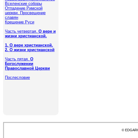
Вселенские соборы
Отпадение Римской
церкви. Просвещение
славян
Крещение Руси
Часть четвертая.
О вере и
жизни христианской.
1. О вере христианской.
2. О жизни христианской
Часть пятая.
О
Богослужении
Православной Церкви
Послесловие
© EDGAR