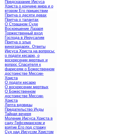
Предсказание Иисуса
Христа о кончине мира и о
втором Его пришествии
Притча о десяти девах
Притча о талантах
О Страшном Суде
Воскрешение Лазаря
Торжественный вход
Господа в Иерусалим
Притча о злых
виноградарях. Ответы
Иисуса Христа на вопросы:
о подати кесарю, о
воскресении мертвых и
вопрос Спасителя к
фарисеям о Божественном
достоинстве Мессии-
Христа
О подати кесарю
О воскресении мертвых
О Божественном
достоинстве Мессии-
Христа
Лепта вдовицы
Предательство Иуды
Тайная вечеря
Моление Иисуса Христа в
саду Гефсеманском и
взятие Его под стражу
Суд над Иисусом Христом