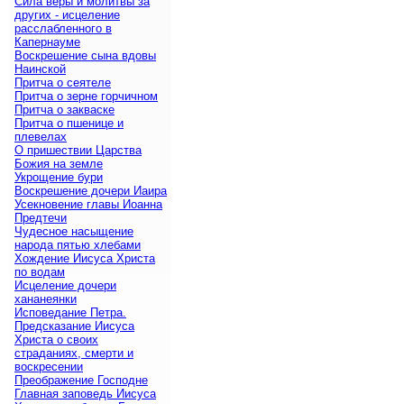
Сила веры и молитвы за
других - исцеление
расслабленного в
Капернауме
Воскрешение сына вдовы
Наинской
Притча о сеятеле
Притча о зерне горчичном
Притча о закваске
Притча о пшенице и
плевелах
О пришествии Царства
Божия на земле
Укрощение бури
Воскрешение дочери Иаира
Усекновение главы Иоанна
Предтечи
Чудесное насыщение
народа пятью хлебами
Хождение Иисуса Христа
по водам
Исцеление дочери
хананеянки
Исповедание Петра.
Предсказание Иисуса
Христа о своих
страданиях, смерти и
воскресении
Преображение Господне
Главная заповедь Иисуса