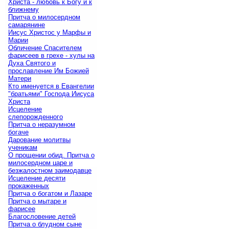
Христа - любовь к Богу и к
ближнему
Притча о милосердном
самарянине
Иисус Христос у Марфы и
Марии
Обличение Спасителем
фарисеев в грехе - хулы на
Духа Святого и
прославление Им Божией
Матери
Кто именуется в Евангелии
"братьями" Господа Иисуса
Христа
Исцеление
слепорожденного
Притча о неразумном
богаче
Дарование молитвы
ученикам
О прощении обид. Притча о
милосердном царе и
безжалостном заимодавце
Исцеление десяти
прокаженных
Притча о богатом и Лазаре
Притча о мытаре и
фарисее
Благословение детей
Притча о блудном сыне