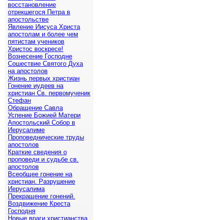
восстановление
отрекшегося Петра в
апостольстве
Явление Иисуса Христа
апостолам и более чем
пятистам учеников
Христос воскресе!
Вознесение Господне
Сошествие Святого Духа
на апостолов
Жизнь первых христиан
Гонение иудеев на
христиан Св. первомученик
Стефан
Обращение Савла
Успение Божией Матери
Апостольский Собор в
Иерусалиме
Проповеднические труды
апостолов
Краткие сведения о
проповеди и судьбе св.
апостолов
Всеобщее гонение на
христиан. Разрушение
Иерусалима
Прекращение гонений.
Воздвижение Креста
Господня
Новые враги христианства