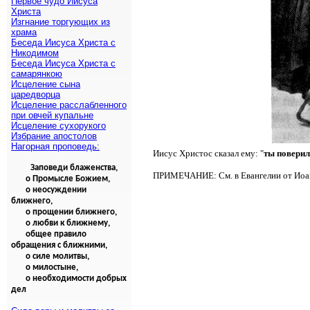
Первое чудо Иисуса
Христа
Изгнание торгующих из
храма
Беседа Иисуса Христа с
Никодимом
Беседа Иисуса Христа с
самарянкою
Исцеление сына
царедворца
Исцеление расслабленного
при овчей купальне
Исцеление сухорукого
Избрание апостолов
Нагорная проповедь:
Иисус Христос сказал ему: "
ты поверил
Заповеди блаженства,
ПРИМЕЧАНИЕ: См. в Евангелии от Иоан
о Промысле Божием,
о неосуждении
ближнего,
о прощении ближнего,
о любви к ближнему,
общее правило
обращения с ближними,
о силе молитвы,
о милостыне,
о необходимости добрых
дел