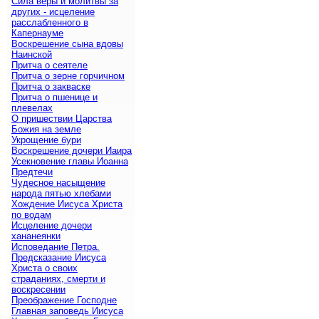
Сила веры и молитвы за
других - исцеление
расслабленного в
Капернауме
Воскрешение сына вдовы
Наинской
Притча о сеятеле
Притча о зерне горчичном
Притча о закваске
Притча о пшенице и
плевелах
О пришествии Царства
Божия на земле
Укрощение бури
Воскрешение дочери Иаира
Усекновение главы Иоанна
Предтечи
Чудесное насыщение
народа пятью хлебами
Хождение Иисуса Христа
по водам
Исцеление дочери
хананеянки
Исповедание Петра.
Предсказание Иисуса
Христа о своих
страданиях, смерти и
воскресении
Преображение Господне
Главная заповедь Иисуса