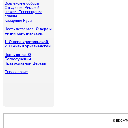
Вселенские соборы
Отпадение Римской
церкви. Просвещение
славян
Крещение Руси
Часть четвертая.
О вере и
жизни христианской.
1. О вере христианской.
2. О жизни христианской
Часть пятая.
О
Богослужении
Православной Церкви
Послесловие
© EDGAR