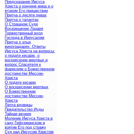
Предсказание Иисуса
Христа о кончине мира и о
втором Его пришествии
Притча о десяти девах
Притча о талантах
О Страшном Суде
Воскрешение Лазаря
Торжественный вход
Господа в Иерусалим
Притча о злых
виноградарях. Ответы
Иисуса Христа на вопросы:
о подати кесарю, о
воскресении мертвых и
вопрос Спасителя к
фарисеям о Божественном
достоинстве Мессии-
Христа
О подати кесарю
О воскресении мертвых
О Божественном
достоинстве Мессии-
Христа
Лепта вдовицы
Предательство Иуды
Тайная вечеря
Моление Иисуса Христа в
саду Гефсеманском и
взятие Его под стражу
Суд над Иисусом Христом