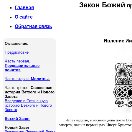
Закон Божий
пр
Главная
О сайте
Обратная связь
Явление Ии
Оглавление:
Предисловие
Часть первая.
Предварительные
понятия
Часть вторая.
Молитвы.
Часть третья.
Священная
история Ветхого и Нового
Завета
Введение в Священную
историю Ветхого и Нового
Завета
Ветхий Завет
Через неделю, в восьмой день после Во
заперты, как и в первый раз. Иисус Христос
Новый Завет
Рождество Пресвятой Девы