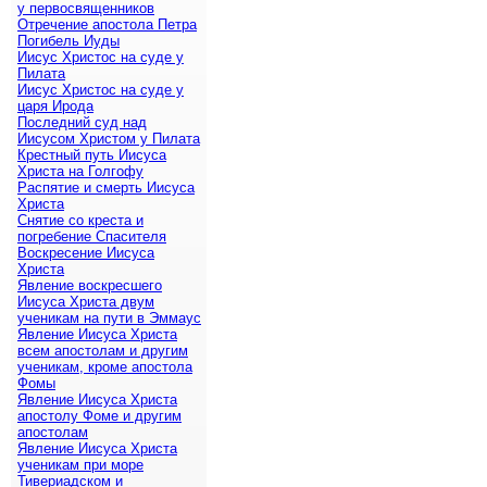
у первосвященников
Отречение апостола Петра
Погибель Иуды
Иисус Христос на суде у
Пилата
Иисус Христос на суде у
царя Ирода
Последний суд над
Иисусом Христом у Пилата
Крестный путь Иисуса
Христа на Голгофу
Распятие и смерть Иисуса
Христа
Снятие со креста и
погребение Спасителя
Воскресение Иисуса
Христа
Явление воскресшего
Иисуса Христа двум
ученикам на пути в Эммаус
Явление Иисуса Христа
всем апостолам и другим
ученикам, кроме апостола
Фомы
Явление Иисуса Христа
апостолу Фоме и другим
апостолам
Явление Иисуса Христа
ученикам при море
Тивериадском и