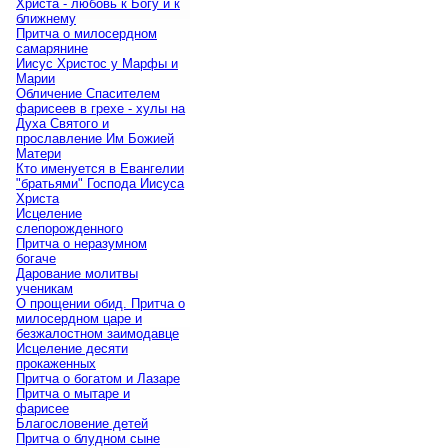
Христа - любовь к Богу и к
ближнему
Притча о милосердном
самарянине
Иисус Христос у Марфы и
Марии
Обличение Спасителем
фарисеев в грехе - хулы на
Духа Святого и
прославление Им Божией
Матери
Кто именуется в Евангелии
"братьями" Господа Иисуса
Христа
Исцеление
слепорожденного
Притча о неразумном
богаче
Дарование молитвы
ученикам
О прощении обид. Притча о
милосердном царе и
безжалостном заимодавце
Исцеление десяти
прокаженных
Притча о богатом и Лазаре
Притча о мытаре и
фарисее
Благословение детей
Притча о блудном сыне