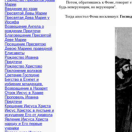
Потом, обратившись к Фоме, говорит е
Марии
будь неверующим, но верующим".
Введение во храм
Пресвятой Девы Марии
Тогда апостол Фома воскликнул:
Господ
Пресвятая Дева Мария у
Иосифа
Возвещение Ангела о
рождении Предтечи
Благовещение Пресвятой
Деве Марии
Посещение Пресвятою
Девою Мариею праведной
Елисаветы
Рождество Иоанна
Предтечи
Рождество Христово
Поклонение волхвов
Сретение Господне
Бегство в Египет и
избиение младенцев.
Возвращение в Назарет
Отрок Иисус в Храме
Проповедь Иоанна
Предтечи
Крещение Иисуса Христа
Иисус Христос в пустыне и
искушение Его от диавола
Явление Иисуса Христа
народу и Его первые
ученики