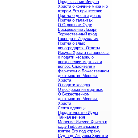
Предсказание Иисуса
Христа о кончине мира и о
втором Его пришествии
Притча о десяти девах
Притча о талантах
О Страшном Суде
Воскрешение Лазаря
Торжественный вход
Господа в Иерусалим
Притча о злых
виноградарях. Ответы
Иисуса Христа на вопросы:
о подати кесарю, о
воскресении мертвых и
вопрос Спасителя к
фарисеям о Божественном
достоинстве Мессии-
Христа
О подати кесарю
О воскресении мертвых
О Божественном
достоинстве Мессии-
Христа
Лепта вдовицы
Предательство Иуды
Тайная вечеря
Моление Иисуса Христа в
саду Гефсеманском и
взятие Его под стражу
Суд над Иисусом Христом