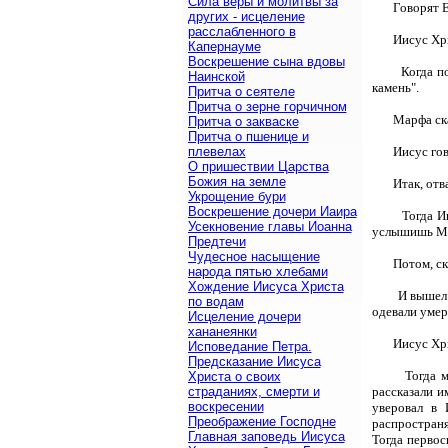
Сила веры и молитвы за
Говорят Е
других - исцеление
расслабленного в
Иисус Хр
Капернауме
Воскрешение сына вдовы
Когда п
Наинской
камень".
Притча о сеятеле
Притча о зерне горчичном
Марфа ска
Притча о закваске
Притча о пшенице и
плевелах
Иисус гов
О пришествии Царства
Божия на земле
Итак, отв
Укрощение бури
Воскрешение дочери Иаира
Тогда И
Усекновение главы Иоанна
услышишь Мен
Предтечи
Чудесное насыщение
Потом, ск
народа пятью хлебами
Хождение Иисуса Христа
И вышел 
по водам
одевали умер
Исцеление дочери
хананеянки
Иисус Хри
Исповедание Петра.
Предсказание Иисуса
Тогда 
Христа о своих
страданиях, смерти и
рассказали и
воскресении
уверовал в 
Преображение Господне
распространя
Главная заповедь Иисуса
Тогда первос