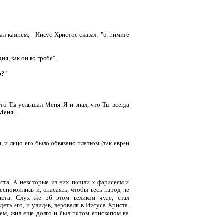
был камнем, - Иисус Христос сказал: "отнимите
ня, как он во гробе".
ю?"
что Ты услышал Меня. Я и знал, что Ты всегда
Меня".
 и лицо его было обвязано платком (так евреи
иста. А некоторые из них пошли к фарисеям и
еспокоились и, опасаясь, чтобы весь народ не
иста. Слух же об этом великом чуде, стал
еть его, и увидев, веровали в Иисуса Христа.
лем, жил еще долго и был потом епископом на