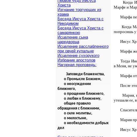
Первое чудо Иисуса
Когда И
Христа
Марфе и Мари
Изгнание торгующих из
храма
Марфа пер
Беседа Иисуса Христа с
Никодимом
Когда Ма
Беседа Иисуса Христа с
попросишь у 
самарянкою
Исцеление сына
Иисус Хри
царедворца
Исцеление расслабленного
при овчей купальне
Марфа же 
Исцеление сухорукого
Избрание апостолов
Тогда Ии
Нагорная проповедь:
в Меня, не у
Заповеди блаженства,
Марфа отв
о Промысле Божием,
о неосуждении
После это
ближнего,
о прощении ближнего,
Мария, 
о любви к ближнему,
утешали ее, в
общее правило
обращения с ближними,
Спаситель
о силе молитвы,
о милостыне,
Мария при
о необходимости добрых
дел
Иисус Хри