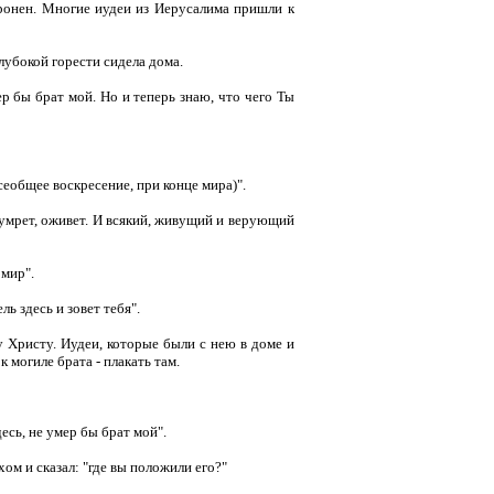
ронен. Многие иудеи из Иерусалима пришли к
лубокой горести сидела дома.
ер бы брат мой. Но и теперь знаю, что чего Ты
всеобщее воскресение, при конце мира)".
и умрет, оживет. И всякий, живущий и верующий
мир".
ь здесь и зовет тебя".
 Христу. Иудеи, которые были с нею в доме и
 могиле брата - плакать там.
есь, не умер бы брат мой".
м и сказал: "где вы положили его?"