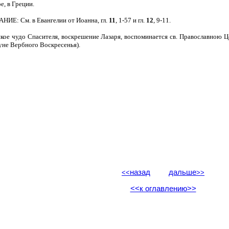
е, в Греции.
ИЕ: См. в Евангелии от Иоанна, гл.
11
, 1-57 и гл.
12
, 9-11.
кое чудо Спасителя, воскрешение Лазаря, воспоминается св. Православною Ц
уне Вербного Воскресенья).
назад
дальше
<<
>>
<<к оглавлению>>