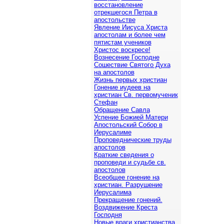
восстановление
отрекшегося Петра в
апостольстве
Явление Иисуса Христа
апостолам и более чем
пятистам учеников
Христос воскресе!
Вознесение Господне
Сошествие Святого Духа
на апостолов
Жизнь первых христиан
Гонение иудеев на
христиан Св. первомученик
Стефан
Обращение Савла
Успение Божией Матери
Апостольский Собор в
Иерусалиме
Проповеднические труды
апостолов
Краткие сведения о
проповеди и судьбе св.
апостолов
Всеобщее гонение на
христиан. Разрушение
Иерусалима
Прекращение гонений.
Воздвижение Креста
Господня
Новые враги христианства