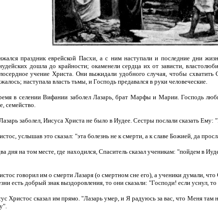
жался праздник еврейской Пасхи, а с ним наступали и последние дни жизн
иудейских дошла до крайности; окаменели сердца их от зависти, властолюби
лосердное учение Христа. Они выжидали удобного случая, чтобы схватить Сп
жалось; наступала власть тьмы, и Господь предавался в руки человеческие.
ремя в селении Вифании заболел Лазарь, брат Марфы и Марии. Господь люби
е, семейство.
Лазарь заболел, Иисуса Христа не было в Иудее. Сестры послали сказать Ему: "
стос, услышав это сказал: "эта болезнь не к смерти, а к славе Божией, да прос
а дня на том месте, где находился, Спаситель сказал ученикам: "пойдем в Иуд
стос говорил им о смерти Лазаря (о смертном сне его), а ученики думали, что
зни есть добрый знак выздоровления, то они сказали: "Господи! если уснул, то
ус Христос сказал им прямо. "Лазарь умер, и Я радуюсь за вас, что Меня там н
у".