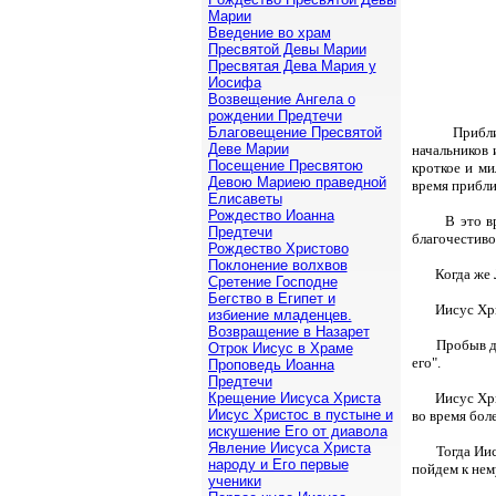
Марии
Введение во храм
Пресвятой Девы Марии
Пресвятая Дева Мария у
Иосифа
Возвещение Ангела о
рождении Предтечи
Благовещение Пресвятой
Прибли
Деве Марии
начальников 
Посещение Пресвятою
кроткое и ми
Девою Мариею праведной
время прибли
Елисаветы
Рождество Иоанна
В это в
Предтечи
благочестиво
Рождество Христово
Поклонение волхвов
Когда же 
Сретение Господне
Бегство в Египет и
Иисус Хри
избиение младенцев.
Возвращение в Назарет
Пробыв дв
Отрок Иисус в Храме
его".
Проповедь Иоанна
Предтечи
Крещение Иисуса Христа
Иисус Хри
Иисус Христос в пустыне и
во время боле
искушение Его от диавола
Явление Иисуса Христа
Тогда Иис
народу и Его первые
пойдем к нем
ученики