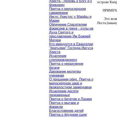
Христа - любовь к Богу и к
острове Кипр
ближнему
Притча о милосердном
ПРИМЕЧАН
самарянине
Иисус Христос у Марфы и
Это вели
Марии
Поста (накан
Обличение Спасителем
фарисеев в грехе - хулы на
Духа Святого и
прославление Им Божией
Матери
Кто именуется в Евангелии
"братьями" Господа Иисуса
Христа
Исцеление
слепорожденного
Притча о неразумном
богаче
Дарование молитвы
ученикам
О прощении обид. Притча о
милосердном царе и
безжалостном заимодавце
Исцеление десяти
прокаженных
Притча о богатом и Лазаре
Притча о мытаре и
фарисее
Благословение детей
Притча о блудном сыне