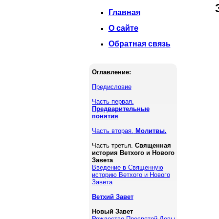
Главная
О сайте
Обратная связь
Оглавление:
Предисловие
Часть первая.
Предварительные
понятия
Часть вторая.
Молитвы.
Часть третья.
Священная
история Ветхого и Нового
Завета
Введение в Священную
историю Ветхого и Нового
Завета
Ветхий Завет
Новый Завет
Рождество Пресвятой Девы