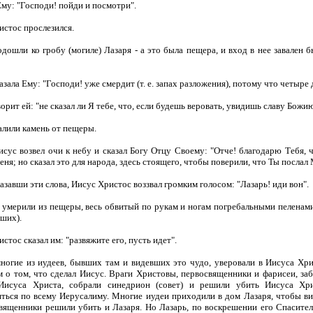
му: "Господи! пойди и посмотри".
истос прослезился.
одошли ко гробу (могиле) Лазаря - а это была пещера, и вход в нее завален 
зала Ему: "Господи! уже смердит (т. е. запах разложения), потому что четыре д
орит ей: "не сказал ли Я тебе, что, если будешь веровать, увидишь славу Божи
алили камень от пещеры.
исус возвел очи к небу и сказал Богу Отцу Своему: "Отче! благодарю Тебя, 
я; но сказал это для народа, здесь стоящего, чтобы поверили, что Ты послал 
азавши эти слова, Иисус Христос воззвал громким голосом: "Лазарь! иди вон".
умерили из пещеры, весь обвитый по рукам и ногам погребальными пеленами,
ших).
стос сказал им: "развяжите его, пусть идет".
многие из иудеев, бывших там и видевших это чудо, уверовали в Иисуса Хр
м о том, что сделал Иисус. Враги Христовы, первосвященники и фарисеи, заб
Иисуса Христа, собрали синедрион (совет) и решили убить Иисуса Хр
ться по всему Иерусалиму. Многие иудеи приходили в дом Лазаря, чтобы вид
вященники решили убить и Лазаря. Но Лазарь, по воскрешении его Спасите