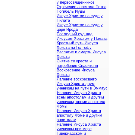
у первосвященников
Отречение апостола Петра
Погибель Иуды
Иисус Христос на суде у
Пилата
Иисус Христос на суде у
царя Ирода
Последний суд над
Иисусом Христом у Пилата
Крестный путь Иисуса
Христа на Голгофу
Распятие и смерть Иисуса
Христа
Снятие со креста и
погребение Спасителя
Воскресение Иисуса
Христа
Явление воскресшего
Иисуса Христа двум
ученикам на пути в Эммаус
Явление Иисуса Христа
всем апостолам и другим
ученикам, кроме апостола
Фомы
Явление Иисуса Христа
апостолу Фоме и другим
апостолам
Явление Иисуса Христа
ученикам при море
Тивериадском и