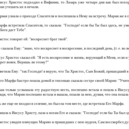
исус Христос подходил к Вифании, то Лазарь уже четыре дня как был похо
и утешать их в печали.
вая узнала о приходе Спасителя и поспешила к Нему на встречу. Мария же в г
рфа встретила Спасителя, то сказала: "Господи! если бы Ты был здесь, не ум
Бога даст Тебе".
стос говорит ей: "воскреснет брат твой".
сказала Ему: "знаю, что воскреснет в воскресение, в последний день, (т. е. во 
сус Христос сказал ей: "Я есть воскресение и жизнь; верующий в Меня, если 
мрет вовек. Веришь ли этому?"
етила Ему: "так Господи! я верую, что Ты Христос, Сын Божий, пришедший в 
го Марфа быстро пошла домой и тихонько сказала сестре своей Марии: "Учител
как только услышала эту радостную весть, поспешно встала и пошла к Иисусу
идя, что Мария поспешно встала и вышла, пошли за нею, думая, что она пошла к
 же еще не входил в селение, но был на том месте, где встретила Его Марфа.
шла к Иисусу Христу, пала к ногам Его и сказала: "Господи! если бы Ты был зд
стос увидев плачущих Марию и пришедших с нею иудеев, Сам восскорбел духо