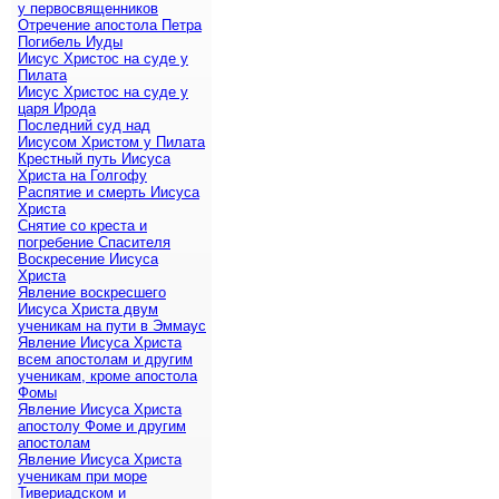
у первосвященников
Отречение апостола Петра
Погибель Иуды
Иисус Христос на суде у
Пилата
Иисус Христос на суде у
царя Ирода
Последний суд над
Иисусом Христом у Пилата
Крестный путь Иисуса
Христа на Голгофу
Распятие и смерть Иисуса
Христа
Снятие со креста и
погребение Спасителя
Воскресение Иисуса
Христа
Явление воскресшего
Иисуса Христа двум
ученикам на пути в Эммаус
Явление Иисуса Христа
всем апостолам и другим
ученикам, кроме апостола
Фомы
Явление Иисуса Христа
апостолу Фоме и другим
апостолам
Явление Иисуса Христа
ученикам при море
Тивериадском и