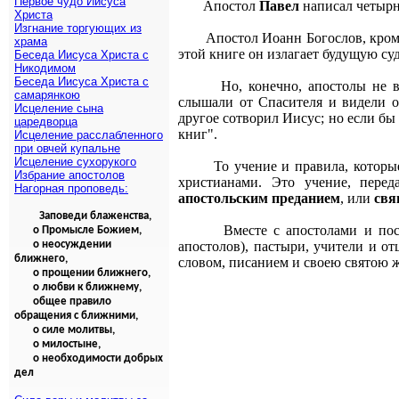
Первое чудо Иисуса
Апостол
Павел
написал четырн
Христа
Изгнание торгующих из
Апостол Иоанн Богослов, кром
храма
этой книге он излагает будущую су
Беседа Иисуса Христа с
Никодимом
Беседа Иисуса Христа с
Но, конечно, апостолы не 
самарянкою
слышали от Спасителя и видели о
Исцеление сына
другое сотворил Иисус; но если бы
царедворца
книг".
Исцеление расслабленного
при овчей купальне
Исцеление сухорукого
То учение и правила, которы
Избрание апостолов
христианами. Это учение, пере
Нагорная проповедь:
апостольским преданием
, или
свя
Заповеди блаженства,
Вместе с апостолами и по
о Промысле Божием,
о неосуждении
апостолов), пастыри, учители и 
ближнего,
словом, писанием и своею святою 
о прощении ближнего,
о любви к ближнему,
общее правило
обращения с ближними,
о силе молитвы,
о милостыне,
о необходимости добрых
дел