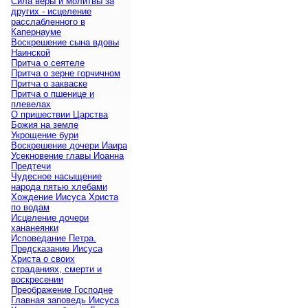
Сила веры и молитвы за
других - исцеление
расслабленного в
Капернауме
Воскрешение сына вдовы
Наинской
Притча о сеятеле
Притча о зерне горчичном
Притча о закваске
Притча о пшенице и
плевелах
О пришествии Царства
Божия на земле
Укрощение бури
Воскрешение дочери Иаира
Усекновение главы Иоанна
Предтечи
Чудесное насыщение
народа пятью хлебами
Хождение Иисуса Христа
по водам
Исцеление дочери
хананеянки
Исповедание Петра.
Предсказание Иисуса
Христа о своих
страданиях, смерти и
воскресении
Преображение Господне
Главная заповедь Иисуса