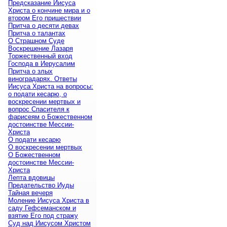
Предсказание Иисуса
Христа о кончине мира и о
втором Его пришествии
Притча о десяти девах
Притча о талантах
О Страшном Суде
Воскрешение Лазаря
Торжественный вход
Господа в Иерусалим
Притча о злых
виноградарях. Ответы
Иисуса Христа на вопросы:
о подати кесарю, о
воскресении мертвых и
вопрос Спасителя к
фарисеям о Божественном
достоинстве Мессии-
Христа
О подати кесарю
О воскресении мертвых
О Божественном
достоинстве Мессии-
Христа
Лепта вдовицы
Предательство Иуды
Тайная вечеря
Моление Иисуса Христа в
саду Гефсеманском и
взятие Его под стражу
Суд над Иисусом Христом