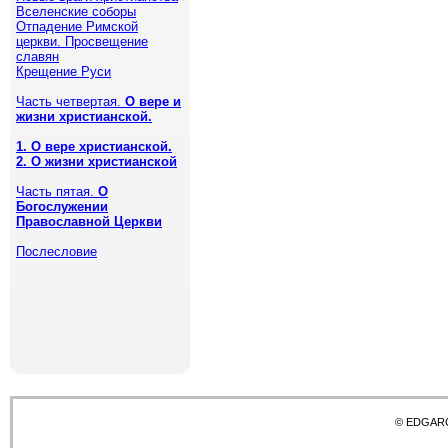
Вселенские соборы
Отпадение Римской
церкви. Просвещение
славян
Крещение Руси
Часть четвертая.
О вере и
жизни христианской.
1. О вере христианской.
2. О жизни христианской
Часть пятая.
О
Богослужении
Православной Церкви
Послесловие
© EDGAR