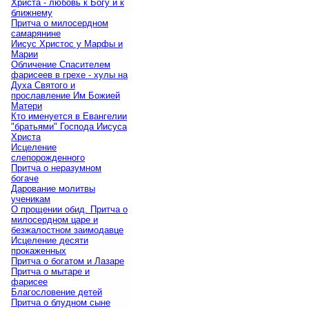
Христа - любовь к Богу и к
ближнему
Притча о милосердном
самарянине
Иисус Христос у Марфы и
Марии
Обличение Спасителем
фарисеев в грехе - хулы на
Духа Святого и
прославление Им Божией
Матери
Кто именуется в Евангелии
"братьями" Господа Иисуса
Христа
Исцеление
слепорожденного
Притча о неразумном
богаче
Дарование молитвы
ученикам
О прощении обид. Притча о
милосердном царе и
безжалостном заимодавце
Исцеление десяти
прокаженных
Притча о богатом и Лазаре
Притча о мытаре и
фарисее
Благословение детей
Притча о блудном сыне