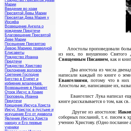
Марии
Введение во храм
Пресвятой Девы Марии
Пресвятая Дева Мария у
Иосифа
Возвещение Ангела о
рождении Предтечи
Благовещение Пресвятой
Деве Марии
Посещение Пресвятою
Девою Мариею праведной
Апостолы проповедовали больш
Елисаветы
из них, по внушению Святого 
Рождество Иоанна
Священным Писанием
, как и кн
Предтечи
Рождество Христово
Два апостола из числа двена
Поклонение волхвов
Сретение Господне
написали каждый по книге о зем
Бегство в Египет и
Евангелиями
, потому что в них
избиение младенцев.
Апостолы же, написавшие их, наз
Возвращение в Назарет
Отрок Иисус в Храме
Евангелист Лука написал е
Проповедь Иоанна
Предтечи
книге рассказывается о том, как св
Крещение Иисуса Христа
Иисус Христос в пустыне и
Другие из апостолов:
Иако
искушение Его от диавола
соборных посланий, т. е. писем к х
Явление Иисуса Христа
учению Христову. (Одно послание 
народу и Его первые
ученики