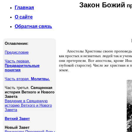
Закон Божий
пр
Главная
О сайте
Обратная связь
Оглавление:
Апостолы Христовы своею проповедью
Предисловие
как простых и незнатных людей так и учены
они претерпели. Все апостолы, кроме Иоа
Часть первая.
глубокой старости). Число же христиан и п
Предварительные
понятия
земле.
Часть вторая.
Молитвы.
Часть третья.
Священная
история Ветхого и Нового
Завета
Введение в Священную
историю Ветхого и Нового
Завета
Ветхий Завет
Новый Завет
Рождество Пресвятой Девы