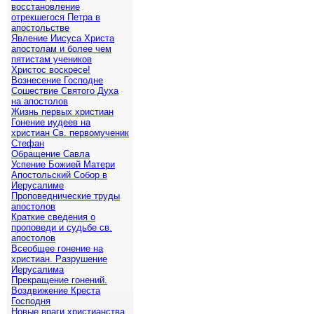
восстановление
отрекшегося Петра в
апостольстве
Явление Иисуса Христа
апостолам и более чем
пятистам учеников
Христос воскресе!
Вознесение Господне
Сошествие Святого Духа
на апостолов
Жизнь первых христиан
Гонение иудеев на
христиан Св. первомученик
Стефан
Обращение Савла
Успение Божией Матери
Апостольский Собор в
Иерусалиме
Проповеднические труды
апостолов
Краткие сведения о
проповеди и судьбе св.
апостолов
Всеобщее гонение на
христиан. Разрушение
Иерусалима
Прекращение гонений.
Воздвижение Креста
Господня
Новые враги христианства