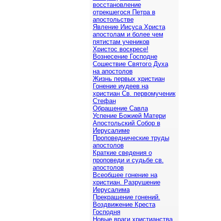
восстановление
отрекшегося Петра в
апостольстве
Явление Иисуса Христа
апостолам и более чем
пятистам учеников
Христос воскресе!
Вознесение Господне
Сошествие Святого Духа
на апостолов
Жизнь первых христиан
Гонение иудеев на
христиан Св. первомученик
Стефан
Обращение Савла
Успение Божией Матери
Апостольский Собор в
Иерусалиме
Проповеднические труды
апостолов
Краткие сведения о
проповеди и судьбе св.
апостолов
Всеобщее гонение на
христиан. Разрушение
Иерусалима
Прекращение гонений.
Воздвижение Креста
Господня
Новые враги христианства