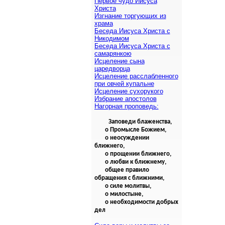
Первое чудо Иисуса
Христа
Изгнание торгующих из
храма
Беседа Иисуса Христа с
Никодимом
Беседа Иисуса Христа с
самарянкою
Исцеление сына
царедворца
Исцеление расслабленного
при овчей купальне
Исцеление сухорукого
Избрание апостолов
Нагорная проповедь:
Заповеди блаженства,
о Промысле Божием,
о неосуждении
ближнего,
о прощении ближнего,
о любви к ближнему,
общее правило
обращения с ближними,
о силе молитвы,
о милостыне,
о необходимости добрых
дел