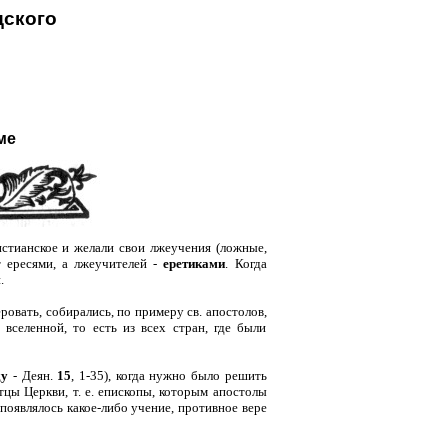
ского
ме
истианское и желали свои лжеучения (ложные,
т ересями, а лжеучителей -
еретиками
. Когда
.
еровать, собирались, по примеру св. апостолов,
вселенной, то есть из всех стран, где были
ду
- Деян.
15
, 1-35), когда нужно было решить
тцы Церкви, т. е. епископы, которым апостолы
появлялось какое-либо учение, противное вере