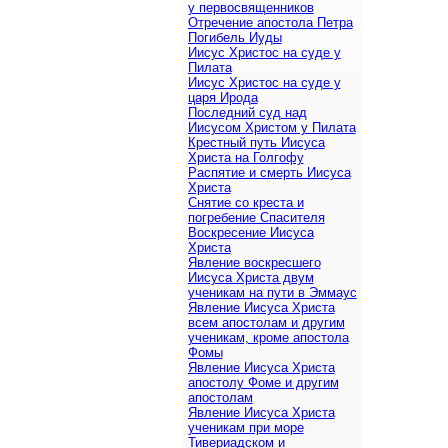
у первосвященников
Отречение апостола Петра
Погибель Иуды
Иисус Христос на суде у
Пилата
Иисус Христос на суде у
царя Ирода
Последний суд над
Иисусом Христом у Пилата
Крестный путь Иисуса
Христа на Голгофу
Распятие и смерть Иисуса
Христа
Снятие со креста и
погребение Спасителя
Воскресение Иисуса
Христа
Явление воскресшего
Иисуса Христа двум
ученикам на пути в Эммаус
Явление Иисуса Христа
всем апостолам и другим
ученикам, кроме апостола
Фомы
Явление Иисуса Христа
апостолу Фоме и другим
апостолам
Явление Иисуса Христа
ученикам при море
Тивериадском и