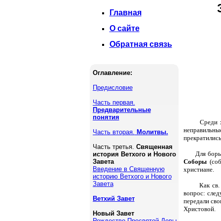
Главная
О сайте
Обратная связь
Оглавление:
Предисловие
Часть первая.
Предварительные
понятия
Среди 
неправильны
Часть вторая.
Молитвы.
прекратились
Часть третья.
Священная
Для борь
история Ветхого и Нового
Завета
Соборы
(соб
Введение в Священную
христиане.
историю Ветхого и Нового
Завета
Как св
вопрос: след
Ветхий Завет
передали сво
Христовой.
Новый Завет
Рождество Пресвятой Девы