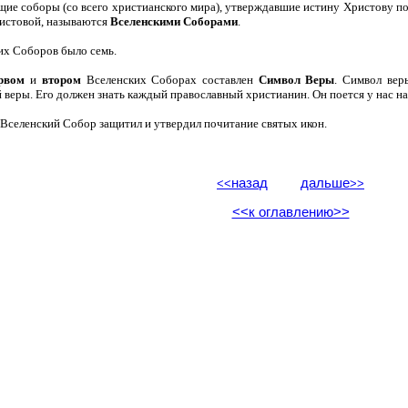
щие соборы (со всего христианского мира), утверждавшие истину Христову п
истовой, называются
Вселенскими Соборами
.
их Соборов было семь.
рвом
и
втором
Вселенских Соборах составлен
Символ Веры
. Символ вер
 веры. Его должен знать каждый православный христианин. Он поется у нас н
Вселенский Собор защитил и утвердил почитание святых икон.
назад
дальше
<<
>>
<<к оглавлению>>