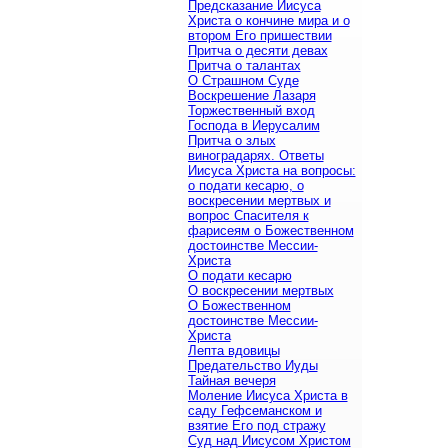
Предсказание Иисуса
Христа о кончине мира и о
втором Его пришествии
Притча о десяти девах
Притча о талантах
О Страшном Суде
Воскрешение Лазаря
Торжественный вход
Господа в Иерусалим
Притча о злых
виноградарях. Ответы
Иисуса Христа на вопросы:
о подати кесарю, о
воскресении мертвых и
вопрос Спасителя к
фарисеям о Божественном
достоинстве Мессии-
Христа
О подати кесарю
О воскресении мертвых
О Божественном
достоинстве Мессии-
Христа
Лепта вдовицы
Предательство Иуды
Тайная вечеря
Моление Иисуса Христа в
саду Гефсеманском и
взятие Его под стражу
Суд над Иисусом Христом