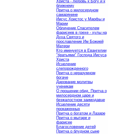
Христа - любовь к Богу и к
ближнему
Притча о милосердном
самарянине
Иисус Христос у Марфы и
Марии
Обличение Спасителем
фарисеев в грехе - хулы на
Духа Святого и
прославление Им Божией
Матери
Кто именуется в Евангелии
"братьями" Господа Иисуса
Христа
Исцеление
слепорожденного
Притча о неразумном
богаче
Дарование молитвы
ученикам
О прощении обид. Притча о
милосердном царе и
безжалостном заимодавце
Исцеление десяти
прокаженных
Притча о богатом и Лазаре
Притча о мытаре и
фарисее
Благословение детей
Притча о блудном сыне