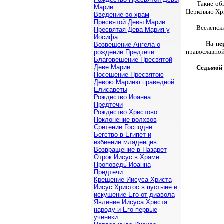
Такие об
Марии
Церковью Хр
Введение во храм
Пресвятой Девы Марии
Вселенск
Пресвятая Дева Мария у
Иосифа
На
пе
Возвещение Ангела о
православной
рождении Предтечи
Благовещение Пресвятой
Деве Марии
Седьмой
Посещение Пресвятою
Девою Мариею праведной
Елисаветы
Рождество Иоанна
Предтечи
Рождество Христово
Поклонение волхвов
Сретение Господне
Бегство в Египет и
избиение младенцев.
Возвращение в Назарет
Отрок Иисус в Храме
Проповедь Иоанна
Предтечи
Крещение Иисуса Христа
Иисус Христос в пустыне и
искушение Его от диавола
Явление Иисуса Христа
народу и Его первые
ученики