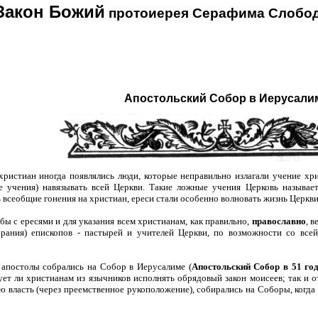
Закон Божий
протоиерея Серафима Слобод
Апостольский Собор в Иерусали
христиан иногда появлялись люди, которые неправильно излагали учение хр
е учения) навязывать всей Церкви. Такие ложные учения Церковь называе
 всеобщие гонения на христиан, ереси стали особенно волновать жизнь Церкви
бы с ересями и для указания всем христианам, как правильно,
православно
, в
рания) епископов - пастырей и учителей Церкви, по возможности со всей 
. апостолы собрались на Собор в Иерусалиме (
Апостольский Собор в 51 го
ует ли христианам из язычников исполнять обрядовый закон моисеев; так и о
ю власть (через преемственное рукоположение), собирались на Соборы, когда 