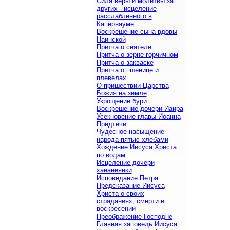
Сила веры и молитвы за
других - исцеление
расслабленного в
Капернауме
Воскрешение сына вдовы
Наинской
Притча о сеятеле
Притча о зерне горчичном
Притча о закваске
Притча о пшенице и
плевелах
О пришествии Царства
Божия на земле
Укрощение бури
Воскрешение дочери Иаира
Усекновение главы Иоанна
Предтечи
Чудесное насыщение
народа пятью хлебами
Хождение Иисуса Христа
по водам
Исцеление дочери
хананеянки
Исповедание Петра.
Предсказание Иисуса
Христа о своих
страданиях, смерти и
воскресении
Преображение Господне
Главная заповедь Иисуса