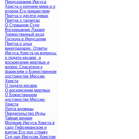
Предсказание Иисуса
Христа о кончине мира и о
втором Его пришествии
Притча о десяти девах
Притча о талантах
О Страшном Суде
Воскрешение Лазаря
Торжественный вход
Господа в Иерусалим
Притча о злых
виноградарях. Ответы
Иисуса Христа на вопросы:
о подати кесарю, о
воскресении мертвых и
вопрос Спасителя к
фарисеям о Божественном
достоинстве Мессии-
Христа
О подати кесарю
О воскресении мертвых
О Божественном
достоинстве Мессии-
Христа
Лепта вдовицы
Предательство Иуды
Тайная вечеря
Моление Иисуса Христа в
саду Гефсеманском и
взятие Его под стражу
Суд над Иисусом Христом