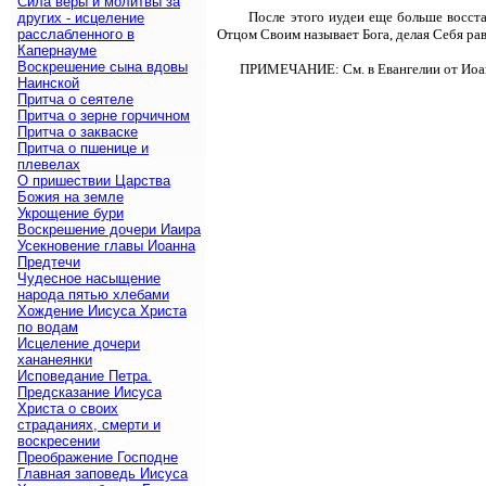
Сила веры и молитвы за
После этого иудеи еще больше восста
других - исцеление
расслабленного в
Отцом Своим называет Бога, делая Себя ра
Капернауме
Воскрешение сына вдовы
ПРИМЕЧАНИЕ: См. в Евангелии от Иоан
Наинской
Притча о сеятеле
Притча о зерне горчичном
Притча о закваске
Притча о пшенице и
плевелах
О пришествии Царства
Божия на земле
Укрощение бури
Воскрешение дочери Иаира
Усекновение главы Иоанна
Предтечи
Чудесное насыщение
народа пятью хлебами
Хождение Иисуса Христа
по водам
Исцеление дочери
хананеянки
Исповедание Петра.
Предсказание Иисуса
Христа о своих
страданиях, смерти и
воскресении
Преображение Господне
Главная заповедь Иисуса