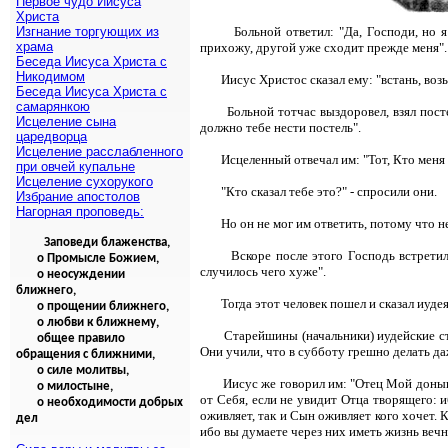
Первое чудо Иисуса
Христа
Изгнание торгующих из
Больной ответил: "Да, Господи, но 
храма
прихожу, другой уже сходит прежде меня".
Беседа Иисуса Христа с
Никодимом
Иисус Христос сказал ему: "встань, воз
Беседа Иисуса Христа с
самарянкою
Больной тотчас выздоровел, взял пост
Исцеление сына
должно тебе нести постель".
царедворца
Исцеление расслабленного
Исцеленный отвечал им: "Тот, Кто меня и
при овчей купальне
Исцеление сухорукого
"Кто сказал тебе это?" - спросили они.
Избрание апостолов
Нагорная проповедь:
Но он не мог им ответить, потому что н
Заповеди блаженства,
Вскоре после этого Господь встретил
о Промысле Божием,
случилось чего хуже".
о неосуждении
ближнего,
Тогда этот человек пошел и сказал иудея
о прощении ближнего,
о любви к ближнему,
Старейшины (начальники) иудейские ста
общее правило
Они учили, что в субботу грешно делать да
обращения с ближними,
о силе молитвы,
Иисус же говорил им: "Отец Мой донын
о милостыне,
от Себя, если не увидит Отца творящего: 
о необходимости добрых
оживляет, так и Сын оживляет кого хочет. 
дел
ибо вы думаете через них иметь жизнь вечн