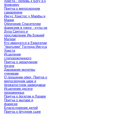
Христа - любовь к Богу и к
ближнему
Притча о милосердном
самарянине
Иисус Христос у Марфы и
Марии
Обличение Спасителем
фарисеев в грехе - хулы на
Духа Святого и
прославление Им Божией
Матери
Кто именуется в Евангелии
"братьями" Господа Иисуса
Христа
Исцеление
слепорожденного
Притча о неразумном
богаче
Дарование молитвы
ученикам
О прощении обид. Притча о
милосердном царе и
безжалостном заимодавце
Исцеление десяти
прокаженных
Притча о богатом и Лазаре
Притча о мытаре и
фарисее
Благословение детей
Притча о блудном сыне