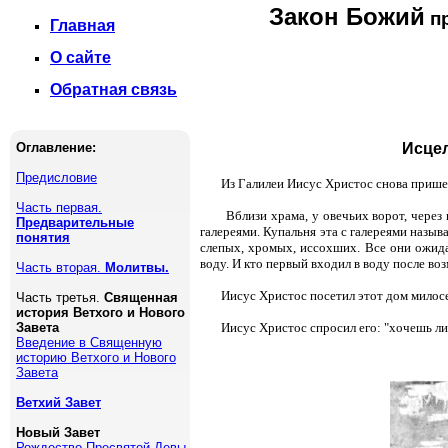
Закон Божий
пр
Главная
О сайте
Обратная связь
Оглавление:
Исцел
Предисловие
Из Галилеи Иисус Христос снова прише
Часть первая.
Вблизи храма, у овечьих ворот, чере
Предварительные
галереями. Купальня эта с галереями назыв
понятия
слепых, хромых, иссохших. Все они ожид
воду. И кто первый входил в воду после во
Часть вторая.
Молитвы.
Иисус Христос посетил этот дом милосе
Часть третья.
Священная
история Ветхого и Нового
Завета
Иисус Христос спросил его: "хочешь л
Введение в Священную
историю Ветхого и Нового
Завета
Ветхий Завет
Новый Завет
Рождество Пресвятой Девы