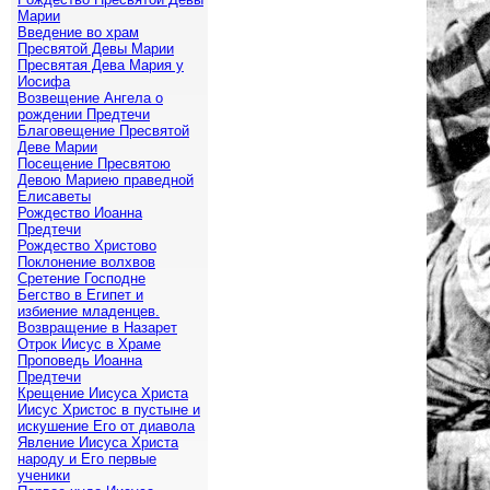
Марии
Введение во храм
Пресвятой Девы Марии
Пресвятая Дева Мария у
Иосифа
Возвещение Ангела о
рождении Предтечи
Благовещение Пресвятой
Деве Марии
Посещение Пресвятою
Девою Мариею праведной
Елисаветы
Рождество Иоанна
Предтечи
Рождество Христово
Поклонение волхвов
Сретение Господне
Бегство в Египет и
избиение младенцев.
Возвращение в Назарет
Отрок Иисус в Храме
Проповедь Иоанна
Предтечи
Крещение Иисуса Христа
Иисус Христос в пустыне и
искушение Его от диавола
Явление Иисуса Христа
народу и Его первые
ученики