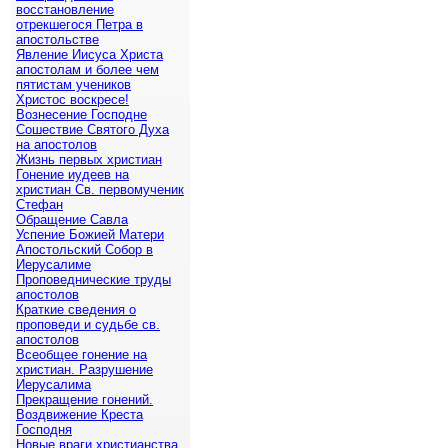
восстановление
отрекшегося Петра в
апостольстве
Явление Иисуса Христа
апостолам и более чем
пятистам учеников
Христос воскресе!
Вознесение Господне
Сошествие Святого Духа
на апостолов
Жизнь первых христиан
Гонение иудеев на
христиан Св. первомученик
Стефан
Обращение Савла
Успение Божией Матери
Апостольский Собор в
Иерусалиме
Проповеднические труды
апостолов
Краткие сведения о
проповеди и судьбе св.
апостолов
Всеобщее гонение на
христиан. Разрушение
Иерусалима
Прекращение гонений.
Воздвижение Креста
Господня
Новые враги христианства