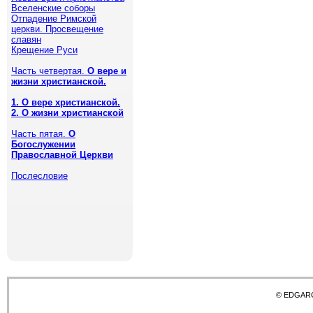
Вселенские соборы
Отпадение Римской
церкви. Просвещение
славян
Крещение Руси
Часть четвертая.
О вере и
жизни христианской.
1. О вере христианской.
2. О жизни христианской
Часть пятая.
О
Богослужении
Православной Церкви
Послесловие
© EDGAR